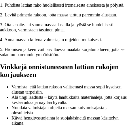
1. Puhdista lattian rako huolellisesti irtonaisesta aineksesta ja pölystä.
2. Levitä primeria rakoon, jotta massa tarttuu paremmin alustaan.
3. Ota tasoite- tai saumamassaa lastalla ja työstä se huolellisesti
aukkoon, varmistaen tasainen pinta.
4. Anna massan kuivua valmistajan ohjeiden mukaisesti.
5. Hiomisen jälkeen voit tarvittaessa maalata korjatun alueen, jotta se
sulautuu paremmin ympäristöön.
Vinkkejä onnistuneeseen lattian rakojen
korjaukseen
Varmista, että lattian rakoon valitsemasi massa sopii kyseisen
alustan tarpeisiin.
Älä tingi laadusta – käytä laadukkaita materiaaleja, jotta korjaus
kestää aikaa ja näyttää hyvältä.
Noudata valmistajan ohjeita massan kuivumisajasta ja
olosuhteista.
Käytä hengityssuojainta ja suojakäsineitä massan käsittelyn
aikana.