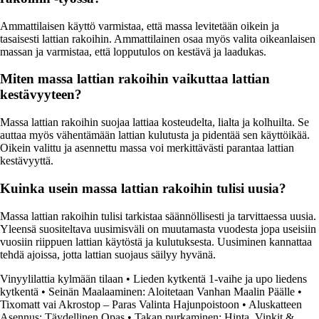
Ammattilaisen käyttö varmistaa, että massa levitetään oikein ja
tasaisesti lattian rakoihin. Ammattilainen osaa myös valita oikeanlaisen
massan ja varmistaa, että lopputulos on kestävä ja laadukas.
Miten massa lattian rakoihin vaikuttaa lattian
kestävyyteen?
Massa lattian rakoihin suojaa lattiaa kosteudelta, lialta ja kolhuilta. Se
auttaa myös vähentämään lattian kulutusta ja pidentää sen käyttöikää.
Oikein valittu ja asennettu massa voi merkittävästi parantaa lattian
kestävyyttä.
Kuinka usein massa lattian rakoihin tulisi uusia?
Massa lattian rakoihin tulisi tarkistaa säännöllisesti ja tarvittaessa uusia.
Yleensä suositeltava uusimisväli on muutamasta vuodesta jopa useisiin
vuosiin riippuen lattian käytöstä ja kulutuksesta. Uusiminen kannattaa
tehdä ajoissa, jotta lattian suojaus säilyy hyvänä.
Vinyylilattia kylmään tilaan
•
Lieden kytkentä 1-vaihe ja upo liedens
kytkentä
•
Seinän Maalaaminen: Aloitetaan Vanhan Maalin Päälle
•
Tixomatt vai Akrostop – Paras Valinta Hajunpoistoon
•
Aluskatteen
Asennus: Täydellinen Opas
•
Takan purkaminen: Hinta, Vinkit &