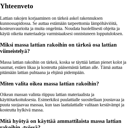
Yhteenveto
Lattian rakojen korjaaminen on tärkeä askel rakennuksen
kunnossapidossa. Se auttaa estämään tarpeettomia lämpöhäviöitä,
kosteusvaurioita ja muita ongelmia. Noudata huolellisesti ohjeita ja
käytä oikeita materiaaleja varmistaaksesi onnistuneen lopputuloksen.
Miksi massa lattian rakoihin on tärkeä osa lattian
viimeistelyä?
Massa lattian rakoihin on tärkeä, koska se täyttää lattian pienet kolot ja
saumat, estäen likaa ja kosteutta pääsemästä lattian alle. Tämä auttaa
pitämään lattian puhtaana ja ehjänä pidempään.
Miten valita oikea massa lattian rakoihin?
Oikean massan valinta riippuu lattian materiaalista ja
käyttötarkoituksesta. Esimerkiksi puulattialle suositellaan joustavaa ja
puuta suojaavaa massaa, kun taas laattalattialle valitaan kestävämpi ja
kosteutta hylkivä massa.
Mitä hyötyä on käyttää ammattilaista massa lattian
rakoihin -työssä?