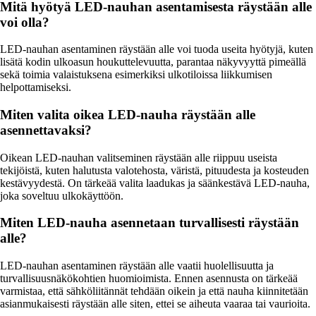
Mitä hyötyä LED-nauhan asentamisesta räystään alle
voi olla?
LED-nauhan asentaminen räystään alle voi tuoda useita hyötyjä, kuten
lisätä kodin ulkoasun houkuttelevuutta, parantaa näkyvyyttä pimeällä
sekä toimia valaistuksena esimerkiksi ulkotiloissa liikkumisen
helpottamiseksi.
Miten valita oikea LED-nauha räystään alle
asennettavaksi?
Oikean LED-nauhan valitseminen räystään alle riippuu useista
tekijöistä, kuten halutusta valotehosta, väristä, pituudesta ja kosteuden
kestävyydestä. On tärkeää valita laadukas ja säänkestävä LED-nauha,
joka soveltuu ulkokäyttöön.
Miten LED-nauha asennetaan turvallisesti räystään
alle?
LED-nauhan asentaminen räystään alle vaatii huolellisuutta ja
turvallisuusnäkökohtien huomioimista. Ennen asennusta on tärkeää
varmistaa, että sähköliitännät tehdään oikein ja että nauha kiinnitetään
asianmukaisesti räystään alle siten, ettei se aiheuta vaaraa tai vaurioita.