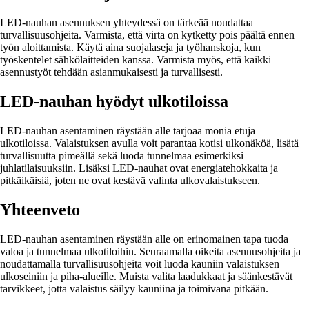
LED-nauhan asennuksen yhteydessä on tärkeää noudattaa
turvallisuusohjeita. Varmista, että virta on kytketty pois päältä ennen
työn aloittamista. Käytä aina suojalaseja ja työhanskoja, kun
työskentelet sähkölaitteiden kanssa. Varmista myös, että kaikki
asennustyöt tehdään asianmukaisesti ja turvallisesti.
LED-nauhan hyödyt ulkotiloissa
LED-nauhan asentaminen räystään alle tarjoaa monia etuja
ulkotiloissa. Valaistuksen avulla voit parantaa kotisi ulkonäköä, lisätä
turvallisuutta pimeällä sekä luoda tunnelmaa esimerkiksi
juhlatilaisuuksiin. Lisäksi LED-nauhat ovat energiatehokkaita ja
pitkäikäisiä, joten ne ovat kestävä valinta ulkovalaistukseen.
Yhteenveto
LED-nauhan asentaminen räystään alle on erinomainen tapa tuoda
valoa ja tunnelmaa ulkotiloihin. Seuraamalla oikeita asennusohjeita ja
noudattamalla turvallisuusohjeita voit luoda kauniin valaistuksen
ulkoseiniin ja piha-alueille. Muista valita laadukkaat ja säänkestävät
tarvikkeet, jotta valaistus säilyy kauniina ja toimivana pitkään.