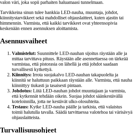
valon väri, joka sopii parhaiten haluamaasi tunnelmaan.
Tarvikkeina sinun tulee hankkia LED-nauha, muuntaja, johdot,
kiinnitystarvikkeet sekä mahdolliset ohjauslaitteet, kuten ajastin tai
himmennin. Varmista, että kaikki tarvikkeet ovat yhteensopivia
keskenään ennen asennuksen aloittamista.
Asennusvaiheet
Valmistelut:
Suunnittele LED-nauhan sijoitus räystään alle ja
mittaa tarvittava pituus. Räystään alle asennettaessa on tärkeää
varmistaa, että pistorasia on lähellä ja että johdot saadaan
turvallisesti kytkettyä.
Kiinnitys:
Irrota suojakalvo LED-nauhan takapuolelta ja
kiinnitä se haluttuun paikkaan räystään alle. Varmista, että nauha
kiinnittyy tiukasti ja tasaisesti pintaan.
Johdotus:
Liitä LED-nauhan johdot muuntajaan ja varmista,
että kytkennät tehdään oikein. Suojaa johdot säänkestävällä
koteloinnilla, jotta ne kestävät ulko-olosuhteita.
Testaus:
Kytke LED-nauha päälle ja tarkista, että valaistus
toimii halutulla tavalla. Säädä tarvittaessa valotehoa tai värisävyä
ohjauslaitteista.
Turvallisuusohjeet