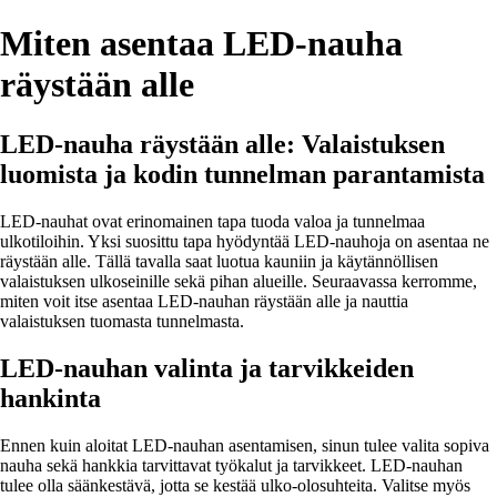
Miten asentaa LED-nauha
räystään alle
LED-nauha räystään alle: Valaistuksen
luomista ja kodin tunnelman parantamista
LED-nauhat ovat erinomainen tapa tuoda valoa ja tunnelmaa
ulkotiloihin. Yksi suosittu tapa hyödyntää LED-nauhoja on asentaa ne
räystään alle. Tällä tavalla saat luotua kauniin ja käytännöllisen
valaistuksen ulkoseinille sekä pihan alueille. Seuraavassa kerromme,
miten voit itse asentaa LED-nauhan räystään alle ja nauttia
valaistuksen tuomasta tunnelmasta.
LED-nauhan valinta ja tarvikkeiden
hankinta
Ennen kuin aloitat LED-nauhan asentamisen, sinun tulee valita sopiva
nauha sekä hankkia tarvittavat työkalut ja tarvikkeet. LED-nauhan
tulee olla säänkestävä, jotta se kestää ulko-olosuhteita. Valitse myös