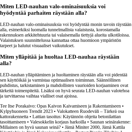
Miten LED-nauhan valo-ominaisuuksia voi
hyödyntää parhaiten räystään alla?
LED-nauhan valo-ominaisuuksia voi hyödyntää monin tavoin räystään
alla, esimerkiksi luomalla tunnelmallista valaistusta, korostamalla
rakennuksen arkkitehtuuria tai valaisemalla tiettyjä alueita ulkotiloissa.
Valaistuksen suunnittelussa kannattaa ottaa huomioon ympäristön
tarpeet ja halutut visuaaliset vaikutukset.
Miten ylläpitää ja huoltaa LED-nauhaa räystään
alla?
LED-nauhan ylläpitäminen ja huoltaminen räystään alla voi pidentää
sen käyttöikää ja varmistaa optimaalisen toiminnan. Säännöllinen
puhdistus, tarkistaminen ja mahdollisten vaurioiden korjaaminen ovat
tärkeitä toimenpiteitä. Lisäksi on hyvä seurata LED-nauhan valotehoa
ja tarvittaessa vaihtaa vialliset osat ajoissa.
Tee Itse Porakaivo: Opas Kaivon Kaivamiseen ja Rakentamiseen
•
Kylpyhuoneen Trendit 2023
•
Valokatteen Ruodeväli – Tärkeä osa
kattorakennetta
•
Lattian tasoitus: Käytännön ohjeita betonilattian
tasoittamiseen
•
Valesokkelin korjaus harkoilla
•
Saunan seinärakenne:
Millainen on hyvä saunan seinä?
•
Jämä Miniter 2000, Jämä Kattila