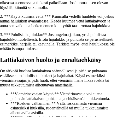
oikeassa asennossa ja tiukasti paikoillaan. Jos huomaat sen olevan
löysällä, kiinnitä se kunnolla.
2. ***Käytä kuumaa vettä:*** Kuumalla vedellä huuhtelu voi joskus
auttaa hajulukon avaamisessa. Kaada kuumaa vettä lattiakaivoon ja
anna sen vaikuttaa hetken ennen kuin yrität taas irrottaa hajulukkoa.
3. ***Puhdista hajulukko:** Jos ongelma jatkuu, yritä puhdistaa
hajulukko huolellisesti. Irrota hajulukko ja puhdista se perusteellisesti
esimerkiksi harjalla tai kaavinella. Tarkista myös, ettei hajulukossa ole
mitään isompaa tukosta.
Lattiakaivon huolto ja ennaltaehkäisy
On tärkeää huoltaa lattiakaivoa säännöllisesti ja pitää se puhtaana
estääkseen mahdolliset tukokset ja hajuhaitat. Käytä esimerkiksi
viemärinavaajaa ja pidä huoli, ettei viemäriin mene liikaa roskia tai
muuta tukkeutumista aiheuttavaa materiaalia.
**Viemärinavaajan käyttö:** Viemärinavaaja voi auttaa
pitämään lattiakaivon puhtaana ja ehkäisemään tukkeutumia.
***Roskien välttäminen:** Vältä roskaamasta viemäriä
esimerkiksi hiuksilla, ruoantähteillä tai muilla tukkeutumista
aiheuttavilla asioilla.