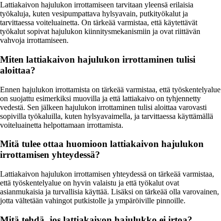
Lattiakaivon hajulukon irrottamiseen tarvitaan yleensä erilaisia
työkaluja, kuten vesipumpattava hylsyavain, putkityökalut ja
tarvittaessa voiteluainetta. On tärkeää varmistaa, että käytettävät
työkalut sopivat hajulukon kiinnitysmekanismiin ja ovat riittävän
vahvoja irrottamiseen.
Miten lattiakaivon hajulukon irrottaminen tulisi
aloittaa?
Ennen hajulukon irrottamista on tärkeää varmistaa, että työskentelyalue
on suojattu esimerkiksi muovilla ja että lattiakaivo on tyhjennetty
vedestä. Sen jälkeen hajulukon irrottaminen tulisi aloittaa varovasti
sopivilla työkaluilla, kuten hylsyavaimella, ja tarvittaessa käyttämällä
voiteluainetta helpottamaan irrottamista.
Mitä tulee ottaa huomioon lattiakaivon hajulukon
irrottamisen yhteydessä?
Lattiakaivon hajulukon irrottamisen yhteydessä on tärkeää varmistaa,
että työskentelyalue on hyvin valaistu ja että työkalut ovat
asianmukaisia ja turvallisia käyttää. Lisäksi on tärkeää olla varovainen,
jotta vältetään vahingot putkistolle ja ympäröiville pinnoille.
Mitä tehdä, jos lattiakaivon hajulukko ei irtoa?