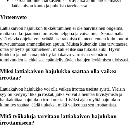
***Säännöllinen tarkastelu:** Käy aika ajoin tarkistamassa
lattiakaivon kunto ja puhdista tarvittaessa.
Yhteenveto
Lattiakaivon hajulukon tukkeutuminen ei ole harvinainen ongelma,
mutta sen korjaaminen on usein helppoa ja vaivatonta. Seuraamalla
yllä olevia ohjeita voit yrittää itse ratkaista tilanteen ennen kuin joudut
turvautumaan ammattilaisen apuun. Muista kuitenkin aina tarvittaessa
ottaa yhteyttä putkimieheen, mikäli et itse saa tukosta auki. Hyvin
hoidettu ja puhtaana pidetty lattiakaivo varmistaa viemärin
toimivuuden ja ehkäisee epämiellyttävien hajujen leviämisen tiloissasi.
Miksi lattiakaivon hajulukko saattaa olla vaikea
irrottaa?
Lattiakaivon hajulukko voi olla vaikea irrottaa useista syistä. Yleisin
syy on kertynyt lika ja roskat, jotka voivat aiheuttaa tiivistymistä ja
hankaloittaa hajulukon irrottamista. Lisäksi ajan myötä hajulukon
kiinnitys saattaa jäädä tiukaksi, mikä vaikeuttaa sen irrottamista.
Mitä työkaluja tarvitaan lattiakaivon hajulukon
irrottamiseen?