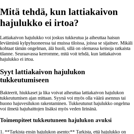
Mitä tehdä, kun lattiakaivon
hajulukko ei irtoa?
Lattiakaivon hajulukko voi joskus tukkeutua ja aiheuttaa haisun
leviämistä kylpyhuoneessa tai muissa tiloissa, joissa se sijaitsee. Mikäli
kohtaat tämän ongelman, älä huoli, sillä on olemassa keinoja ratkaista
tilanne. Seuraavassa kerromme, mitä voit tehdä, kun lattiakaivon
hajulukko ei irtoa.
Syyt lattiakaivon hajulukon
tukkeutumiseen
Bakteerit, hiukkaset ja lika voivat aiheuttaa lattiakaivon hajulukon
tukkeutumisen ajan mittaan. Syynä voi myös olla väärä asennus tai
huono hajuvesilukon rakentaminen. Tukkeutunut hajulukko ongelma
voi ilmetä hajuhaittojen lisäksi myös veden lirinänä.
Toimenpiteet tukkeutuneen hajulukon avuksi
1. **Tarkista ensin hajulukon asento:** Tarkista, että hajulukko on