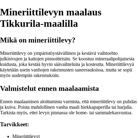
Mineriittilevyn maalaus
Tikkurila-maalilla
Mikä on mineriittilevy?
Mineriittilevy on ympäristöystävällinen ja kestävä vaihtoehto
julkisivujen ja kattojen pinnoitteisiin. Se koostuu mineraalipohjaisesta
kuidusta, joka kestää hyvin säävaihteluita ja kosteutta. Mineriittilevyä
käytetään usein vanhojen rakennusten saneerauksissa, mutta se sopii
myös uudempiin rakennuksiin.
Valmistelut ennen maalaamista
Ennen maalaamisen aloittamista varmista, että mineriittilevy on puhdas
ja kuiva. Poista mahdollinen vanha maali hiekkapaperilla tai harjalla.
Tarkista myös, ettei levyn pinnassa ole home- tai sammalekasvustoa.
Tarvikkeet:
Mineriittilevyt