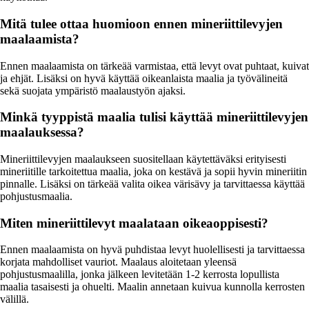
Mitä tulee ottaa huomioon ennen mineriittilevyjen
maalaamista?
Ennen maalaamista on tärkeää varmistaa, että levyt ovat puhtaat, kuivat
ja ehjät. Lisäksi on hyvä käyttää oikeanlaista maalia ja työvälineitä
sekä suojata ympäristö maalaustyön ajaksi.
Minkä tyyppistä maalia tulisi käyttää mineriittilevyjen
maalauksessa?
Mineriittilevyjen maalaukseen suositellaan käytettäväksi erityisesti
mineriitille tarkoitettua maalia, joka on kestävä ja sopii hyvin mineriitin
pinnalle. Lisäksi on tärkeää valita oikea värisävy ja tarvittaessa käyttää
pohjustusmaalia.
Miten mineriittilevyt maalataan oikeaoppisesti?
Ennen maalaamista on hyvä puhdistaa levyt huolellisesti ja tarvittaessa
korjata mahdolliset vauriot. Maalaus aloitetaan yleensä
pohjustusmaalilla, jonka jälkeen levitetään 1-2 kerrosta lopullista
maalia tasaisesti ja ohuelti. Maalin annetaan kuivua kunnolla kerrosten
välillä.