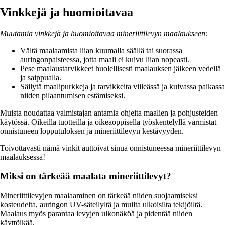
Vinkkejä ja huomioitavaa
Muutamia vinkkejä ja huomioitavaa mineriittilevyn maalaukseen:
Vältä maalaamista liian kuumalla säällä tai suorassa
auringonpaisteessa, jotta maali ei kuivu liian nopeasti.
Pese maalaustarvikkeet huolellisesti maalauksen jälkeen vedellä
ja saippualla.
Säilytä maalipurkkeja ja tarvikkeita viileässä ja kuivassa paikassa
niiden pilaantumisen estämiseksi.
Muista noudattaa valmistajan antamia ohjeita maalien ja pohjusteiden
käytössä. Oikeilla tuotteilla ja oikeaoppisella työskentelyllä varmistat
onnistuneen lopputuloksen ja mineriittilevyn kestävyyden.
Toivottavasti nämä vinkit auttoivat sinua onnistuneessa mineriittilevyn
maalauksessa!
Miksi on tärkeää maalata mineriittilevyt?
Mineriittilevyjen maalaaminen on tärkeää niiden suojaamiseksi
kosteudelta, auringon UV-säteilyltä ja muilta ulkoisilta tekijöiltä.
Maalaus myös parantaa levyjen ulkonäköä ja pidentää niiden
käyttöikää.