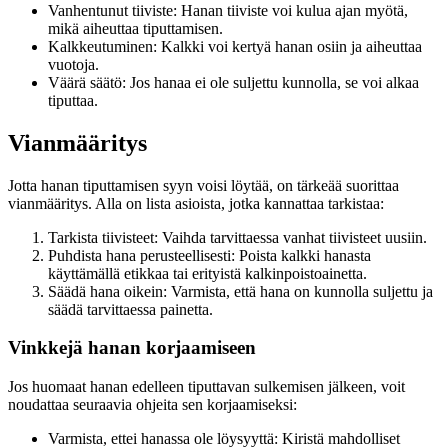
Vanhentunut tiiviste: Hanan tiiviste voi kulua ajan myötä,
mikä aiheuttaa tiputtamisen.
Kalkkeutuminen: Kalkki voi kertyä hanan osiin ja aiheuttaa
vuotoja.
Väärä säätö: Jos hanaa ei ole suljettu kunnolla, se voi alkaa
tiputtaa.
Vianmääritys
Jotta hanan tiputtamisen syyn voisi löytää, on tärkeää suorittaa
vianmääritys. Alla on lista asioista, jotka kannattaa tarkistaa:
Tarkista tiivisteet: Vaihda tarvittaessa vanhat tiivisteet uusiin.
Puhdista hana perusteellisesti: Poista kalkki hanasta
käyttämällä etikkaa tai erityistä kalkinpoistoainetta.
Säädä hana oikein: Varmista, että hana on kunnolla suljettu ja
säädä tarvittaessa painetta.
Vinkkejä hanan korjaamiseen
Jos huomaat hanan edelleen tiputtavan sulkemisen jälkeen, voit
noudattaa seuraavia ohjeita sen korjaamiseksi:
Varmista, ettei hanassa ole löysyyttä: Kiristä mahdolliset