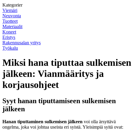
Kategorier
Viemäri
Neuvonta
Tuotteet
Materiaalit
Koneet
Eristys
Rakennusalan yritys
Työkalu
Miksi hana tiputtaa sulkemisen
jälkeen: Vianmääritys ja
korjausohjeet
Syyt hanan tiputtamiseen sulkemisen
jälkeen
Hanan tiputtaminen sulkemisen jälkeen
voi olla ärsyttävä
ongelma, joka voi johtua useista eri syistä. Yleisimpiä syitä ovat: