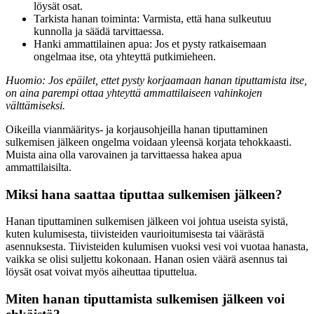
löysät osat.
Tarkista hanan toiminta: Varmista, että hana sulkeutuu
kunnolla ja säädä tarvittaessa.
Hanki ammattilainen apua: Jos et pysty ratkaisemaan
ongelmaa itse, ota yhteyttä putkimieheen.
Huomio: Jos epäilet, ettet pysty korjaamaan hanan tiputtamista itse,
on aina parempi ottaa yhteyttä ammattilaiseen vahinkojen
välttämiseksi.
Oikeilla vianmääritys- ja korjausohjeilla hanan tiputtaminen
sulkemisen jälkeen ongelma voidaan yleensä korjata tehokkaasti.
Muista aina olla varovainen ja tarvittaessa hakea apua
ammattilaisilta.
Miksi hana saattaa tiputtaa sulkemisen jälkeen?
Hanan tiputtaminen sulkemisen jälkeen voi johtua useista syistä,
kuten kulumisesta, tiivisteiden vaurioitumisesta tai väärästä
asennuksesta. Tiivisteiden kulumisen vuoksi vesi voi vuotaa hanasta,
vaikka se olisi suljettu kokonaan. Hanan osien väärä asennus tai
löysät osat voivat myös aiheuttaa tiputtelua.
Miten hanan tiputtamista sulkemisen jälkeen voi