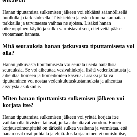
ehkäistä?
Hanan tiputtamista sulkemisen jälkeen voi ehkäistä säännöllisellä
huollolla ja tarkistuksella. Tiivisteiden ja osien kuntoa kannattaa
tarkkailla ja tarvittaessa vaihtaa ne ajoissa. Lisäksi hanan
oikeaoppinen käyttö ja sulku varmistavat sen, ettei vettä pääse
vuotamaan hanasta.
Mitä seurauksia hanan jatkuvasta tiputtamisesta voi
olla?
Hanan jatkuvasta tiputtamisesta voi seurata useita haitallisia
seurauksia. Se voi aiheuttaa vesivahinkoja, lisätä vedenkulutusta ja
aiheuttaa homeen ja homeitiöiden kasvua. Lisäksi jatkuva
tiputtaminen voi nostaa vedenkulutuskustannuksia ja aiheuttaa
ärsytystä asukkaille.
Miten hanan tiputtamista sulkemisen jälkeen voi
korjata itse?
Hanan tiputtamista sulkemisen jälkeen voi yrittää korjata itse
vaihtamalla tiivisteet tai osat, jotka aiheuttavat vuodon. Ennen
korjaustoimenpiteitä on tärkeää sulkea vesihana ja varmistaa, että
hanan osat ovat puhtaita ja ehjiä. Jos korjaaminen ei onnistu itse,