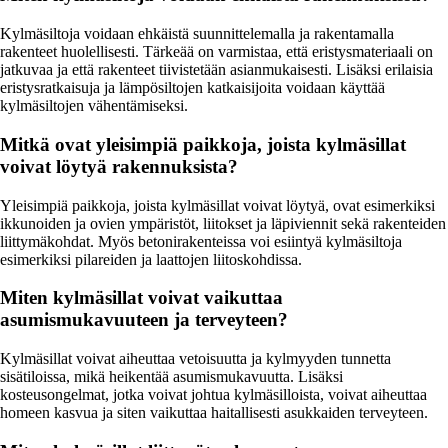
Kylmäsiltoja voidaan ehkäistä suunnittelemalla ja rakentamalla
rakenteet huolellisesti. Tärkeää on varmistaa, että eristysmateriaali on
jatkuvaa ja että rakenteet tiivistetään asianmukaisesti. Lisäksi erilaisia
eristysratkaisuja ja lämpösiltojen katkaisijoita voidaan käyttää
kylmäsiltojen vähentämiseksi.
Mitkä ovat yleisimpiä paikkoja, joista kylmäsillat
voivat löytyä rakennuksista?
Yleisimpiä paikkoja, joista kylmäsillat voivat löytyä, ovat esimerkiksi
ikkunoiden ja ovien ympäristöt, liitokset ja läpiviennit sekä rakenteiden
liittymäkohdat. Myös betonirakenteissa voi esiintyä kylmäsiltoja
esimerkiksi pilareiden ja laattojen liitoskohdissa.
Miten kylmäsillat voivat vaikuttaa
asumismukavuuteen ja terveyteen?
Kylmäsillat voivat aiheuttaa vetoisuutta ja kylmyyden tunnetta
sisätiloissa, mikä heikentää asumismukavuutta. Lisäksi
kosteusongelmat, jotka voivat johtua kylmäsilloista, voivat aiheuttaa
homeen kasvua ja siten vaikuttaa haitallisesti asukkaiden terveyteen.