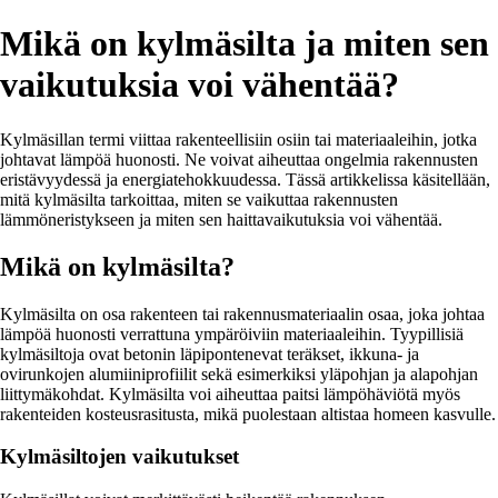
Mikä on kylmäsilta ja miten sen
vaikutuksia voi vähentää?
Kylmäsillan termi viittaa rakenteellisiin osiin tai materiaaleihin, jotka
johtavat lämpöä huonosti. Ne voivat aiheuttaa ongelmia rakennusten
eristävyydessä ja energiatehokkuudessa. Tässä artikkelissa käsitellään,
mitä kylmäsilta tarkoittaa, miten se vaikuttaa rakennusten
lämmöneristykseen ja miten sen haittavaikutuksia voi vähentää.
Mikä on kylmäsilta?
Kylmäsilta on osa rakenteen tai rakennusmateriaalin osaa, joka johtaa
lämpöä huonosti verrattuna ympäröiviin materiaaleihin. Tyypillisiä
kylmäsiltoja ovat betonin läpipontenevat teräkset, ikkuna- ja
ovirunkojen alumiiniprofiilit sekä esimerkiksi yläpohjan ja alapohjan
liittymäkohdat. Kylmäsilta voi aiheuttaa paitsi lämpöhäviötä myös
rakenteiden kosteusrasitusta, mikä puolestaan altistaa homeen kasvulle.
Kylmäsiltojen vaikutukset