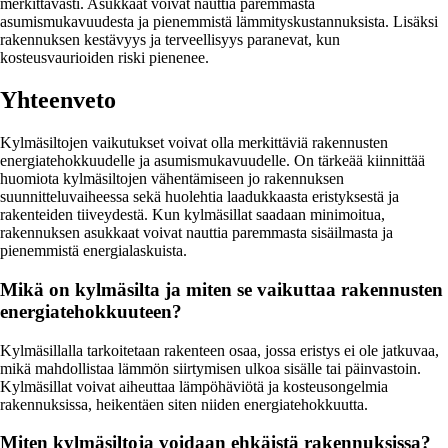
merkittävästi. Asukkaat voivat nauttia paremmasta
asumismukavuudesta ja pienemmistä lämmityskustannuksista. Lisäksi
rakennuksen kestävyys ja terveellisyys paranevat, kun
kosteusvaurioiden riski pienenee.
Yhteenveto
Kylmäsiltojen vaikutukset voivat olla merkittäviä rakennusten
energiatehokkuudelle ja asumismukavuudelle. On tärkeää kiinnittää
huomiota kylmäsiltojen vähentämiseen jo rakennuksen
suunnitteluvaiheessa sekä huolehtia laadukkaasta eristyksestä ja
rakenteiden tiiveydestä. Kun kylmäsillat saadaan minimoitua,
rakennuksen asukkaat voivat nauttia paremmasta sisäilmasta ja
pienemmistä energialaskuista.
Mikä on kylmäsilta ja miten se vaikuttaa rakennusten
energiatehokkuuteen?
Kylmäsillalla tarkoitetaan rakenteen osaa, jossa eristys ei ole jatkuvaa,
mikä mahdollistaa lämmön siirtymisen ulkoa sisälle tai päinvastoin.
Kylmäsillat voivat aiheuttaa lämpöhäviötä ja kosteusongelmia
rakennuksissa, heikentäen siten niiden energiatehokkuutta.
Miten kylmäsiltoja voidaan ehkäistä rakennuksissa?