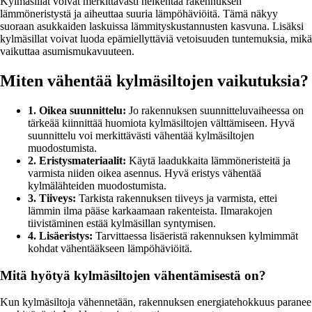
Kylmäsillat voivat merkittävästi heikentää rakennuksen
lämmöneristystä ja aiheuttaa suuria lämpöhäviöitä. Tämä näkyy
suoraan asukkaiden laskuissa lämmityskustannusten kasvuna. Lisäksi
kylmäsillat voivat luoda epämiellyttäviä vetoisuuden tuntemuksia, mikä
vaikuttaa asumismukavuuteen.
Miten vähentää kylmäsiltojen vaikutuksia?
1. Oikea suunnittelu:
Jo rakennuksen suunnitteluvaiheessa on
tärkeää kiinnittää huomiota kylmäsiltojen välttämiseen. Hyvä
suunnittelu voi merkittävästi vähentää kylmäsiltojen
muodostumista.
2. Eristysmateriaalit:
Käytä laadukkaita lämmöneristeitä ja
varmista niiden oikea asennus. Hyvä eristys vähentää
kylmälähteiden muodostumista.
3. Tiiveys:
Tarkista rakennuksen tiiveys ja varmista, ettei
lämmin ilma pääse karkaamaan rakenteista. Ilmarakojen
tiivistäminen estää kylmäsillan syntymisen.
4. Lisäeristys:
Tarvittaessa lisäeristä rakennuksen kylmimmät
kohdat vähentääkseen lämpöhäviöitä.
Mitä hyötyä kylmäsiltojen vähentämisestä on?
Kun kylmäsiltoja vähennetään, rakennuksen energiatehokkuus paranee