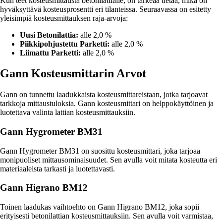
Kun teet kosteusmittausta betonilattialle, on tärkeää tietää, mikä on
hyväksyttävä kosteusprosentti eri tilanteissa. Seuraavassa on esitetty
yleisimpiä kosteusmittauksen raja-arvoja:
Uusi Betonilattia:
alle 2,0 %
Piikkipohjustettu Parketti:
alle 2,0 %
Liimattu Parketti:
alle 2,0 %
Gann Kosteusmittarin Arvot
Gann on tunnettu laadukkaista kosteusmittareistaan, jotka tarjoavat
tarkkoja mittaustuloksia. Gann kosteusmittari on helppokäyttöinen ja
luotettava valinta lattian kosteusmittauksiin.
Gann Hygrometer BM31
Gann Hygrometer BM31 on suosittu kosteusmittari, joka tarjoaa
monipuoliset mittausominaisuudet. Sen avulla voit mitata kosteutta eri
materiaaleista tarkasti ja luotettavasti.
Gann Higrano BM12
Toinen laadukas vaihtoehto on Gann Higrano BM12, joka sopii
erityisesti betonilattian kosteusmittauksiin. Sen avulla voit varmistaa,