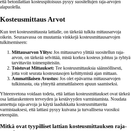
että betonilattian kosteuspitoisuus pysyy suositeltujen raja-arvojen
alapuolella.
Kosteusmittaus Arvot
Kun teet kosteusmittausta lattialle, on tärkeää tulkita mittausarvoja
oikein. Seuraavassa on muutamia vinkkejä kosteusmittausarvojen
tulkitsemiseen:
Mittausarvon Ylitys:
Jos mittausarvo ylittää suositellun raja-
arvon, on tärkeää selvittää, mistä korkea kosteus johtuu ja ryhtyä
tarvittaviin toimenpiteisiin.
Toistuvat Mittaukset:
Tee kosteusmittauksia säännöllisesti,
jotta voit seurata kosteustasojen kehittymistä ajan mittaan.
Ammattilaisen Avustus:
Jos olet epävarma mittausarvojen
tulkinnasta, ota yhteyttä ammattilaiseen apuun saamiseksi.
Yhteenvetona voidaan todeta, että lattian kosteusmittaukset ovat tärkeä
osa lattiarakenteen terveyden ja kestävyyden varmistamista. Noudata
annettuja raja-arvoja ja käytä laadukkaita kosteusmittareita
varmistaaksesi, että lattiasi pysyy kuivana ja turvallisena vuosiksi
eteenpäin.
Mitkä ovat tyypilliset lattian kosteusmittauksen raja-