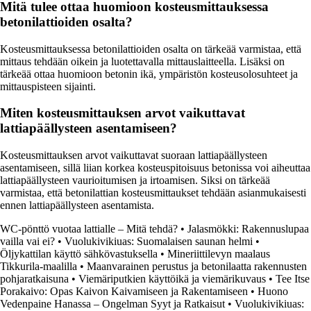
Mitä tulee ottaa huomioon kosteusmittauksessa
betonilattioiden osalta?
Kosteusmittauksessa betonilattioiden osalta on tärkeää varmistaa, että
mittaus tehdään oikein ja luotettavalla mittauslaitteella. Lisäksi on
tärkeää ottaa huomioon betonin ikä, ympäristön kosteusolosuhteet ja
mittauspisteen sijainti.
Miten kosteusmittauksen arvot vaikuttavat
lattiapäällysteen asentamiseen?
Kosteusmittauksen arvot vaikuttavat suoraan lattiapäällysteen
asentamiseen, sillä liian korkea kosteuspitoisuus betonissa voi aiheuttaa
lattiapäällysteen vaurioitumisen ja irtoamisen. Siksi on tärkeää
varmistaa, että betonilattian kosteusmittaukset tehdään asianmukaisesti
ennen lattiapäällysteen asentamista.
WC-pönttö vuotaa lattialle – Mitä tehdä?
•
Jalasmökki: Rakennuslupaa
vailla vai ei?
•
Vuolukivikiuas: Suomalaisen saunan helmi
•
Öljykattilan käyttö sähkövastuksella
•
Mineriittilevyn maalaus
Tikkurila-maalilla
•
Maanvarainen perustus ja betonilaatta rakennusten
pohjaratkaisuna
•
Viemäriputkien käyttöikä ja viemärikuvaus
•
Tee Itse
Porakaivo: Opas Kaivon Kaivamiseen ja Rakentamiseen
•
Huono
Vedenpaine Hanassa – Ongelman Syyt ja Ratkaisut
•
Vuolukivikiuas: