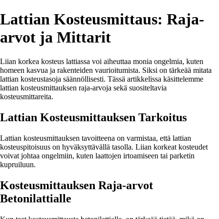
Lattian Kosteusmittaus: Raja-
arvot ja Mittarit
Liian korkea kosteus lattiassa voi aiheuttaa monia ongelmia, kuten
homeen kasvua ja rakenteiden vaurioitumista. Siksi on tärkeää mitata
lattian kosteustasoja säännöllisesti. Tässä artikkelissa käsittelemme
lattian kosteusmittauksen raja-arvoja sekä suositeltavia
kosteusmittareita.
Lattian Kosteusmittauksen Tarkoitus
Lattian kosteusmittauksen tavoitteena on varmistaa, että lattian
kosteuspitoisuus on hyväksyttävällä tasolla. Liian korkeat kosteudet
voivat johtaa ongelmiin, kuten laattojen irtoamiseen tai parketin
kupruiluun.
Kosteusmittauksen Raja-arvot
Betonilattialle