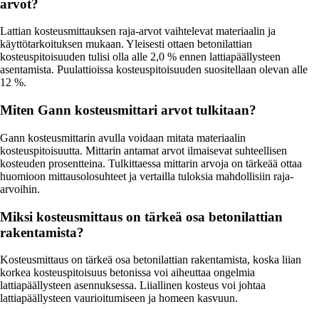
arvot?
Lattian kosteusmittauksen raja-arvot vaihtelevat materiaalin ja
käyttötarkoituksen mukaan. Yleisesti ottaen betonilattian
kosteuspitoisuuden tulisi olla alle 2,0 % ennen lattiapäällysteen
asentamista. Puulattioissa kosteuspitoisuuden suositellaan olevan alle
12 %.
Miten Gann kosteusmittari arvot tulkitaan?
Gann kosteusmittarin avulla voidaan mitata materiaalin
kosteuspitoisuutta. Mittarin antamat arvot ilmaisevat suhteellisen
kosteuden prosentteina. Tulkittaessa mittarin arvoja on tärkeää ottaa
huomioon mittausolosuhteet ja vertailla tuloksia mahdollisiin raja-
arvoihin.
Miksi kosteusmittaus on tärkeä osa betonilattian
rakentamista?
Kosteusmittaus on tärkeä osa betonilattian rakentamista, koska liian
korkea kosteuspitoisuus betonissa voi aiheuttaa ongelmia
lattiapäällysteen asennuksessa. Liiallinen kosteus voi johtaa
lattiapäällysteen vaurioitumiseen ja homeen kasvuun.