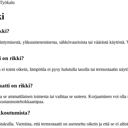
Työkalu
ki
kki?
kääntymisestä, ylikuumenemisesta, sähkövaurioista tai väärästä käytöstä
i on rikki?
s ei toimi oikein, lämpötila ei pysy halutulla tasolla tai termostaatin nä
atti on rikki?
ta se ammattilaisen toimesta tai vaihtaa se uuteen. Korjaaminen voi olla 
ä kustannustehokkaampaa.
ikkoutumista?
ksilla. Varmista, että termostaatti on asennettu oikein ja että se ei altist