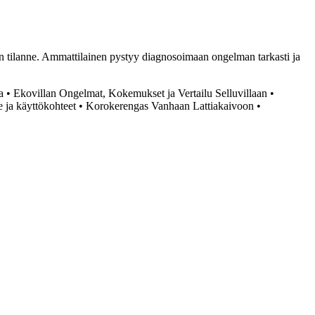
maan tilanne. Ammattilainen pystyy diagnosoimaan ongelman tarkasti ja
a
•
Ekovillan Ongelmat, Kokemukset ja Vertailu Selluvillaan
•
e ja käyttökohteet
•
Korokerengas Vanhaan Lattiakaivoon
•