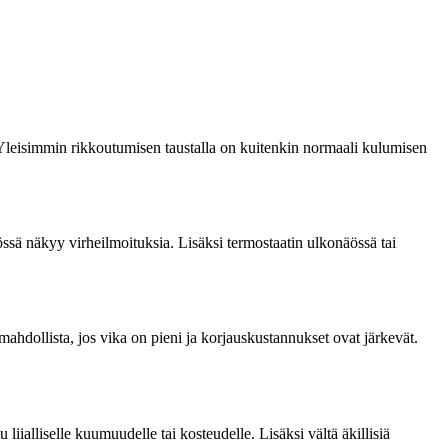
. Yleisimmin rikkoutumisen taustalla on kuitenkin normaali kulumisen
ytössä näkyy virheilmoituksia. Lisäksi termostaatin ulkonäössä tai
mahdollista, jos vika on pieni ja korjauskustannukset ovat järkevät.
u liialliselle kuumuudelle tai kosteudelle. Lisäksi vältä äkillisiä