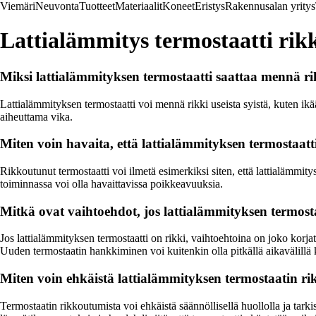
Viemäri
Neuvonta
Tuotteet
Materiaalit
Koneet
Eristys
Rakennusalan yritys
Lattialämmitys termostaatti rik
Miksi lattialämmityksen termostaatti saattaa mennä ri
Lattialämmityksen termostaatti voi mennä rikki useista syistä, kuten i
aiheuttama vika.
Miten voin havaita, että lattialämmityksen termostaatt
Rikkoutunut termostaatti voi ilmetä esimerkiksi siten, että lattialämmity
toiminnassa voi olla havaittavissa poikkeavuuksia.
Mitkä ovat vaihtoehdot, jos lattialämmityksen termosta
Jos lattialämmityksen termostaatti on rikki, vaihtoehtoina on joko korja
Uuden termostaatin hankkiminen voi kuitenkin olla pitkällä aikavälill
Miten voin ehkäistä lattialämmityksen termostaatin r
Termostaatin rikkoutumista voi ehkäistä säännöllisellä huollolla ja tarkistu