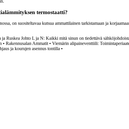
in.
tialämmityksen termostaatti?
äkunnossa, on suositeltavaa kutsua ammattilainen tarkistamaan ja korjaa
 ja Ruskea Johto L ja N: Kaikki mitä sinun on tiedettävä sähköjohdoist
n
•
Rakennusalan Ammatit
•
Viemärin alipaineventtiili: Toimintaperiaat
jaus ja kourujen asennus tontilla
•