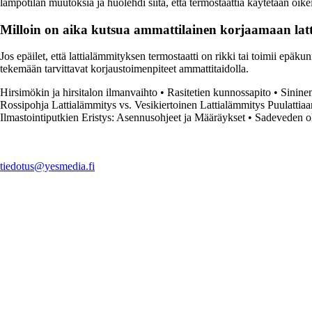
lämpötilan muutoksia ja huolehdi siitä, että termostaattia käytetään oike
Milloin on aika kutsua ammattilainen korjaamaan lat
Jos epäilet, että lattialämmityksen termostaatti on rikki tai toimii ep
tekemään tarvittavat korjaustoimenpiteet ammattitaidolla.
Hirsimökin ja hirsitalon ilmanvaihto
•
Rasitetien kunnossapito
•
Sininen
Rossipohja Lattialämmitys vs. Vesikiertoinen Lattialämmitys Puulattiaa
Ilmastointiputkien Eristys: Asennusohjeet ja Määräykset
•
Sadeveden oh
tiedotus@yesmedia.fi