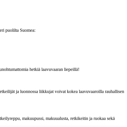
eri puolilta Suomea:
a unohtumattomia hetkiä laavuvaaran liepeillä!
keilijät ja luonnossa liikkujat voivat kokea laavuvaaroilla rauhallisen
etkeilyreppu, makuupussi, makuualusta, retkikeitin ja ruokaa sekä