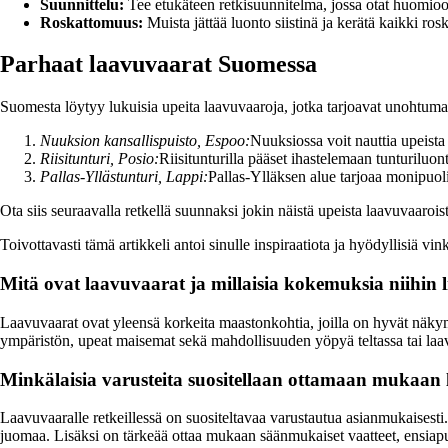
Suunnittelu:
Tee etukäteen retkisuunnitelma, jossa otat huomioon 
Roskattomuus:
Muista jättää luonto siistinä ja kerätä kaikki ros
Parhaat laavuvaarat Suomessa
Suomesta löytyy lukuisia upeita laavuvaaroja, jotka tarjoavat unohtum
Nuuksion kansallispuisto, Espoo:
Nuuksiossa voit nauttia upeista
Riisitunturi, Posio:
Riisitunturilla pääset ihastelemaan tunturiluont
Pallas-Yllästunturi, Lappi:
Pallas-Ylläksen alue tarjoaa monipuoli
Ota siis seuraavalla retkellä suunnaksi jokin näistä upeista laavuvaaro
Toivottavasti tämä artikkeli antoi sinulle inspiraatiota ja hyödyllisiä 
Mitä ovat laavuvaarat ja millaisia kokemuksia niihin l
Laavuvaarat ovat yleensä korkeita maastonkohtia, joilla on hyvät näkymät
ympäristön, upeat maisemat sekä mahdollisuuden yöpyä teltassa tai laa
Minkälaisia varusteita suositellaan ottamaan mukaan l
Laavuvaaralle retkeillessä on suositeltavaa varustautua asianmukaisesti
juomaa. Lisäksi on tärkeää ottaa mukaan säänmukaiset vaatteet, ensiaput