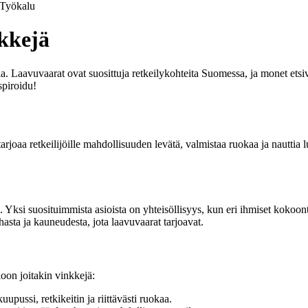
Työkalu
kkejä
a. Laavuvaarat ovat suosittuja retkeilykohteita Suomessa, ja monet et
spiroidu!
joaa retkeilijöille mahdollisuuden levätä, valmistaa ruokaa ja nauttia lu
a. Yksi suosituimmista asioista on yhteisöllisyys, kun eri ihmiset kokoo
hasta ja kauneudesta, jota laavuvaarat tarjoavat.
oon joitakin vinkkejä:
pussi, retkikeitin ja riittävästi ruokaa.