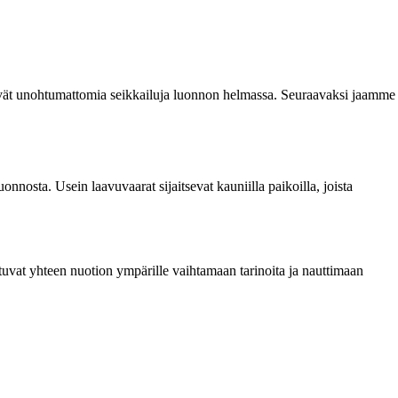
sivät unohtumattomia seikkailuja luonnon helmassa. Seuraavaksi jaamme
onnosta. Usein laavuvaarat sijaitsevat kauniilla paikoilla, joista
ntuvat yhteen nuotion ympärille vaihtamaan tarinoita ja nauttimaan