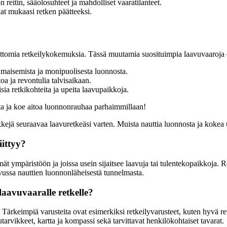
reitin, sääolosuhteet ja mahdolliset vaaratilanteet.
kat mukaasi retken päätteeksi.
attomia retkeilykokemuksia. Tässä muutamia suosituimpia laavuvaaroja 
 maisemista ja monipuolisesta luonnosta.
oa ja revontulia talvisaikaan.
sia retkikohteita ja upeita laavupaikkoja.
ista ja koe aitoa luonnonrauhaa parhaimmillaan!
vinkkejä seuraavaa laavuretkeäsi varten. Muista nauttia luonnosta ja koke
iittyy?
 ympäristöön ja joissa usein sijaitsee laavuja tai tulentekopaikkoja. Ret
vussa nauttien luonnonläheisestä tunnelmasta.
aavuvaaralle retkelle?
. Tärkeimpiä varusteita ovat esimerkiksi retkeilyvarusteet, kuten hyvä r
arvikkeet, kartta ja kompassi sekä tarvittavat henkilökohtaiset tavarat.