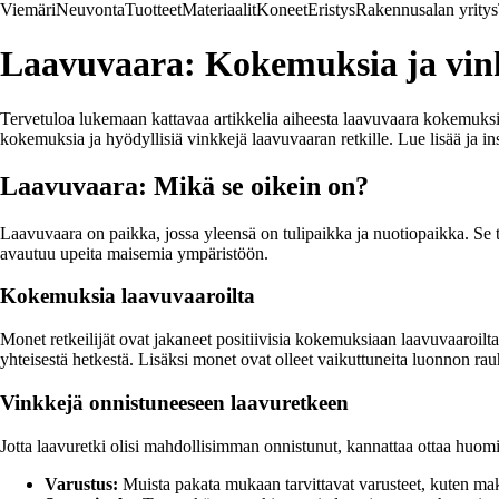
Viemäri
Neuvonta
Tuotteet
Materiaalit
Koneet
Eristys
Rakennusalan yritys
Laavuvaara: Kokemuksia ja vin
Tervetuloa lukemaan kattavaa artikkelia aiheesta laavuvaara kokemuksi
kokemuksia ja hyödyllisiä vinkkejä laavuvaaran retkille. Lue lisää ja in
Laavuvaara: Mikä se oikein on?
Laavuvaara on paikka, jossa yleensä on tulipaikka ja nuotiopaikka. Se tar
avautuu upeita maisemia ympäristöön.
Kokemuksia laavuvaaroilta
Monet retkeilijät ovat jakaneet positiivisia kokemuksiaan laavuvaaroilt
yhteisestä hetkestä. Lisäksi monet ovat olleet vaikuttuneita luonnon rau
Vinkkejä onnistuneeseen laavuretkeen
Jotta laavuretki olisi mahdollisimman onnistunut, kannattaa ottaa huomi
Varustus:
Muista pakata mukaan tarvittavat varusteet, kuten makuu