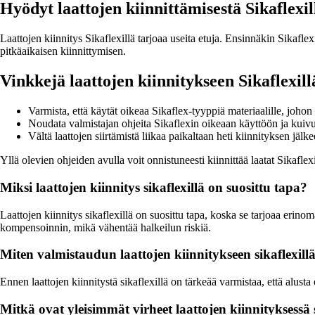
Hyödyt laattojen kiinnittämisestä Sikaflexil
Laattojen kiinnitys Sikaflexillä tarjoaa useita etuja. Ensinnäkin Sikafl
pitkäaikaisen kiinnittymisen.
Vinkkejä laattojen kiinnitykseen Sikaflexill
Varmista, että käytät oikeaa Sikaflex-tyyppiä materiaalille, johon l
Noudata valmistajan ohjeita Sikaflexin oikeaan käyttöön ja kuiv
Vältä laattojen siirtämistä liikaa paikaltaan heti kiinnityksen jäl
Yllä olevien ohjeiden avulla voit onnistuneesti kiinnittää laatat Sikafle
Miksi laattojen kiinnitys sikaflexillä on suosittu tapa?
Laattojen kiinnitys sikaflexillä on suosittu tapa, koska se tarjoaa erino
kompensoinnin, mikä vähentää halkeilun riskiä.
Miten valmistaudun laattojen kiinnitykseen sikaflexill
Ennen laattojen kiinnitystä sikaflexillä on tärkeää varmistaa, että alust
Mitkä ovat yleisimmät virheet laattojen kiinnityksessä s