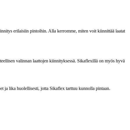
innitys erilaisiin pintoihin. Alla kerromme, miten voit kiinnittää laatat
nteellisen valinnan laattojen kiinnityksessä. Sikaflexillä on myös hyvä
t ja lika huolellisesti, jotta Sikaflex tarttuu kunnolla pintaan.