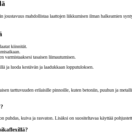
lä
exin joustavuus mahdollistaa laattojen liikkumisen ilman halkeamien synt
ä
aatat kiinnität.
umisaikaan.
keen varmistaaksesi tasaisen liimautumisen.
xillä ja luoda kestävän ja laadukkaan lopputuloksen.
maisen tarttuvuuden erilaisille pinnoille, kuten betoniin, puuhun ja metal
ä?
a on puhdas, kuiva ja rasvaton. Lisäksi on suositeltavaa käyttää pohjustet
ikaflexillä?