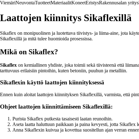
Viemäri
Neuvonta
Tuotteet
Materiaalit
Koneet
Eristys
Rakennusalan yritys
Laattojen kiinnitys Sikaflexillä
Sikaflex on monipuolinen ja luotettava tiivistys- ja liima-aine, jota käyte
Sikaflexillä ja mitä tulee huomioida prosessissa.
Mikä on Sikaflex?
Sikaflex
on kemiallinen yhdiste, joka toimii sekä tiivisteenä että liiman
tarttuvuus erilaisiin pintoihin, kuten betoniin, puuhun ja metalliin.
Sikaflexin käyttö laattojen kiinnityksessä
Ennen kuin aloitat laattojen kiinnityksen Sikaflexillä, varmista, että pinta
Ohjeet laattojen kiinnittämiseen Sikaflexillä:
Purista Sikaflex putkesta tasaisesti laatan reunoihin.
Aseta laatta haluttuun paikkaan ja paina kevyesti, jotta Sikaflex le
Anna Sikaflexin kuivua ja kovettua suositellun ajan verran ennen