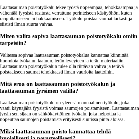
Laattasauman poistotyökalu tekee työstä nopeampaa, tehokkaampaa ja
vähentää fyysistä rasitusta verrattuna perinteiseen käsityöhön, kuten
raaputtamiseen tai hakkaamiseen. Työkalu poistaa saumat tarkasti ja
siististi ilman suurta vaivaa.
Miten valita sopiva laattasauman poistotyökalu omiin
tarpeisiin?
Valitessa sopivaa laattasauman poistotyökalua kannattaa kiinnittää
huomiota työkalun laatuun, terän leveyteen ja terän materiaaliin.
Laattasauman poistotyökalun tulee olla riittävän vahva ja terävä
poistaakseen saumat tehokkaasti ilman vaurioita laattoihin.
Mitä eroa on laattasauman poistotyökalun ja
laattasauman jyrsimen välillä?
Laattasauman poistotyökalu on yleensä manuaalinen työkalu, joka
vaatii käyttäjältä fyysistä voimaa saumojen poistamiseen. Laattasauman
jyrsin sen sijaan on sähkökäyttöinen työkalu, joka helpottaa ja
nopeuttaa saumojen poistamista erityisesti suurissa pinta-aloissa.
Miksi laattasauman poisto kannattaa tehdä
huolellisesti ja perusteellisesti?