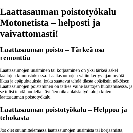
Laattasauman poistotyökalu
Motonetista – helposti ja
vaivattomasti!
Laattasauman poisto – Tärkeä osa
remonttia
Laattasaumojen uusiminen tai korjaaminen on yksi tärkeä askel
laattojen kunnostuksessa. Laattasaumojen väliin kertyy ajan myötä
likaa ja epäpuhtauksia, jotka saattavat tehdä tilasta epäsiistin näköisen.
Laattasaumojen poistaminen on tärkeä vaihe laattojen huoltamisessa, ja
se tulisi tehdä huolella käyttäen oikeanlaisia työkaluja kuten
laattasauman poistotyökalu.
Laattasauman poistotyökalu – Helppoa ja
tehokasta
Jos olet suunnittelemassa laattasaumojen uusimista tai korjaamista,