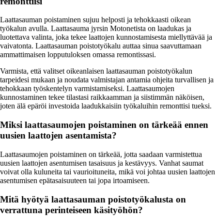
remonttiisi
Laattasauman poistaminen sujuu helposti ja tehokkaasti oikean
työkalun avulla. Laattasauma jyrsin Motonetista on laadukas ja
luotettava valinta, joka tekee laattojen kunnostamisesta miellyttävää ja
vaivatonta. Laattasauman poistotyökalu auttaa sinua saavuttamaan
ammattimaisen lopputuloksen omassa remontissasi.
Varmista, että valitset oikeanlaisen laattasauman poistotyökalun
tarpeidesi mukaan ja noudata valmistajan antamia ohjeita turvallisen ja
tehokkaan työskentelyn varmistamiseksi. Laattasaumojen
kunnostaminen tekee tilastasi raikkaamman ja siistimmän näköisen,
joten älä epäröi investoida laadukkaisiin työkaluihin remonttisi tueksi.
Miksi laattasaumojen poistaminen on tärkeää ennen
uusien laattojen asentamista?
Laattasaumojen poistaminen on tärkeää, jotta saadaan varmistettua
uusien laattojen asentumisen tasaisuus ja kestävyys. Vanhat saumat
voivat olla kuluneita tai vaurioituneita, mikä voi johtaa uusien laattojen
asentumisen epätasaisuuteen tai jopa irtoamiseen.
Mitä hyötyä laattasauman poistotyökalusta on
verrattuna perinteiseen käsityöhön?