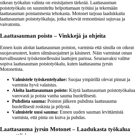
oikean työkalun valinta on ensisijaisen tärkeää. Laattasauman
poistotyökalu on suunniteltu helpottamaan työtäsi ja tekemään
laattasauman poistamisesta tehokasta. Motonet tarjoaa laadukkaita
laattasauman poistotyökaluja, jotka tekevät remontistasi sujuvaa ja
vaivatonta.
Laattasauman poisto – Vinkkejä ja ohjeita
Ennen kuin aloitat laattasauman poiston, varmista että sinulla on oikeat
suojavarusteet, kuten silmäsuojaimet ja käsineet. Näin varmistat oman
turvallisuutesi työskennellessäsi laattojen parissa. Seuraavaksi valitse
sopiva laattasauman poistotyökalu, kuten laattasauma jyrsin
Motonetista.
Valmistele työskentelyalue:
Suojaa ympärillä olevat pinnat ja
varmista hyvä valaistus.
Aloita laattasauman poisto:
Käytä laattasauman poistotyökalua
varovasti ja poista vanha sauma huolellisesti.
Puhdista sauma:
Poiston jälkeen puhdista laattasauma
huolellisesti roskista ja pölystä.
Valmistele uusi sauma:
Ennen uuden sauman levittämistä
varmista, että pinta on kuiva ja puhdas.
Laattasauma jyrsin Motonet – Laadukasta työkalua