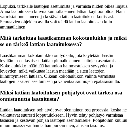
Lopuksi, tarkkaile laattojen asettumista ja varmista niiden oikea linjaus.
Anna laatoituksen kuivua kunnolla ennen lattian käyttöönottoa. Näin
varmistat onnistuneen ja kestävän lattian laatoituksen kodissasi.
Seuraavien ohjeiden avulla voit tehdä lattian laatoituksen kuin
ammattilainen.
Mitä tarkoittaa laastikamman kokotaulukko ja miksi
se on tärkeä lattian laatoituksessa?
Laastikamman kokotaulukko on työkalu, jota käytetään laastin
levittämiseen tasaisesti lattian pinnalle ennen laattojen asentamista.
Kokotaulukko määrittää kammion hammastuksen syvyyden ja
leveyden, mikä vaikuttaa laastin määrään ja siten laattojen
kiinnittymiseen lattiaan. Oikean kokotaulukon valinta varmistaa
laattojen tasaisen asettumisen ja vähentää saumojen epätasaisuutta.
Miksi lattian laatoituksen pohjatyöt ovat tärkeä osa
onnistunutta laatoitusta?
Lattian laatoituksen pohjatyöt ovat olennainen osa prosessia, koska ne
vaikuttavat suuresti lopputulokseen. Hyvin tehty pohjatyö varmistaa
tasaisen ja kestävän pohjan laattojen asentamiselle. Pohjatöihin kuuluu
muun muassa vanhan lattian purkaminen, alustan tasoitus,