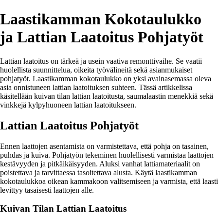
Laastikamman Kokotaulukko
ja Lattian Laatoitus Pohjatyöt
Lattian laatoitus on tärkeä ja usein vaativa remonttivaihe. Se vaatii
huolellista suunnittelua, oikeita työvälineitä sekä asianmukaiset
pohjatyöt. Laastikamman kokotaulukko on yksi avainasemassa oleva
asia onnistuneen lattian laatoituksen suhteen. Tässä artikkelissa
käsitellään kuivan tilan lattian laatoitusta, saumalaastin menekkiä sekä
vinkkejä kylpyhuoneen lattian laatoitukseen.
Lattian Laatoitus Pohjatyöt
Ennen laattojen asentamista on varmistettava, että pohja on tasainen,
puhdas ja kuiva. Pohjatyön tekeminen huolellisesti varmistaa laattojen
kestävyyden ja pitkäikäisyyden. Aluksi vanhat lattiamateriaalit on
poistettava ja tarvittaessa tasoitettava alusta. Käytä laastikamman
kokotaulukkoa oikean kammakoon valitsemiseen ja varmista, että laasti
levittyy tasaisesti laattojen alle.
Kuivan Tilan Lattian Laatoitus