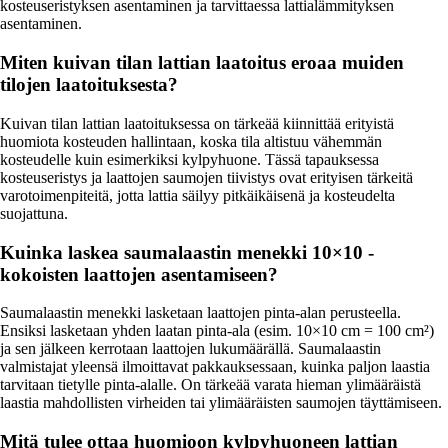
kosteuseristyksen asentaminen ja tarvittaessa lattialämmityksen
asentaminen.
Miten kuivan tilan lattian laatoitus eroaa muiden
tilojen laatoituksesta?
Kuivan tilan lattian laatoituksessa on tärkeää kiinnittää erityistä
huomiota kosteuden hallintaan, koska tila altistuu vähemmän
kosteudelle kuin esimerkiksi kylpyhuone. Tässä tapauksessa
kosteuseristys ja laattojen saumojen tiivistys ovat erityisen tärkeitä
varotoimenpiteitä, jotta lattia säilyy pitkäikäisenä ja kosteudelta
suojattuna.
Kuinka laskea saumalaastin menekki 10×10 -
kokoisten laattojen asentamiseen?
Saumalaastin menekki lasketaan laattojen pinta-alan perusteella.
Ensiksi lasketaan yhden laatan pinta-ala (esim. 10×10 cm = 100 cm²)
ja sen jälkeen kerrotaan laattojen lukumäärällä. Saumalaastin
valmistajat yleensä ilmoittavat pakkauksessaan, kuinka paljon laastia
tarvitaan tietylle pinta-alalle. On tärkeää varata hieman ylimääräistä
laastia mahdollisten virheiden tai ylimääräisten saumojen täyttämiseen.
Mitä tulee ottaa huomioon kylpyhuoneen lattian