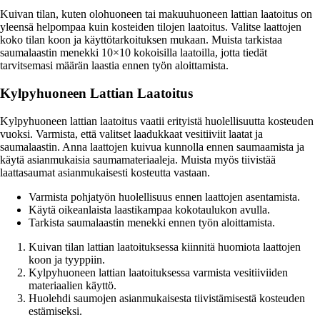
Kuivan tilan, kuten olohuoneen tai makuuhuoneen lattian laatoitus on
yleensä helpompaa kuin kosteiden tilojen laatoitus. Valitse laattojen
koko tilan koon ja käyttötarkoituksen mukaan. Muista tarkistaa
saumalaastin menekki 10×10 kokoisilla laatoilla, jotta tiedät
tarvitsemasi määrän laastia ennen työn aloittamista.
Kylpyhuoneen Lattian Laatoitus
Kylpyhuoneen lattian laatoitus vaatii erityistä huolellisuutta kosteuden
vuoksi. Varmista, että valitset laadukkaat vesitiiviit laatat ja
saumalaastin. Anna laattojen kuivua kunnolla ennen saumaamista ja
käytä asianmukaisia saumamateriaaleja. Muista myös tiivistää
laattasaumat asianmukaisesti kosteutta vastaan.
Varmista pohjatyön huolellisuus ennen laattojen asentamista.
Käytä oikeanlaista laastikampaa kokotaulukon avulla.
Tarkista saumalaastin menekki ennen työn aloittamista.
Kuivan tilan lattian laatoituksessa kiinnitä huomiota laattojen
koon ja tyyppiin.
Kylpyhuoneen lattian laatoituksessa varmista vesitiiviiden
materiaalien käyttö.
Huolehdi saumojen asianmukaisesta tiivistämisestä kosteuden
estämiseksi.