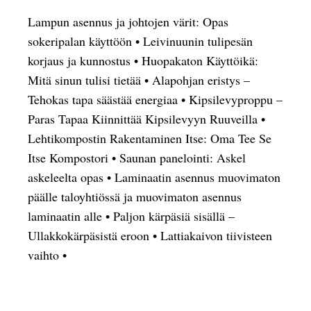
Lampun asennus ja johtojen värit: Opas
sokeripalan käyttöön
•
Leivinuunin tulipesän
korjaus ja kunnostus
•
Huopakaton Käyttöikä:
Mitä sinun tulisi tietää
•
Alapohjan eristys –
Tehokas tapa säästää energiaa
•
Kipsilevyproppu –
Paras Tapaa Kiinnittää Kipsilevyyn Ruuveilla
•
Lehtikompostin Rakentaminen Itse: Oma Tee Se
Itse Kompostori
•
Saunan panelointi: Askel
askeleelta opas
•
Laminaatin asennus muovimaton
päälle taloyhtiössä ja muovimaton asennus
laminaatin alle
•
Paljon kärpäsiä sisällä –
Ullakkokärpäsistä eroon
•
Lattiakaivon tiivisteen
vaihto
•