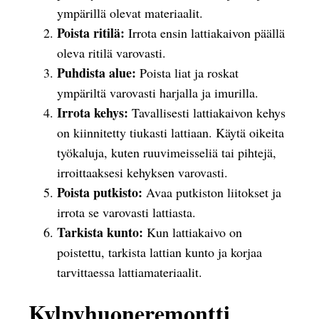
ympärillä olevat materiaalit.
Poista ritilä:
Irrota ensin lattiakaivon päällä
oleva ritilä varovasti.
Puhdista alue:
Poista liat ja roskat
ympäriltä varovasti harjalla ja imurilla.
Irrota kehys:
Tavallisesti lattiakaivon kehys
on kiinnitetty tiukasti lattiaan. Käytä oikeita
työkaluja, kuten ruuvimeisseliä tai pihtejä,
irroittaaksesi kehyksen varovasti.
Poista putkisto:
Avaa putkiston liitokset ja
irrota se varovasti lattiasta.
Tarkista kunto:
Kun lattiakaivo on
poistettu, tarkista lattian kunto ja korjaa
tarvittaessa lattiamateriaalit.
Kylpyhuoneremontti