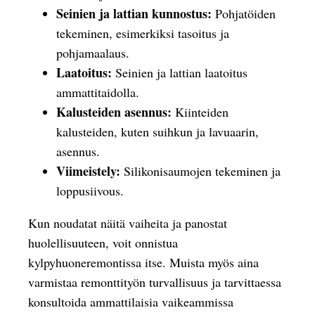
Seinien ja lattian kunnostus:
Pohjatöiden
tekeminen, esimerkiksi tasoitus ja
pohjamaalaus.
Laatoitus:
Seinien ja lattian laatoitus
ammattitaidolla.
Kalusteiden asennus:
Kiinteiden
kalusteiden, kuten suihkun ja lavuaarin,
asennus.
Viimeistely:
Silikonisaumojen tekeminen ja
loppusiivous.
Kun noudatat näitä vaiheita ja panostat
huolellisuuteen, voit onnistua
kylpyhuoneremontissa itse. Muista myös aina
varmistaa remonttityön turvallisuus ja tarvittaessa
konsultoida ammattilaisia vaikeammissa