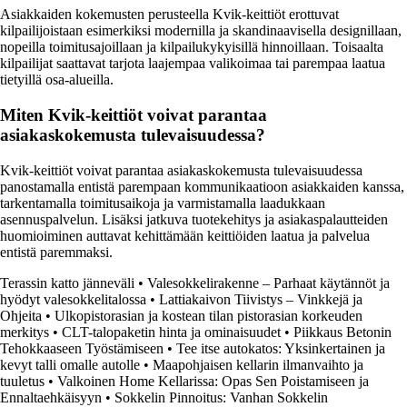
Asiakkaiden kokemusten perusteella Kvik-keittiöt erottuvat
kilpailijoistaan esimerkiksi modernilla ja skandinaavisella designillaan,
nopeilla toimitusajoillaan ja kilpailukykyisillä hinnoillaan. Toisaalta
kilpailijat saattavat tarjota laajempaa valikoimaa tai parempaa laatua
tietyillä osa-alueilla.
Miten Kvik-keittiöt voivat parantaa
asiakaskokemusta tulevaisuudessa?
Kvik-keittiöt voivat parantaa asiakaskokemusta tulevaisuudessa
panostamalla entistä parempaan kommunikaatioon asiakkaiden kanssa,
tarkentamalla toimitusaikoja ja varmistamalla laadukkaan
asennuspalvelun. Lisäksi jatkuva tuotekehitys ja asiakaspalautteiden
huomioiminen auttavat kehittämään keittiöiden laatua ja palvelua
entistä paremmaksi.
Terassin katto jänneväli
•
Valesokkelirakenne – Parhaat käytännöt ja
hyödyt valesokkelitalossa
•
Lattiakaivon Tiivistys – Vinkkejä ja
Ohjeita
•
Ulkopistorasian ja kostean tilan pistorasian korkeuden
merkitys
•
CLT-talopaketin hinta ja ominaisuudet
•
Piikkaus Betonin
Tehokkaaseen Työstämiseen
•
Tee itse autokatos: Yksinkertainen ja
kevyt talli omalle autolle
•
Maapohjaisen kellarin ilmanvaihto ja
tuuletus
•
Valkoinen Home Kellarissa: Opas Sen Poistamiseen ja
Ennaltaehkäisyyn
•
Sokkelin Pinnoitus: Vanhan Sokkelin