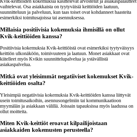
Kvik-keittiöiden kokemuksia käsittelevät arvostelut ja asiakaspalautteet
vaihtelevat. Osa asiakkaista on tyytyväisiä keittiöiden laatuun,
suunnitteluun ja palveluun, kun taas toiset ovat kohdanneet haasteita
esimerkiksi toimitusajoissa tai asennuksessa.
Millaisia positiivisia kokemuksia ihmisillä on ollut
Kvik-keittiöiden kanssa?
Positiivisia kokemuksia Kvik-keittiöistä ovat esimerkiksi tyytyväisyys
keittiön ulkonäköön, toimivuuteen ja laatuun. Monet asiakkaat ovat
kiitelleet myös Kvikin suunnittelupalvelua ja ystävällistä
asiakaspalvelua.
Mitkä ovat yleisimmät negatiiviset kokemukset Kvik-
keittiöiden osalta?
Yleisimpiä negatiivisia kokemuksia Kvik-keittiöiden kanssa liittyvät
usein toimitusaikoihin, asennusongelmiin tai kommunikaatioon
myymälän ja asiakkaan välillä. Joissain tapauksissa myös laadussa on
ollut moitteita.
Miten Kvik-keittiöt eroavat kilpailijoistaan
asiakkaiden kokemusten perusteella?