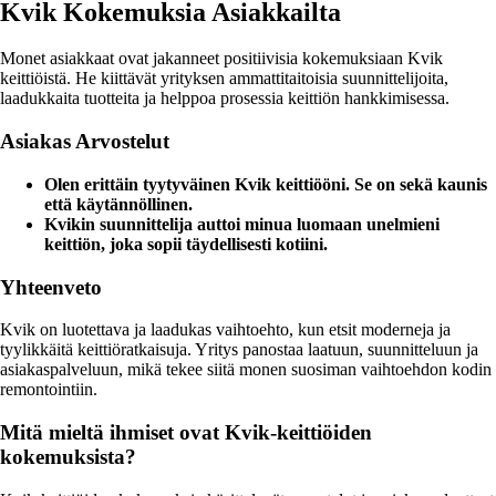
Kvik Kokemuksia Asiakkailta
Monet asiakkaat ovat jakanneet positiivisia kokemuksiaan Kvik
keittiöistä. He kiittävät yrityksen ammattitaitoisia suunnittelijoita,
laadukkaita tuotteita ja helppoa prosessia keittiön hankkimisessa.
Asiakas Arvostelut
Olen erittäin tyytyväinen Kvik keittiööni. Se on sekä kaunis
että käytännöllinen.
Kvikin suunnittelija auttoi minua luomaan unelmieni
keittiön, joka sopii täydellisesti kotiini.
Yhteenveto
Kvik on luotettava ja laadukas vaihtoehto, kun etsit moderneja ja
tyylikkäitä keittiöratkaisuja. Yritys panostaa laatuun, suunnitteluun ja
asiakaspalveluun, mikä tekee siitä monen suosiman vaihtoehdon kodin
remontointiin.
Mitä mieltä ihmiset ovat Kvik-keittiöiden
kokemuksista?