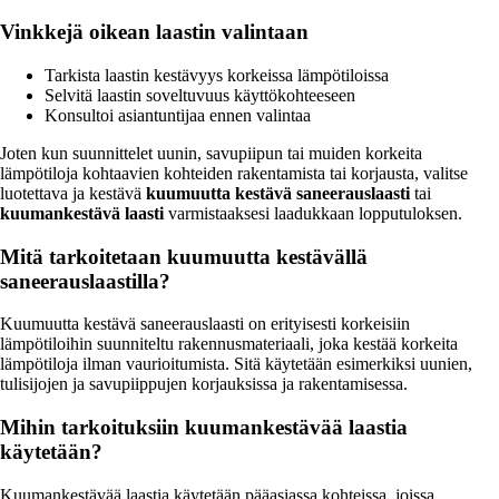
Vinkkejä oikean laastin valintaan
Tarkista laastin kestävyys korkeissa lämpötiloissa
Selvitä laastin soveltuvuus käyttökohteeseen
Konsultoi asiantuntijaa ennen valintaa
Joten kun suunnittelet uunin, savupiipun tai muiden korkeita
lämpötiloja kohtaavien kohteiden rakentamista tai korjausta, valitse
luotettava ja kestävä
kuumuutta kestävä saneerauslaasti
tai
kuumankestävä laasti
varmistaaksesi laadukkaan lopputuloksen.
Mitä tarkoitetaan kuumuutta kestävällä
saneerauslaastilla?
Kuumuutta kestävä saneerauslaasti on erityisesti korkeisiin
lämpötiloihin suunniteltu rakennusmateriaali, joka kestää korkeita
lämpötiloja ilman vaurioitumista. Sitä käytetään esimerkiksi uunien,
tulisijojen ja savupiippujen korjauksissa ja rakentamisessa.
Mihin tarkoituksiin kuumankestävää laastia
käytetään?
Kuumankestävää laastia käytetään pääasiassa kohteissa, joissa