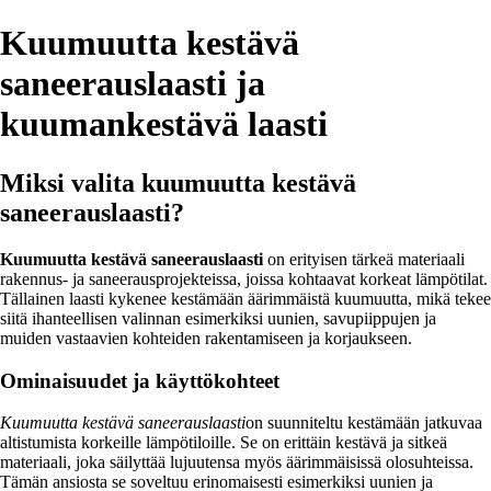
Kuumuutta kestävä
saneerauslaasti ja
kuumankestävä laasti
Miksi valita kuumuutta kestävä
saneerauslaasti?
Kuumuutta kestävä saneerauslaasti
on erityisen tärkeä materiaali
rakennus- ja saneerausprojekteissa, joissa kohtaavat korkeat lämpötilat.
Tällainen laasti kykenee kestämään äärimmäistä kuumuutta, mikä tekee
siitä ihanteellisen valinnan esimerkiksi uunien, savupiippujen ja
muiden vastaavien kohteiden rakentamiseen ja korjaukseen.
Ominaisuudet ja käyttökohteet
Kuumuutta kestävä saneerauslaasti
on suunniteltu kestämään jatkuvaa
altistumista korkeille lämpötiloille. Se on erittäin kestävä ja sitkeä
materiaali, joka säilyttää lujuutensa myös äärimmäisissä olosuhteissa.
Tämän ansiosta se soveltuu erinomaisesti esimerkiksi uunien ja