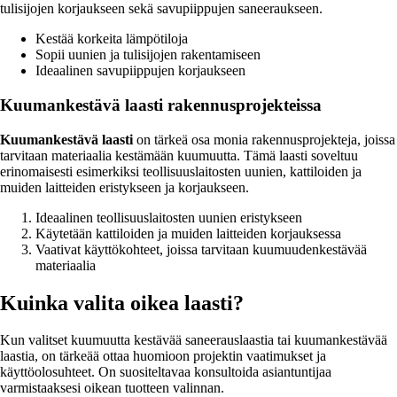
tulisijojen korjaukseen sekä savupiippujen saneeraukseen.
Kestää korkeita lämpötiloja
Sopii uunien ja tulisijojen rakentamiseen
Ideaalinen savupiippujen korjaukseen
Kuumankestävä laasti rakennusprojekteissa
Kuumankestävä laasti
on tärkeä osa monia rakennusprojekteja, joissa
tarvitaan materiaalia kestämään kuumuutta. Tämä laasti soveltuu
erinomaisesti esimerkiksi teollisuuslaitosten uunien, kattiloiden ja
muiden laitteiden eristykseen ja korjaukseen.
Ideaalinen teollisuuslaitosten uunien eristykseen
Käytetään kattiloiden ja muiden laitteiden korjauksessa
Vaativat käyttökohteet, joissa tarvitaan kuumuudenkestävää
materiaalia
Kuinka valita oikea laasti?
Kun valitset kuumuutta kestävää saneerauslaastia tai kuumankestävää
laastia, on tärkeää ottaa huomioon projektin vaatimukset ja
käyttöolosuhteet. On suositeltavaa konsultoida asiantuntijaa
varmistaaksesi oikean tuotteen valinnan.