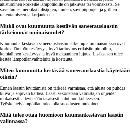
altistuminen korkeille lämpötiloille on jatkuvaa tai voimakasta. Se
soveltuu esimerkiksi tulisijojen, uunien, savupiippujen ja grillien
rakentamiseen ja korjaukseen.
Mitkä ovat kuumuutta kestävän saneerauslaastin
tärkeimmät ominaisuudet?
Kuumuutta kestävän saneerauslaastin tärkeimpiä ominaisuuksia ovat
korkea lämmönkestävyys, hyvä tarttuvuus erilaisiin pintoihin,
kemiallinen kestävyys ja hyvä mekaaninen lujuus. Lisäksi sen tulee
kestää lämpötilanvaihteluita ja kosteutta.
Miten kuumuutta kestävää saneerauslaastia käytetään
oikein?
Ennen laastin levittämistä on tärkeää varmistaa, että alusta on puhdas,
kuiva ja sopivan karhea. Laasti sekoitetaan valmistajan ohjeiden
mukaisesti ja levitetään tasaisesti haluttuun kohteeseen.
Työskentelylämpötilan tulee olla suositusten mukainen.
Mitä tulee ottaa huomioon kuumankestävän laastin
valinnassa?