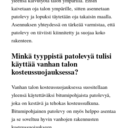
yleensä kaivutyötä talon ympärillä. Ensin
kaivetaan oja talon ympärille, sitten asennetaan
patolevy ja lopuksi täytetään oja takaisin maalla.
Asennuksen yhteydessä on tärkeää varmistaa, että
patolevy on tiiviisti kiinnitetty ja suojaa koko
rakenteen.
Minkä tyyppistä patolevyä tulisi
käyttää vanhan talon
kosteussuojauksessa?
Vanhan talon kosteussuojauksessa suositellaan
yleensä käytettäväksi bitumipohjaista patolevyä,
joka on kestävä ja tehokas kosteussulkuna.
Bitumipohjainen patolevy on myös helppo asentaa
ja se soveltuu hyvin vanhojen rakennusten
kosteussuojaukseen.