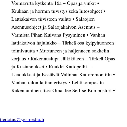
Voimavirta kytkentä 16a – Opas ja vinkit
•
Kiukaan ja hormin tiivistys sekä liitosohjeet
•
Lattiakaivon tiivisteen vaihto
•
Salaojien
Asennusohjeet ja Salaojakaivon Asennus –
Varmista Pihan Kuivana Pysyminen
•
Vanhan
lattiakaivon hajulukko – Tärkeä osa kylpyhuoneen
toimivuutta
•
Murtuneen ja haljenneen sokkelin
korjaus
•
Rakennuslupa Jälkikäteen – Tärkeä Opas
ja Kustannukset
•
Ruukki Kattopellit –
Laadukkaat ja Kestävät Valinnat Kattoremonttiin
•
Vanhan talon lattian eristys
•
Lehtikompostin
Rakentaminen Itse: Oma Tee Se Itse Kompostori
•
tiedotus@yesmedia.fi