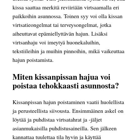
kissa saattaa merkitä reviiriään virtsaamalla eri
paikkoihin asunnossa. Toinen syy voi olla kissan
virtsatieongelmat tai terveysongelmat, jotka
aiheuttavat epämiellyttävän hajun. Lisäksi
virtsanhaju voi imeytyä huonekaluihin,
tekstiileihin ja muihin pinnoihin, mikä vaikeuttaa
hajun poistamista.
Miten kissanpissan hajua voi
poistaa tehokkaasti asunnosta?
Kissanpissan hajun poistaminen vaatii huolellista
ja perusteellista siivousta. Ensimmäinen askel on
löytää ja puhdistaa virtsatahrat ja -jäljet
asianmukaisilla puhdistusaineilla. Sen jälkeen
kannattaa tuulettaa tila hyvin ja käyttää