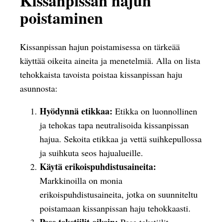
Kissanpissan hajun
poistaminen
Kissanpissan hajun poistamisessa on tärkeää
käyttää oikeita aineita ja menetelmiä. Alla on lista
tehokkaista tavoista poistaa kissanpissan haju
asunnosta:
Hyödynnä etikkaa:
Etikka on luonnollinen
ja tehokas tapa neutralisoida kissanpissan
hajua. Sekoita etikkaa ja vettä suihkepullossa
ja suihkuta seos hajualueille.
Käytä erikoispuhdistusaineita:
Markkinoilla on monia
erikoispuhdistusaineita, jotka on suunniteltu
poistamaan kissanpissan haju tehokkaasti.
Pese tekstiilit oikein:
Pese tekstiilit