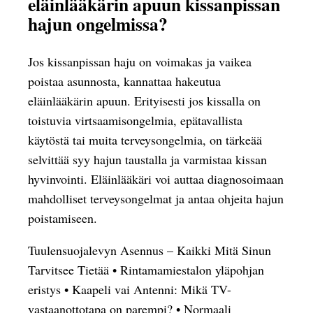
eläinlääkärin apuun kissanpissan
hajun ongelmissa?
Jos kissanpissan haju on voimakas ja vaikea
poistaa asunnosta, kannattaa hakeutua
eläinlääkärin apuun. Erityisesti jos kissalla on
toistuvia virtsaamisongelmia, epätavallista
käytöstä tai muita terveysongelmia, on tärkeää
selvittää syy hajun taustalla ja varmistaa kissan
hyvinvointi. Eläinlääkäri voi auttaa diagnosoimaan
mahdolliset terveysongelmat ja antaa ohjeita hajun
poistamiseen.
Tuulensuojalevyn Asennus – Kaikki Mitä Sinun
Tarvitsee Tietää
•
Rintamamiestalon yläpohjan
eristys
•
Kaapeli vai Antenni: Mikä TV-
vastaanottotapa on parempi?
•
Normaali