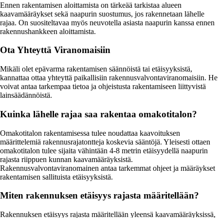
Ennen rakentamisen aloittamista on tärkeää tarkistaa alueen
kaavamääräykset sekä naapurin suostumus, jos rakennetaan lähelle
rajaa. On suositeltavaa myös neuvotella asiasta naapurin kanssa ennen
rakennushankkeen aloittamista.
Ota Yhteyttä Viranomaisiin
Mikäli olet epävarma rakentamisen säännöistä tai etäisyyksistä,
kannattaa ottaa yhteyttä paikallisiin rakennusvalvontaviranomaisiin. He
voivat antaa tarkempaa tietoa ja ohjeistusta rakentamiseen liittyvistä
lainsäädännöistä.
Kuinka lähelle rajaa saa rakentaa omakotitalon?
Omakotitalon rakentamisessa tulee noudattaa kaavoituksen
määrittelemiä rakennusrajatontteja koskevia sääntöjä. Yleisesti ottaen
omakotitalon tulee sijaita vähintään 4-8 metrin etäisyydellä naapurin
rajasta riippuen kunnan kaavamääräyksistä.
Rakennusvalvontaviranomainen antaa tarkemmat ohjeet ja määräykset
rakentamisen sallituista etäisyyksistä.
Miten rakennuksen etäisyys rajasta määritellään?
Rakennuksen etäisyys rajasta määritellään yleensä kaavamääräyksissä,