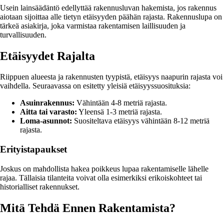
Usein lainsäädäntö edellyttää rakennusluvan hakemista, jos rakennus
aiotaan sijoittaa alle tietyn etäisyyden päähän rajasta. Rakennuslupa on
tärkeä asiakirja, joka varmistaa rakentamisen laillisuuden ja
turvallisuuden.
Etäisyydet Rajalta
Riippuen alueesta ja rakennusten tyypistä, etäisyys naapurin rajasta voi
vaihdella. Seuraavassa on esitetty yleisiä etäisyyssuosituksia:
Asuinrakennus:
Vähintään 4-8 metriä rajasta.
Aitta tai varasto:
Yleensä 1-3 metriä rajasta.
Loma-asunnot:
Suositeltava etäisyys vähintään 8-12 metriä
rajasta.
Erityistapaukset
Joskus on mahdollista hakea poikkeus lupaa rakentamiselle lähelle
rajaa. Tällaisia tilanteita voivat olla esimerkiksi erikoiskohteet tai
historialliset rakennukset.
Mitä Tehdä Ennen Rakentamista?