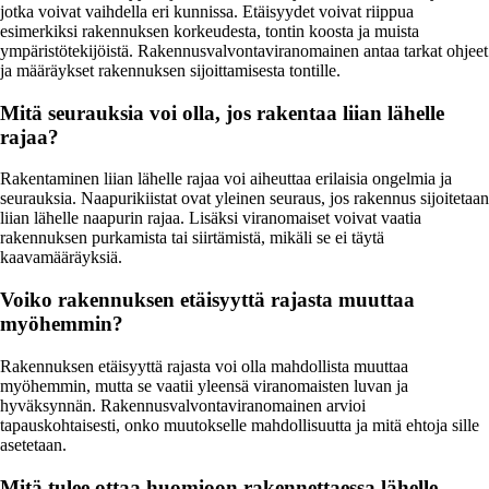
jotka voivat vaihdella eri kunnissa. Etäisyydet voivat riippua
esimerkiksi rakennuksen korkeudesta, tontin koosta ja muista
ympäristötekijöistä. Rakennusvalvontaviranomainen antaa tarkat ohjeet
ja määräykset rakennuksen sijoittamisesta tontille.
Mitä seurauksia voi olla, jos rakentaa liian lähelle
rajaa?
Rakentaminen liian lähelle rajaa voi aiheuttaa erilaisia ongelmia ja
seurauksia. Naapurikiistat ovat yleinen seuraus, jos rakennus sijoitetaan
liian lähelle naapurin rajaa. Lisäksi viranomaiset voivat vaatia
rakennuksen purkamista tai siirtämistä, mikäli se ei täytä
kaavamääräyksiä.
Voiko rakennuksen etäisyyttä rajasta muuttaa
myöhemmin?
Rakennuksen etäisyyttä rajasta voi olla mahdollista muuttaa
myöhemmin, mutta se vaatii yleensä viranomaisten luvan ja
hyväksynnän. Rakennusvalvontaviranomainen arvioi
tapauskohtaisesti, onko muutokselle mahdollisuutta ja mitä ehtoja sille
asetetaan.
Mitä tulee ottaa huomioon rakennettaessa lähelle