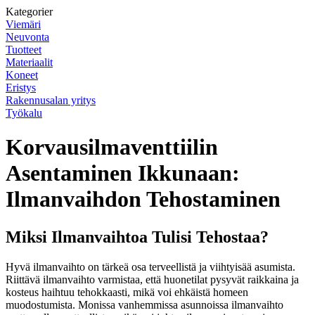
Kategorier
Viemäri
Neuvonta
Tuotteet
Materiaalit
Koneet
Eristys
Rakennusalan yritys
Työkalu
Korvausilmaventtiilin
Asentaminen Ikkunaan:
Ilmanvaihdon Tehostaminen
Miksi Ilmanvaihtoa Tulisi Tehostaa?
Hyvä ilmanvaihto on tärkeä osa terveellistä ja viihtyisää asumista.
Riittävä ilmanvaihto varmistaa, että huonetilat pysyvät raikkaina ja
kosteus haihtuu tehokkaasti, mikä voi ehkäistä homeen
muodostumista. Monissa vanhemmissa asunnoissa ilmanvaihto