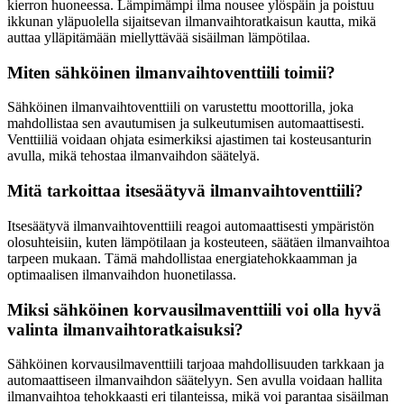
kierron huoneessa. Lämpimämpi ilma nousee ylöspäin ja poistuu
ikkunan yläpuolella sijaitsevan ilmanvaihtoratkaisun kautta, mikä
auttaa ylläpitämään miellyttävää sisäilman lämpötilaa.
Miten sähköinen ilmanvaihtoventtiili toimii?
Sähköinen ilmanvaihtoventtiili on varustettu moottorilla, joka
mahdollistaa sen avautumisen ja sulkeutumisen automaattisesti.
Venttiiliä voidaan ohjata esimerkiksi ajastimen tai kosteusanturin
avulla, mikä tehostaa ilmanvaihdon säätelyä.
Mitä tarkoittaa itsesäätyvä ilmanvaihtoventtiili?
Itsesäätyvä ilmanvaihtoventtiili reagoi automaattisesti ympäristön
olosuhteisiin, kuten lämpötilaan ja kosteuteen, säätäen ilmanvaihtoa
tarpeen mukaan. Tämä mahdollistaa energiatehokkaamman ja
optimaalisen ilmanvaihdon huonetilassa.
Miksi sähköinen korvausilmaventtiili voi olla hyvä
valinta ilmanvaihtoratkaisuksi?
Sähköinen korvausilmaventtiili tarjoaa mahdollisuuden tarkkaan ja
automaattiseen ilmanvaihdon säätelyyn. Sen avulla voidaan hallita
ilmanvaihtoa tehokkaasti eri tilanteissa, mikä voi parantaa sisäilman