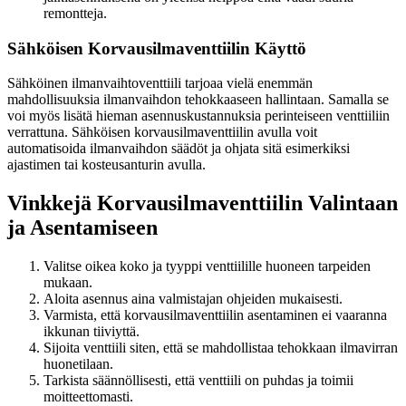
remontteja.
Sähköisen Korvausilmaventtiilin Käyttö
Sähköinen ilmanvaihtoventtiili tarjoaa vielä enemmän
mahdollisuuksia ilmanvaihdon tehokkaaseen hallintaan. Samalla se
voi myös lisätä hieman asennuskustannuksia perinteiseen venttiiliin
verrattuna. Sähköisen korvausilmaventtiilin avulla voit
automatisoida ilmanvaihdon säädöt ja ohjata sitä esimerkiksi
ajastimen tai kosteusanturin avulla.
Vinkkejä Korvausilmaventtiilin Valintaan
ja Asentamiseen
Valitse oikea koko ja tyyppi venttiilille huoneen tarpeiden
mukaan.
Aloita asennus aina valmistajan ohjeiden mukaisesti.
Varmista, että korvausilmaventtiilin asentaminen ei vaaranna
ikkunan tiiviyttä.
Sijoita venttiili siten, että se mahdollistaa tehokkaan ilmavirran
huonetilaan.
Tarkista säännöllisesti, että venttiili on puhdas ja toimii
moitteettomasti.