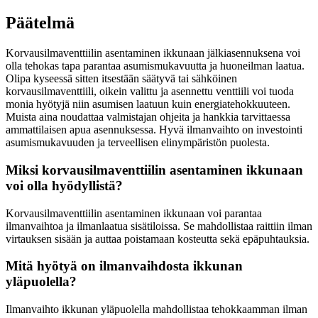
Päätelmä
Korvausilmaventtiilin asentaminen ikkunaan jälkiasennuksena voi
olla tehokas tapa parantaa asumismukavuutta ja huoneilman laatua.
Olipa kyseessä sitten itsestään säätyvä tai sähköinen
korvausilmaventtiili, oikein valittu ja asennettu venttiili voi tuoda
monia hyötyjä niin asumisen laatuun kuin energiatehokkuuteen.
Muista aina noudattaa valmistajan ohjeita ja hankkia tarvittaessa
ammattilaisen apua asennuksessa. Hyvä ilmanvaihto on investointi
asumismukavuuden ja terveellisen elinympäristön puolesta.
Miksi korvausilmaventtiilin asentaminen ikkunaan
voi olla hyödyllistä?
Korvausilmaventtiilin asentaminen ikkunaan voi parantaa
ilmanvaihtoa ja ilmanlaatua sisätiloissa. Se mahdollistaa raittiin ilman
virtauksen sisään ja auttaa poistamaan kosteutta sekä epäpuhtauksia.
Mitä hyötyä on ilmanvaihdosta ikkunan
yläpuolella?
Ilmanvaihto ikkunan yläpuolella mahdollistaa tehokkaamman ilman