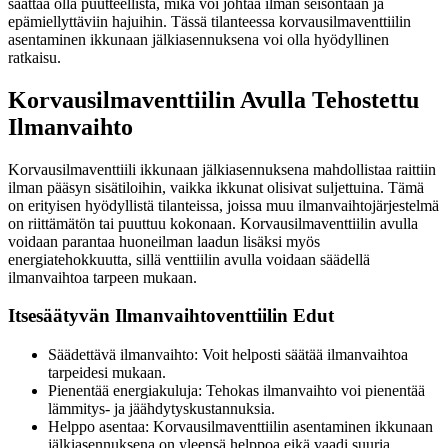
saattaa olla puutteellista, mikä voi johtaa ilman seisontaan ja
epämiellyttäviin hajuihin. Tässä tilanteessa korvausilmaventtiilin
asentaminen ikkunaan jälkiasennuksena voi olla hyödyllinen
ratkaisu.
Korvausilmaventtiilin Avulla Tehostettu
Ilmanvaihto
Korvausilmaventtiili ikkunaan jälkiasennuksena mahdollistaa raittiin
ilman pääsyn sisätiloihin, vaikka ikkunat olisivat suljettuina. Tämä
on erityisen hyödyllistä tilanteissa, joissa muu ilmanvaihtojärjestelmä
on riittämätön tai puuttuu kokonaan. Korvausilmaventtiilin avulla
voidaan parantaa huoneilman laadun lisäksi myös
energiatehokkuutta, sillä venttiilin avulla voidaan säädellä
ilmanvaihtoa tarpeen mukaan.
Itsesäätyvän Ilmanvaihtoventtiilin Edut
Säädettävä ilmanvaihto: Voit helposti säätää ilmanvaihtoa
tarpeidesi mukaan.
Pienentää energiakuluja: Tehokas ilmanvaihto voi pienentää
lämmitys- ja jäähdytyskustannuksia.
Helppo asentaa: Korvausilmaventtiilin asentaminen ikkunaan
jälkiasennuksena on yleensä helppoa eikä vaadi suuria