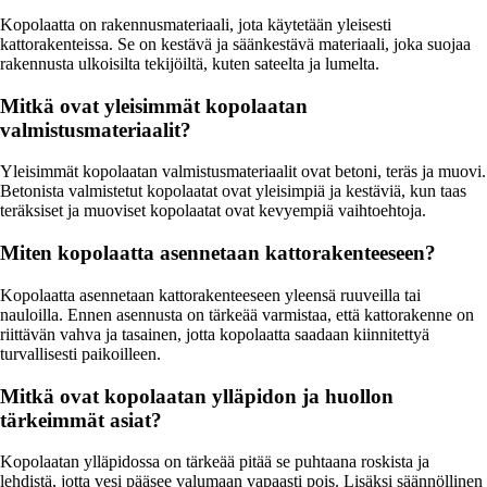
Kopolaatta on rakennusmateriaali, jota käytetään yleisesti
kattorakenteissa. Se on kestävä ja säänkestävä materiaali, joka suojaa
rakennusta ulkoisilta tekijöiltä, kuten sateelta ja lumelta.
Mitkä ovat yleisimmät kopolaatan
valmistusmateriaalit?
Yleisimmät kopolaatan valmistusmateriaalit ovat betoni, teräs ja muovi.
Betonista valmistetut kopolaatat ovat yleisimpiä ja kestäviä, kun taas
teräksiset ja muoviset kopolaatat ovat kevyempiä vaihtoehtoja.
Miten kopolaatta asennetaan kattorakenteeseen?
Kopolaatta asennetaan kattorakenteeseen yleensä ruuveilla tai
nauloilla. Ennen asennusta on tärkeää varmistaa, että kattorakenne on
riittävän vahva ja tasainen, jotta kopolaatta saadaan kiinnitettyä
turvallisesti paikoilleen.
Mitkä ovat kopolaatan ylläpidon ja huollon
tärkeimmät asiat?
Kopolaatan ylläpidossa on tärkeää pitää se puhtaana roskista ja
lehdistä, jotta vesi pääsee valumaan vapaasti pois. Lisäksi säännöllinen