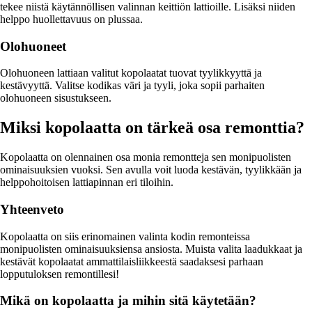
tekee niistä käytännöllisen valinnan keittiön lattioille. Lisäksi niiden
helppo huollettavuus on plussaa.
Olohuoneet
Olohuoneen lattiaan valitut kopolaatat tuovat tyylikkyyttä ja
kestävyyttä. Valitse kodikas väri ja tyyli, joka sopii parhaiten
olohuoneen sisustukseen.
Miksi kopolaatta on tärkeä osa remonttia?
Kopolaatta on olennainen osa monia remontteja sen monipuolisten
ominaisuuksien vuoksi. Sen avulla voit luoda kestävän, tyylikkään ja
helppohoitoisen lattiapinnan eri tiloihin.
Yhteenveto
Kopolaatta on siis erinomainen valinta kodin remonteissa
monipuolisten ominaisuuksiensa ansiosta. Muista valita laadukkaat ja
kestävät kopolaatat ammattilaisliikkeestä saadaksesi parhaan
lopputuloksen remontillesi!
Mikä on kopolaatta ja mihin sitä käytetään?