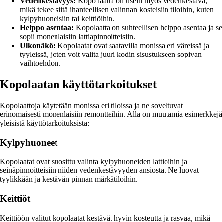
Vedenkestävyys:
Kopo laatta on usein myös vedenkestävä,
mikä tekee siitä ihanteellisen valinnan kosteisiin tiloihin, kuten
kylpyhuoneisiin tai keittiöihin.
Helppo asentaa:
Kopolaatta on suhteellisen helppo asentaa ja se
sopii monenlaisiin lattiapinnoitteisiin.
Ulkonäkö:
Kopolaatat ovat saatavilla monissa eri väreissä ja
tyyleissä, joten voit valita juuri kodin sisustukseen sopivan
vaihtoehdon.
Kopolaatan käyttötarkoitukset
Kopolaattoja käytetään monissa eri tiloissa ja ne soveltuvat
erinomaisesti monenlaisiin remontteihin. Alla on muutamia esimerkkejä
yleisistä käyttötarkoituksista:
Kylpyhuoneet
Kopolaatat ovat suosittu valinta kylpyhuoneiden lattioihin ja
seinäpinnoitteisiin niiden vedenkestävyyden ansiosta. Ne luovat
tyylikkään ja kestävän pinnan märkätiloihin.
Keittiöt
Keittiöön valitut kopolaatat kestävät hyvin kosteutta ja rasvaa, mikä