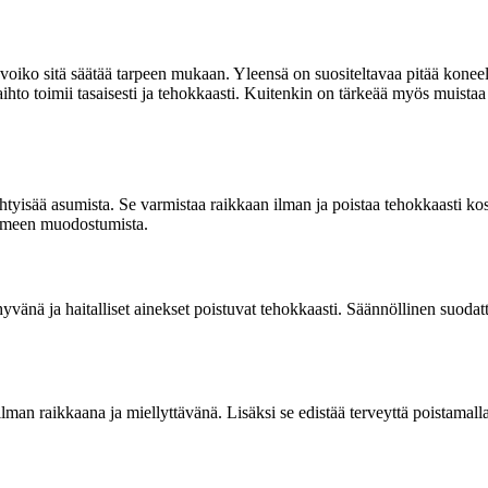
ai voiko sitä säätää tarpeen mukaan. Yleensä on suositeltavaa pitää kone
ihto toimii tasaisesti ja tehokkaasti. Kuitenkin on tärkeää myös muist
ihtyisää asumista. Se varmistaa raikkaan ilman ja poistaa tehokkaasti k
 homeen muodostumista.
änä ja haitalliset ainekset poistuvat tehokkaasti. Säännöllinen suodatti
n raikkaana ja miellyttävänä. Lisäksi se edistää terveyttä poistamalla e