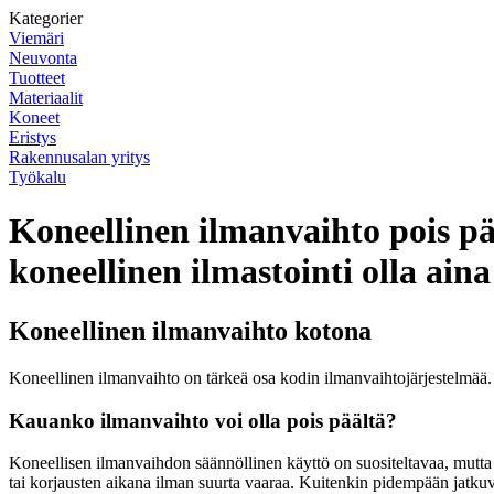
Kategorier
Viemäri
Neuvonta
Tuotteet
Materiaalit
Koneet
Eristys
Rakennusalan yritys
Työkalu
Koneellinen ilmanvaihto pois pä
koneellinen ilmastointi olla aina
Koneellinen ilmanvaihto kotona
Koneellinen ilmanvaihto on tärkeä osa kodin ilmanvaihtojärjestelmää. 
Kauanko ilmanvaihto voi olla pois päältä?
Koneellisen ilmanvaihdon säännöllinen käyttö on suositeltavaa, mutta 
tai korjausten aikana ilman suurta vaaraa. Kuitenkin pidempään jatku