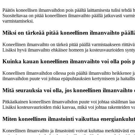
Päätös koneellisen ilmanvaihdon pois päältä laittamisesta tulisi tehdä 
Suositeltavaa on pitää koneellinen ilmanvaihto päällä jatkuvasti varm
varmistamiseksi.
Miksi on tärkeää pitää koneellinen ilmanvaihto pääll
Koneellinen ilmanvaihto on tärkeä pitää päällä varmistaakseen riittävä
Lisäksi hyvä ilmanvaihto ehkäisee homeen ja kosteusvaurioiden synty
Kuinka kauan koneellinen ilmanvaihto voi olla pois pä
Koneellisen ilmanvaihdon ollessa pois päältä ilmanvaihto heikkenee ja
ilmanvaihdon puute voi johtaa epäpuhtauksien kertymiseen ja haitallis
Mitä seurauksia voi olla, jos koneellinen ilmanvaihto
Pitkäaikainen koneellisen ilmanvaihdon puute voi johtaa sisäilman laa
Lisäksi kosteusvaurioiden riski kasvaa, mikä voi johtaa rakenteiden
Miten koneellinen ilmastointi vaikuttaa energiankulu
Koneellinen ilmanvaihto ja ilmastointi voivat kuluttaa merkittävästi en