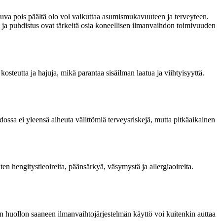
atkuva pois päältä olo voi vaikuttaa asumismukavuuteen ja terveyteen.
 ja puhdistus ovat tärkeitä osia koneellisen ilmanvaihdon toimivuuden
steutta ja hajuja, mikä parantaa sisäilman laatua ja viihtyisyyttä.
ssa ei yleensä aiheuta välittömiä terveysriskejä, mutta pitkäaikainen
 hengitystieoireita, päänsärkyä, väsymystä ja allergiaoireita.
sen huollon saaneen ilmanvaihtojärjestelmän käyttö voi kuitenkin auttaa