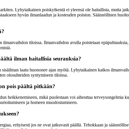
harkiten. Lyhytaikainen poiskytkentä ei yleensä ole haitallista, mutta j
istaakseen hyvän ilmanlaadun ja kosteuden poiston. Säännöllinen huolto
ä?
n ilmanvaihdon tiloissa. Ilmanvaihdon avulla poistetaan epäpuhtauksia, ko
mistä.
ältä ilman haitallisia seurauksia?
 sisäilman laatu huononee ajan myötä. Lyhytaikainen katkos ilmanvaihdo
ten olosuhteiden syntymiseen tiloissa.
 on pois päältä pitkään?
dun heikkenemiseen, mikä puolestaan voi aiheuttaa terveysongelmia kuten
 vaurioitumiseen ja homeen muodostumiseen.
tukseen?
ergiaa, erityisesti jos ne ovat jatkuvasti päällä. Tehokkaan ja säännölli