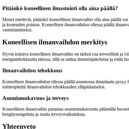
Pitäisikö koneellinen ilmastointi olla aina päällä?
Monet miettivät, pitäisikö koneellinen ilmanvaihto olla aina päällä v
ja kosteuden poiston. Koneellisen ilmanvaihdon ollessa päällä ilmanva
varmistamiseksi.
Koneellisen ilmanvaihdon merkitys
Hyvin toimiva koneellinen ilmanvaihto on tärkeä osa terveellistä ja vi
energiatehokkuutta talossa, sillä se auttaa lämmönjakelussa ja estää
Ilmanvaihdon tehokkuus
Koneellisen ilmanvaihdon ollessa päällä asunnossa ilmanlaatu pysyy hyv
toimenpiteitä ilmanvaihdon tehokkuuden ylläpitämiseksi.
Asumismukavuus ja terveys
Koneellinen ilmanvaihto parantaa asumismukavuutta pitämällä huoneilma
hengitysongelmia ja muita terveysvaikutuksia.
Yhteenveto