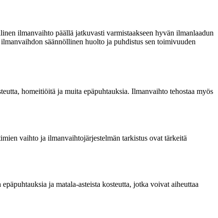
ellinen ilmanvaihto päällä jatkuvasti varmistaakseen hyvän ilmanlaadun
aa ilmanvaihdon säännöllinen huolto ja puhdistus sen toimivuuden
osteutta, homeitiöitä ja muita epäpuhtauksia. Ilmanvaihto tehostaa myös
mien vaihto ja ilmanvaihtojärjestelmän tarkistus ovat tärkeitä
päpuhtauksia ja matala-asteista kosteutta, jotka voivat aiheuttaa