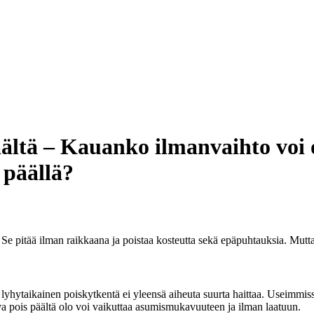
ältä – Kauanko ilmanvaihto voi o
 päällä?
Se pitää ilman raikkaana ja poistaa kosteutta sekä epäpuhtauksia. Mutta
lyhytaikainen poiskytkentä ei yleensä aiheuta suurta haittaa. Useimmiss
va pois päältä olo voi vaikuttaa asumismukavuuteen ja ilman laatuun.