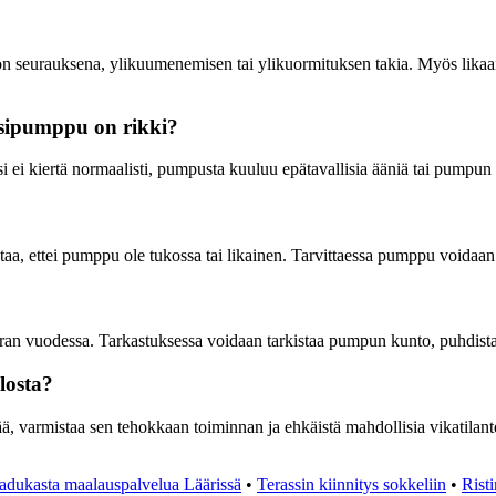
ön seurauksena, ylikuumenemisen tai ylikuormituksen takia. Myös lika
esipumppu on rikki?
i ei kiertä normaalisti, pumpusta kuuluu epätavallisia ääniä tai pumpun
?
a, ettei pumppu ole tukossa tai likainen. Tarvittaessa pumppu voidaan 
erran vuodessa. Tarkastuksessa voidaan tarkistaa pumpun kunto, puhdistaa
losta?
varmistaa sen tehokkaan toiminnan ja ehkäistä mahdollisia vikatilantei
adukasta maalauspalvelua Läärissä
•
Terassin kiinnitys sokkeliin
•
Rist