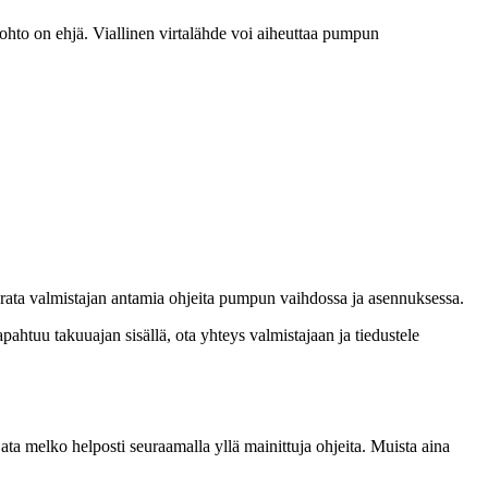
ajohto on ehjä. Viallinen virtalähde voi aiheuttaa pumpun
urata valmistajan antamia ohjeita pumpun vaihdossa ja asennuksessa.
htuu takuuajan sisällä, ota yhteys valmistajaan ja tiedustele
 melko helposti seuraamalla yllä mainittuja ohjeita. Muista aina