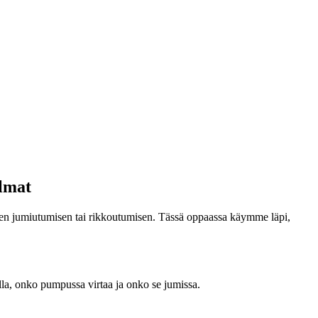
lmat
ten jumiutumisen tai rikkoutumisen. Tässä oppaassa käymme läpi,
lla, onko pumpussa virtaa ja onko se jumissa.