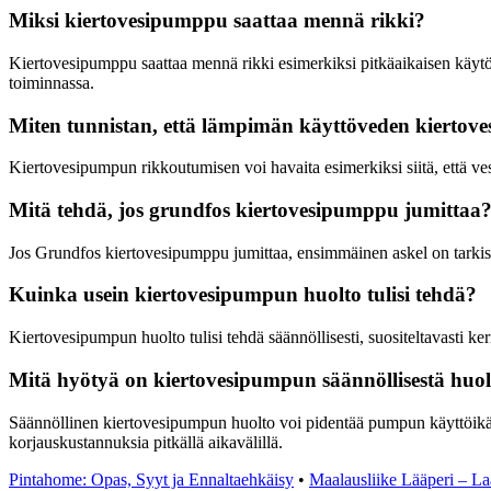
Miksi kiertovesipumppu saattaa mennä rikki?
Kiertovesipumppu saattaa mennä rikki esimerkiksi pitkäaikaisen käyt
toiminnassa.
Miten tunnistan, että lämpimän käyttöveden kiertov
Kiertovesipumpun rikkoutumisen voi havaita esimerkiksi siitä, että ves
Mitä tehdä, jos grundfos kiertovesipumppu jumittaa
Jos Grundfos kiertovesipumppu jumittaa, ensimmäinen askel on tarkista
Kuinka usein kiertovesipumpun huolto tulisi tehdä?
Kiertovesipumpun huolto tulisi tehdä säännöllisesti, suositeltavasti k
Mitä hyötyä on kiertovesipumpun säännöllisestä huol
Säännöllinen kiertovesipumpun huolto voi pidentää pumpun käyttöikää, 
korjauskustannuksia pitkällä aikavälillä.
Pintahome: Opas, Syyt ja Ennaltaehkäisy
•
Maalausliike Lääperi – La