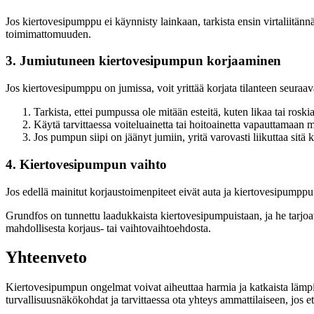
Jos kiertovesipumppu ei käynnisty lainkaan, tarkista ensin virtaliitänn
toimimattomuuden.
3. Jumiutuneen kiertovesipumpun korjaaminen
Jos kiertovesipumppu on jumissa, voit yrittää korjata tilanteen seuraava
Tarkista, ettei pumpussa ole mitään esteitä, kuten likaa tai rosk
Käytä tarvittaessa voiteluainetta tai hoitoainetta vapauttamaan 
Jos pumpun siipi on jäänyt jumiin, yritä varovasti liikuttaa sitä
4. Kiertovesipumpun vaihto
Jos edellä mainitut korjaustoimenpiteet eivät auta ja kiertovesipump
Grundfos on tunnettu laadukkaista kiertovesipumpuistaan, ja he tarjoa
mahdollisesta korjaus- tai vaihtovaihtoehdosta.
Yhteenveto
Kiertovesipumpun ongelmat voivat aiheuttaa harmia ja katkaista lämp
turvallisuusnäkökohdat ja tarvittaessa ota yhteys ammattilaiseen, jos e