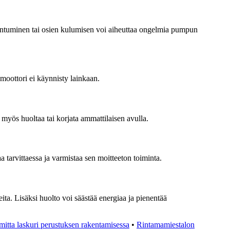
antuminen tai osien kulumisen voi aiheuttaa ongelmia pumpun
 moottori ei käynnisty lainkaan.
myös huoltaa tai korjata ammattilaisen avulla.
 tarvittaessa ja varmistaa sen moitteeton toiminta.
ta. Lisäksi huolto voi säästää energiaa ja pienentää
imitta laskuri perustuksen rakentamisessa
•
Rintamamiestalon