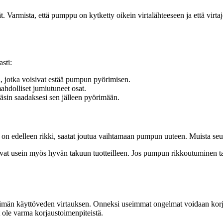
ät. Varmista, että pumppu on kytketty oikein virtalähteeseen ja että virt
sti:
ia, jotka voisivat estää pumpun pyörimisen.
mahdolliset jumiutuneet osat.
 käsin saadaksesi sen jälleen pyörimään.
pu on edelleen rikki, saatat joutua vaihtamaan pumpun uuteen. Muista se
vat usein myös hyvän takuun tuotteilleen. Jos pumpun rikkoutuminen tapa
imän käyttöveden virtauksen. Onneksi useimmat ongelmat voidaan korjata
t ole varma korjaustoimenpiteistä.