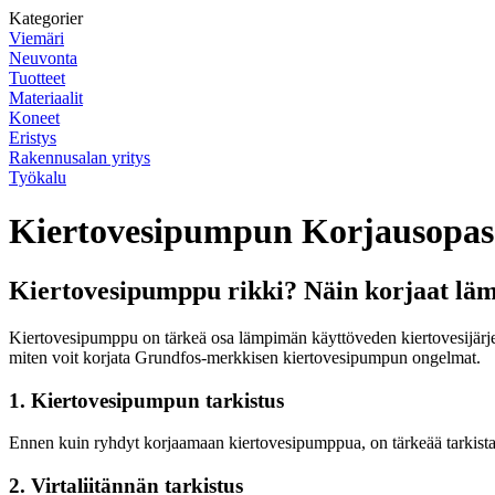
Kategorier
Viemäri
Neuvonta
Tuotteet
Materiaalit
Koneet
Eristys
Rakennusalan yritys
Työkalu
Kiertovesipumpun Korjausopas
Kiertovesipumppu rikki? Näin korjaat lä
Kiertovesipumppu on tärkeä osa lämpimän käyttöveden kiertovesijärj
miten voit korjata Grundfos-merkkisen kiertovesipumpun ongelmat.
1. Kiertovesipumpun tarkistus
Ennen kuin ryhdyt korjaamaan kiertovesipumppua, on tärkeää tarkistaa
2. Virtaliitännän tarkistus