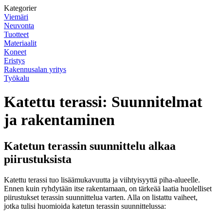
Kategorier
Viemäri
Neuvonta
Tuotteet
Materiaalit
Koneet
Eristys
Rakennusalan yritys
Työkalu
Katettu terassi: Suunnitelmat
ja rakentaminen
Katetun terassin suunnittelu alkaa
piirustuksista
Katettu terassi tuo lisäämukavuutta ja viihtyisyyttä piha-alueelle.
Ennen kuin ryhdytään itse rakentamaan, on tärkeää laatia huolelliset
piirustukset terassin suunnittelua varten. Alla on listattu vaiheet,
jotka tulisi huomioida katetun terassin suunnittelussa: