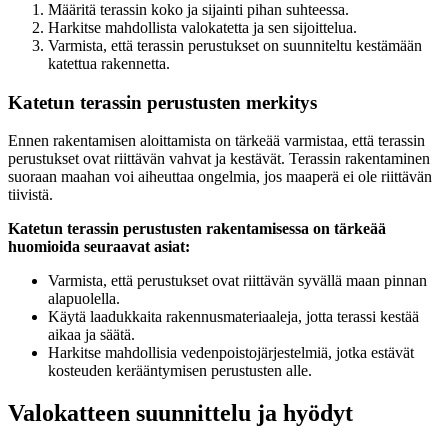
Määritä terassin koko ja sijainti pihan suhteessa.
Harkitse mahdollista valokatetta ja sen sijoittelua.
Varmista, että terassin perustukset on suunniteltu kestämään
katettua rakennetta.
Katetun terassin perustusten merkitys
Ennen rakentamisen aloittamista on tärkeää varmistaa, että terassin
perustukset ovat riittävän vahvat ja kestävät. Terassin rakentaminen
suoraan maahan voi aiheuttaa ongelmia, jos maaperä ei ole riittävän
tiivistä.
Katetun terassin perustusten rakentamisessa on tärkeää
huomioida seuraavat asiat:
Varmista, että perustukset ovat riittävän syvällä maan pinnan
alapuolella.
Käytä laadukkaita rakennusmateriaaleja, jotta terassi kestää
aikaa ja säätä.
Harkitse mahdollisia vedenpoistojärjestelmiä, jotka estävät
kosteuden kerääntymisen perustusten alle.
Valokatteen suunnittelu ja hyödyt