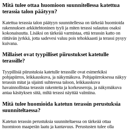
Mitä tulee ottaa huomioon suunnitellessa katettua
terassia talon päätyyn?
Katettua terassia talon päätyyn suunnitellessa on tärkeää huomioida
rakennuksen arkkitehtoninen tyyli ja miten terassi sulautuu osaksi
kokonaisuutta. Lisäksi on tärkeää varmistaa, että terassin katto on
riittävän jyrkkä, jotta sadevesi valuu pois tehokkaasti ja terassi pysyy
kuivana.
Millaiset ovat tyypilliset piirustukset katetulle
terassille?
Tyypillisiä piirustuksia katetulle terassille ovat esimerkiksi
pohjapiirros, leikkauskuva, ja näkymäkuva. Pohjapiirroksessa näkyy
terassin mitat ja sijainti suhteessa taloon, leikkauskuva
havainnollistaa terassin rakenteita ja korkeuseroja, ja näkymäkuva
antaa käsityksen siitä, miltä terassi näyttää valmiina.
Mitä tulee huomioida katetun terassin perustuksia
suunniteltaessa?
Katetun terassin perustuksia suunniteltaessa on tärkeää ottaa
huomioon maaperän laatu ja kantavuus. Perustusten tulee olla