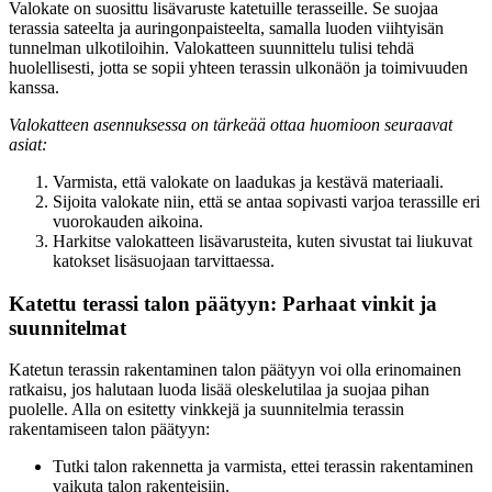
Valokate on suosittu lisävaruste katetuille terasseille. Se suojaa
terassia sateelta ja auringonpaisteelta, samalla luoden viihtyisän
tunnelman ulkotiloihin. Valokatteen suunnittelu tulisi tehdä
huolellisesti, jotta se sopii yhteen terassin ulkonäön ja toimivuuden
kanssa.
Valokatteen asennuksessa on tärkeää ottaa huomioon seuraavat
asiat:
Varmista, että valokate on laadukas ja kestävä materiaali.
Sijoita valokate niin, että se antaa sopivasti varjoa terassille eri
vuorokauden aikoina.
Harkitse valokatteen lisävarusteita, kuten sivustat tai liukuvat
katokset lisäsuojaan tarvittaessa.
Katettu terassi talon päätyyn: Parhaat vinkit ja
suunnitelmat
Katetun terassin rakentaminen talon päätyyn voi olla erinomainen
ratkaisu, jos halutaan luoda lisää oleskelutilaa ja suojaa pihan
puolelle. Alla on esitetty vinkkejä ja suunnitelmia terassin
rakentamiseen talon päätyyn:
Tutki talon rakennetta ja varmista, ettei terassin rakentaminen
vaikuta talon rakenteisiin.