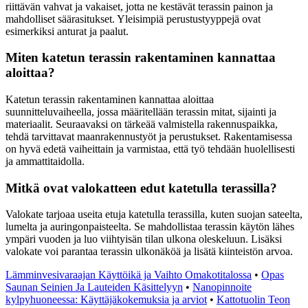
riittävän vahvat ja vakaiset, jotta ne kestävät terassin painon ja
mahdolliset säärasitukset. Yleisimpiä perustustyyppejä ovat
esimerkiksi anturat ja paalut.
Miten katetun terassin rakentaminen kannattaa
aloittaa?
Katetun terassin rakentaminen kannattaa aloittaa
suunnitteluvaiheella, jossa määritellään terassin mitat, sijainti ja
materiaalit. Seuraavaksi on tärkeää valmistella rakennuspaikka,
tehdä tarvittavat maanrakennustyöt ja perustukset. Rakentamisessa
on hyvä edetä vaiheittain ja varmistaa, että työ tehdään huolellisesti
ja ammattitaidolla.
Mitkä ovat valokatteen edut katetulla terassilla?
Valokate tarjoaa useita etuja katetulla terassilla, kuten suojan sateelta,
lumelta ja auringonpaisteelta. Se mahdollistaa terassin käytön lähes
ympäri vuoden ja luo viihtyisän tilan ulkona oleskeluun. Lisäksi
valokate voi parantaa terassin ulkonäköä ja lisätä kiinteistön arvoa.
Lämminvesivaraajan Käyttöikä ja Vaihto Omakotitalossa
•
Opas
Saunan Seinien Ja Lauteiden Käsittelyyn
•
Nanopinnoite
kylpyhuoneessa: Käyttäjäkokemuksia ja arviot
•
Kattotuolin Teon