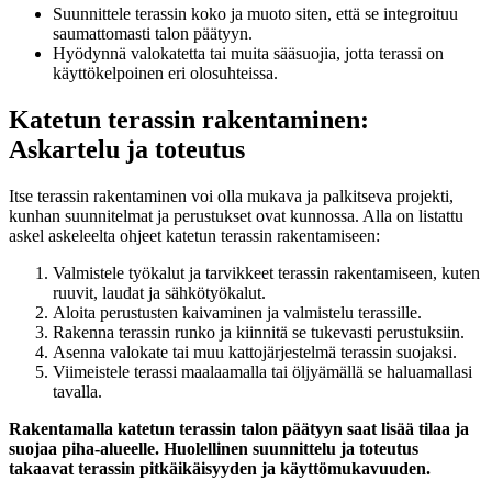
Suunnittele terassin koko ja muoto siten, että se integroituu
saumattomasti talon päätyyn.
Hyödynnä valokatetta tai muita sääsuojia, jotta terassi on
käyttökelpoinen eri olosuhteissa.
Katetun terassin rakentaminen:
Askartelu ja toteutus
Itse terassin rakentaminen voi olla mukava ja palkitseva projekti,
kunhan suunnitelmat ja perustukset ovat kunnossa. Alla on listattu
askel askeleelta ohjeet katetun terassin rakentamiseen:
Valmistele työkalut ja tarvikkeet terassin rakentamiseen, kuten
ruuvit, laudat ja sähkötyökalut.
Aloita perustusten kaivaminen ja valmistelu terassille.
Rakenna terassin runko ja kiinnitä se tukevasti perustuksiin.
Asenna valokate tai muu kattojärjestelmä terassin suojaksi.
Viimeistele terassi maalaamalla tai öljyämällä se haluamallasi
tavalla.
Rakentamalla katetun terassin talon päätyyn saat lisää tilaa ja
suojaa piha-alueelle. Huolellinen suunnittelu ja toteutus
takaavat terassin pitkäikäisyyden ja käyttömukavuuden.