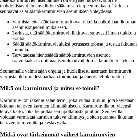
Säätökarmiruuvien asentaminen on erityisen tärkeää, sillä ne
mahdollistavat ilmanvaihdon säätämisen tarpeen mukaan. Tarkista
seuraavat asiat säätökarmiruuvien asennuksen yhteydessä:
Varmista, että säätökarmiruuvit ovat oikeilla paikoillaan ikkunan
asennusohjeiden mukaisesti.
Tarkista, että säätökarmiruuvit liikkuvat sujuvasti ilman tiukkoja
kohtia.
Säädä säätökarmiruuvit aluksi perusasentoonsa ja testaa ikkunan
toiminta.
Tarvittaessa hienosäädä säätökarmiruuvien asentoa
saavuttaaksesi optimaalisen ilmanvaihdon ja lämmöneristyksen.
Seuraamalla valmistajan ohjeita ja huolellisesti asentaen karmiruuvit
varmistat ikkunoidesi parhaan toiminnan ja energiatehokkuuden.
Mikä on karmiruuvi ja miten se toimii?
Karmiruuvi on rakennusalan termi, joka viittaa ruuviin, jota käytetään
ikkunan tai oven karmien kiinnittämiseen. Karmiruuvilla on yleensä
terävä kärki, joka helpottaa sen upottamista puuhun. Sen avulla
voidaan varmistaa karmien tukeva kiinnitys ja siten parantaa ikkunan
tai oven toimivuutta ja kestävyyttä.
Mitkä ovat tärkeimmät vaiheet karmiruuvien