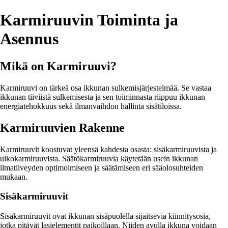
Karmiruuvin Toiminta ja
Asennus
Mikä on Karmiruuvi?
Karmiruuvi on tärkeä osa ikkunan sulkemisjärjestelmää. Se vastaa
ikkunan tiiviistä sulkemisesta ja sen toiminnasta riippuu ikkunan
energiatehokkuus sekä ilmanvaihdon hallinta sisätiloissa.
Karmiruuvien Rakenne
Karmiruuvit koostuvat yleensä kahdesta osasta: sisäkarmiruuvista ja
ulkokarmiruuvista. Säätökarmiruuvia käytetään usein ikkunan
ilmatiiveyden optimoimiseen ja säätämiseen eri sääolosuhteiden
mukaan.
Sisäkarmiruuvit
Sisäkarmiruuvit ovat ikkunan sisäpuolella sijaitsevia kiinnitysosia,
jotka pitävät lasielementit paikoillaan. Niiden avulla ikkuna voidaan