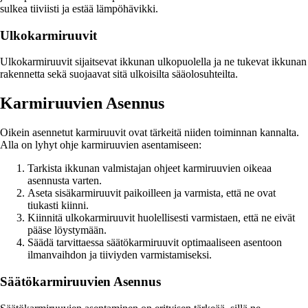
sulkea tiiviisti ja estää lämpöhävikki.
Ulkokarmiruuvit
Ulkokarmiruuvit sijaitsevat ikkunan ulkopuolella ja ne tukevat ikkunan
rakennetta sekä suojaavat sitä ulkoisilta sääolosuhteilta.
Karmiruuvien Asennus
Oikein asennetut karmiruuvit ovat tärkeitä niiden toiminnan kannalta.
Alla on lyhyt ohje karmiruuvien asentamiseen:
Tarkista ikkunan valmistajan ohjeet karmiruuvien oikeaa
asennusta varten.
Aseta sisäkarmiruuvit paikoilleen ja varmista, että ne ovat
tiukasti kiinni.
Kiinnitä ulkokarmiruuvit huolellisesti varmistaen, että ne eivät
pääse löystymään.
Säädä tarvittaessa säätökarmiruuvit optimaaliseen asentoon
ilmanvaihdon ja tiiviyden varmistamiseksi.
Säätökarmiruuvien Asennus