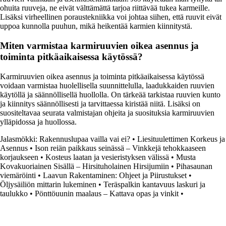
ohuita ruuveja, ne eivät välttämättä tarjoa riittävää tukea karmeille.
Lisäksi virheellinen poraustekniikka voi johtaa siihen, että ruuvit eivät
uppoa kunnolla puuhun, mikä heikentää karmien kiinnitystä.
Miten varmistaa karmiruuvien oikea asennus ja
toiminta pitkäaikaisessa käytössä?
Karmiruuvien oikea asennus ja toiminta pitkäaikaisessa käytössä
voidaan varmistaa huolellisella suunnittelulla, laadukkaiden ruuvien
käytöllä ja säännöllisellä huollolla. On tärkeää tarkistaa ruuvien kunto
ja kiinnitys säännöllisesti ja tarvittaessa kiristää niitä. Lisäksi on
suositeltavaa seurata valmistajan ohjeita ja suosituksia karmiruuvien
ylläpidossa ja huollossa.
Jalasmökki: Rakennuslupaa vailla vai ei?
•
Liesituulettimen Korkeus ja
Asennus
•
Ison reiän paikkaus seinässä – Vinkkejä tehokkaaseen
korjaukseen
•
Kosteus laatan ja vesieristyksen välissä
•
Musta
Kovakuoriainen Sisällä – Hirsituholainen Hirsijumiin
•
Pihasaunan
viemäröinti
•
Laavun Rakentaminen: Ohjeet ja Piirustukset
•
Öljysäiliön mittarin lukeminen
•
Teräspalkin kantavuus laskuri ja
taulukko
•
Pönttöuunin maalaus – Kattava opas ja vinkit
•