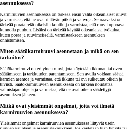
asennuksessa?
Karmiruuvien asennuksessa on tärkeää ensin valita oikeanlaiset ruuvit
ja varmistaa, että ne ovat riittävän pitkiä ja vahvoja. Seuraavaksi on
tärkeää porata reiät oikeisiin kohtiin ja varmistaa, että ruuvit uppoavat
kunnolla puuhun. Lisäksi on tärkeää käyttää oikeanlaista työkalua,
kuten poraa ja ruuvimeisseliä, varmistaakseen asennuksen
onnistumisen.
Miten säätökarmiruuvi asennetaan ja mikä on sen
tarkoitus?
Säätökarmiruuvi on erityinen ruuvi, jota käytetään ikkunan tai oven
säätämiseen ja tarkkuuden parantamiseen. Sen avulla voidaan säätää
karmien asentoa ja varmistaa, että ikkuna tai ovi sulkeutuu oikein ja
tiiviisti. Säätökarmiruuvien asennuksessa on tärkeää noudattaa
valmistajan ohjeita ja varmistaa, että ne ovat oikein säädettyjä
asennuksen jälkeen.
Mitkä ovat yleisimmät ongelmat, joita voi ilmetä
karmiruuvien asennuksessa?
Yleisimmät ongelmat karmiruuvien asennuksessa liittyvät usein
ruuvien valintaan ja asennustekniikkaan. Jos käytetään liian lyhyitä tai