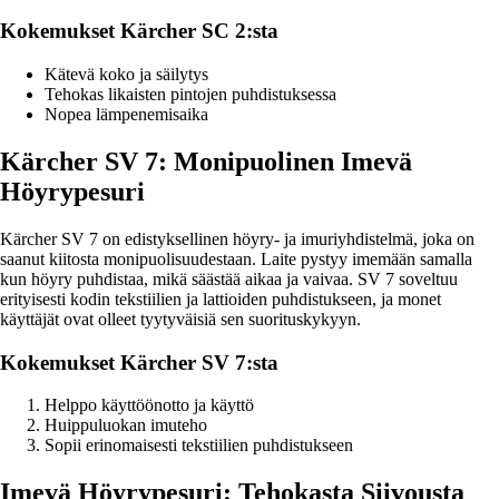
Kokemukset Kärcher SC 2:sta
Kätevä koko ja säilytys
Tehokas likaisten pintojen puhdistuksessa
Nopea lämpenemisaika
Kärcher SV 7: Monipuolinen Imevä
Höyrypesuri
Kärcher SV 7 on edistyksellinen höyry- ja imuriyhdistelmä, joka on
saanut kiitosta monipuolisuudestaan. Laite pystyy imemään samalla
kun höyry puhdistaa, mikä säästää aikaa ja vaivaa. SV 7 soveltuu
erityisesti kodin tekstiilien ja lattioiden puhdistukseen, ja monet
käyttäjät ovat olleet tyytyväisiä sen suorituskykyyn.
Kokemukset Kärcher SV 7:sta
Helppo käyttöönotto ja käyttö
Huippuluokan imuteho
Sopii erinomaisesti tekstiilien puhdistukseen
Imevä Höyrypesuri: Tehokasta Siivousta