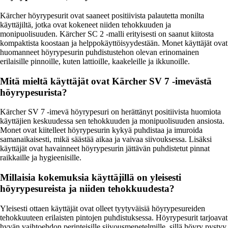
Kärcher höyrypesurit ovat saaneet positiivista palautetta monilta
käyttäjiltä, jotka ovat kokeneet niiden tehokkuuden ja
monipuolisuuden. Kärcher SC 2 -malli erityisesti on saanut kiitosta
kompaktista koostaan ja helppokäyttöisyydestään. Monet käyttäjät ovat
huomanneet höyrypesurin puhdistustehon olevan erinomainen
erilaisille pinnoille, kuten lattioille, kaakeleille ja ikkunoille.
Mitä mieltä käyttäjät ovat Kärcher SV 7 -imevästä
höyrypesurista?
Kärcher SV 7 -imevä höyrypesuri on herättänyt positiivista huomiota
käyttäjien keskuudessa sen tehokkuuden ja monipuolisuuden ansiosta.
Monet ovat kiitelleet höyrypesurin kykyä puhdistaa ja imuroida
samanaikaisesti, mikä säästää aikaa ja vaivaa siivouksessa. Lisäksi
käyttäjät ovat havainneet höyrypesurin jättävän puhdistetut pinnat
raikkaille ja hygieenisille.
Millaisia kokemuksia käyttäjillä on yleisesti
höyrypesureista ja niiden tehokkuudesta?
Yleisesti ottaen käyttäjät ovat olleet tyytyväisiä höyrypesureiden
tehokkuuteen erilaisten pintojen puhdistuksessa. Höyrypesurit tarjoavat
hyvän vaihtoehdon perinteisille siivousmenetelmille, sillä höyry pystyy