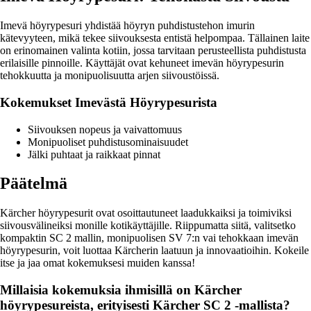
Imevä höyrypesuri yhdistää höyryn puhdistustehon imurin
kätevyyteen, mikä tekee siivouksesta entistä helpompaa. Tällainen laite
on erinomainen valinta kotiin, jossa tarvitaan perusteellista puhdistusta
erilaisille pinnoille. Käyttäjät ovat kehuneet imevän höyrypesurin
tehokkuutta ja monipuolisuutta arjen siivoustöissä.
Kokemukset Imevästä Höyrypesurista
Siivouksen nopeus ja vaivattomuus
Monipuoliset puhdistusominaisuudet
Jälki puhtaat ja raikkaat pinnat
Päätelmä
Kärcher höyrypesurit ovat osoittautuneet laadukkaiksi ja toimiviksi
siivousvälineiksi monille kotikäyttäjille. Riippumatta siitä, valitsetko
kompaktin SC 2 mallin, monipuolisen SV 7:n vai tehokkaan imevän
höyrypesurin, voit luottaa Kärcherin laatuun ja innovaatioihin. Kokeile
itse ja jaa omat kokemuksesi muiden kanssa!
Millaisia kokemuksia ihmisillä on Kärcher
höyrypesureista, erityisesti Kärcher SC 2 -mallista?