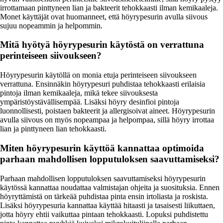
irrottamaan pinttyneen lian ja bakteerit tehokkaasti ilman kemikaaleja.
Monet käyttäjät ovat huomanneet, että höyrypesurin avulla siivous
sujuu nopeammin ja helpommin.
Mitä hyötyä höyrypesurin käytöstä on verrattuna
perinteiseen siivoukseen?
Höyrypesurin käytöllä on monia etuja perinteiseen siivoukseen
verrattuna. Ensinnäkin höyrypesuri puhdistaa tehokkaasti erilaisia
pintoja ilman kemikaaleja, mikä tekee siivouksesta
ympäristöystävällisempää. Lisäksi höyry desinfioi pintoja
luonnollisesti, poistaen bakteerit ja allergisoivat aineet. Höyrypesurin
avulla siivous on myös nopeampaa ja helpompaa, sillä höyry irrottaa
lian ja pinttyneen lian tehokkaasti.
Miten höyrypesurin käyttöä kannattaa optimoida
parhaan mahdollisen lopputuloksen saavuttamiseksi?
Parhaan mahdollisen lopputuloksen saavuttamiseksi höyrypesurin
käytössä kannattaa noudattaa valmistajan ohjeita ja suosituksia. Ennen
höyryttämistä on tärkeää puhdistaa pinta ensin irtoliasta ja roskista.
Lisäksi höyrypesuria kannattaa käyttää hitaasti ja tasaisesti liikuttaen,
jotta höyry ehtii vaikuttaa pintaan tehokkaasti. Lopuksi puhdistettu