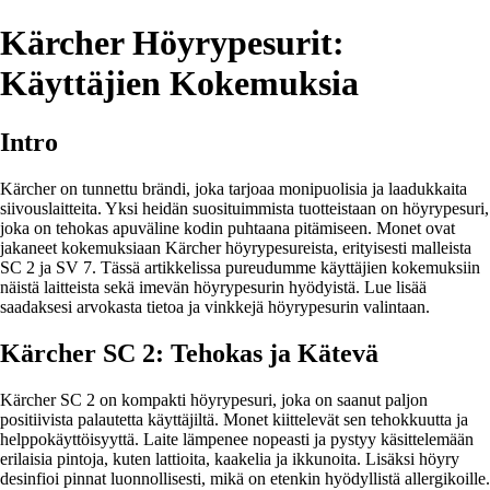
Kärcher Höyrypesurit:
Käyttäjien Kokemuksia
Intro
Kärcher on tunnettu brändi, joka tarjoaa monipuolisia ja laadukkaita
siivouslaitteita. Yksi heidän suosituimmista tuotteistaan on höyrypesuri,
joka on tehokas apuväline kodin puhtaana pitämiseen. Monet ovat
jakaneet kokemuksiaan Kärcher höyrypesureista, erityisesti malleista
SC 2 ja SV 7. Tässä artikkelissa pureudumme käyttäjien kokemuksiin
näistä laitteista sekä imevän höyrypesurin hyödyistä. Lue lisää
saadaksesi arvokasta tietoa ja vinkkejä höyrypesurin valintaan.
Kärcher SC 2: Tehokas ja Kätevä
Kärcher SC 2 on kompakti höyrypesuri, joka on saanut paljon
positiivista palautetta käyttäjiltä. Monet kiittelevät sen tehokkuutta ja
helppokäyttöisyyttä. Laite lämpenee nopeasti ja pystyy käsittelemään
erilaisia pintoja, kuten lattioita, kaakelia ja ikkunoita. Lisäksi höyry
desinfioi pinnat luonnollisesti, mikä on etenkin hyödyllistä allergikoille.