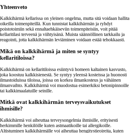
Yhteenveto
Kalkkihärmä kellarissa on yleinen ongelma, mutta sitä voidaan hallita
oikeilla toimenpiteillä. Kun tunnistat kalkkihärmän ja ryhdyt
poistotoimiin sekä ennaltaehkäiseviin toimenpiteisiin, voit pitää
kellaritilasi terveenä ja viihtyisänä. Muista säännöllinen tarkkailu ja
reagointi, jotta kalkkihärmän leviäminen voidaan estää tehokkaasti.
Mikä on kalkkihärmä ja miten se syntyy
kellaritiloissa?
Kalkkihärmä on kellaritiloissa esiintyvä homeen kaltainen kasvusto,
joka koostuu kalkkisienestä. Se syntyy yleensä kosteissa ja huonosti
ilmastoiduissa tiloissa, joissa on korkea ilmankosteus ja vähäinen
ilmanvaihto. Kalkkihärmä voi muodostua esimerkiksi betonipinnoille
tai kalkkimaalatuille seinille.
Mitkä ovat kalkkihärmän terveysvaikutukset
ihmisille?
Kalkkihärmä voi aiheuttaa terveysongelmia ihmisille, erityisesti
herkimmille henkilöille kuten astmaatikoille tai allergikoille.
Altistuminen kalkkihärmälle voi aiheuttaa hengitystieoireita, kuten