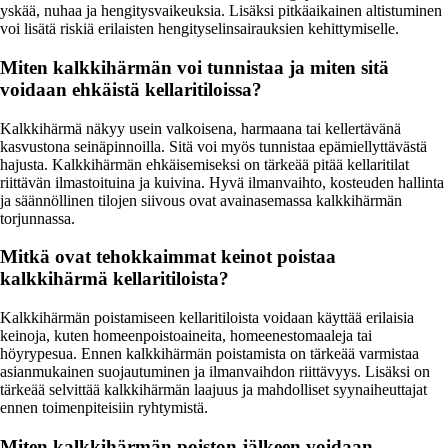
yskää, nuhaa ja hengitysvaikeuksia. Lisäksi pitkäaikainen altistuminen
voi lisätä riskiä erilaisten hengityselinsairauksien kehittymiselle.
Miten kalkkihärmän voi tunnistaa ja miten sitä
voidaan ehkäistä kellaritiloissa?
Kalkkihärmä näkyy usein valkoisena, harmaana tai kellertävänä
kasvustona seinäpinnoilla. Sitä voi myös tunnistaa epämiellyttävästä
hajusta. Kalkkihärmän ehkäisemiseksi on tärkeää pitää kellaritilat
riittävän ilmastoituina ja kuivina. Hyvä ilmanvaihto, kosteuden hallinta
ja säännöllinen tilojen siivous ovat avainasemassa kalkkihärmän
torjunnassa.
Mitkä ovat tehokkaimmat keinot poistaa
kalkkihärmä kellaritiloista?
Kalkkihärmän poistamiseen kellaritiloista voidaan käyttää erilaisia
keinoja, kuten homeenpoistoaineita, homeenestomaaleja tai
höyrypesua. Ennen kalkkihärmän poistamista on tärkeää varmistaa
asianmukainen suojautuminen ja ilmanvaihdon riittävyys. Lisäksi on
tärkeää selvittää kalkkihärmän laajuus ja mahdolliset syynaiheuttajat
ennen toimenpiteisiin ryhtymistä.
Miten kalkkihärmän poiston jälkeen voidaan