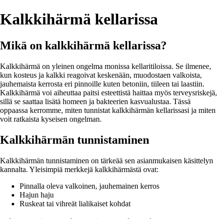
Kalkkihärmä kellarissa
Mikä on kalkkihärmä kellarissa?
Kalkkihärmä on yleinen ongelma monissa kellaritiloissa. Se ilmenee,
kun kosteus ja kalkki reagoivat keskenään, muodostaen valkoista,
jauhemaista kerrosta eri pinnoille kuten betoniin, tiileen tai laastiin.
Kalkkihärmä voi aiheuttaa paitsi esteettistä haittaa myös terveysriskejä,
sillä se saattaa lisätä homeen ja bakteerien kasvualustaa. Tässä
oppaassa kerromme, miten tunnistat kalkkihärmän kellarissasi ja miten
voit ratkaista kyseisen ongelman.
Kalkkihärmän tunnistaminen
Kalkkihärmän tunnistaminen on tärkeää sen asianmukaisen käsittelyn
kannalta. Yleisimpiä merkkejä kalkkihärmästä ovat:
Pinnalla oleva valkoinen, jauhemainen kerros
Hajun haju
Ruskeat tai vihreät lialikaiset kohdat