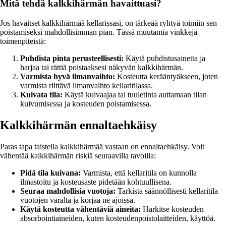
Mitä tehdä kalkkihärmän havaittuasi?
Jos havaitset kalkkihärmää kellarissasi, on tärkeää ryhtyä toimiin sen
poistamiseksi mahdollisimman pian. Tässä muutamia vinkkejä
toimenpiteistä:
Puhdista pinta perusteellisesti:
Käytä puhdistusainetta ja
harjaa tai rättiä poistaaksesi näkyvän kalkkihärmän.
Varmista hyvä ilmanvaihto:
Kosteutta kerääntyäkseen, joten
varmista riittävä ilmanvaihto kellaritilassa.
Kuivata tila:
Käytä kuivaajaa tai tuuletinta auttamaan tilan
kuivumisessa ja kosteuden poistamisessa.
Kalkkihärmän ennaltaehkäisy
Paras tapa taistella kalkkihärmää vastaan on ennaltaehkäisy. Voit
vähentää kalkkihärmän riskiä seuraavilla tavoilla:
Pidä tila kuivana:
Varmista, että kellaritila on kunnolla
ilmastoitu ja kosteusaste pidetään kohtuullisena.
Seuraa mahdollisia vuotoja:
Tarkista säännöllisesti kellaritila
vuotojen varalta ja korjaa ne ajoissa.
Käytä kosteutta vähentäviä aineita:
Harkitse kosteuden
absorbointiaineiden, kuten kosteudenpoistolaitteiden, käyttöä.