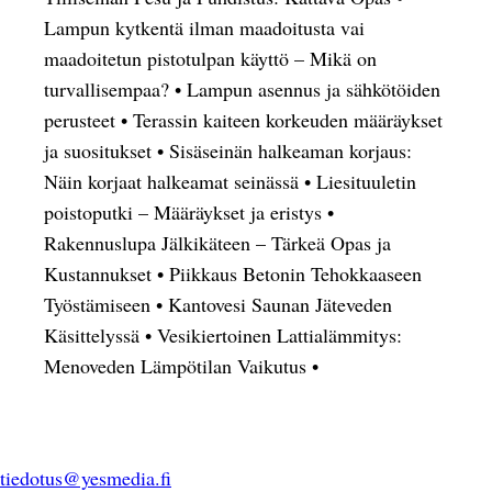
Lampun kytkentä ilman maadoitusta vai
maadoitetun pistotulpan käyttö – Mikä on
turvallisempaa?
•
Lampun asennus ja sähkötöiden
perusteet
•
Terassin kaiteen korkeuden määräykset
ja suositukset
•
Sisäseinän halkeaman korjaus:
Näin korjaat halkeamat seinässä
•
Liesituuletin
poistoputki – Määräykset ja eristys
•
Rakennuslupa Jälkikäteen – Tärkeä Opas ja
Kustannukset
•
Piikkaus Betonin Tehokkaaseen
Työstämiseen
•
Kantovesi Saunan Jäteveden
Käsittelyssä
•
Vesikiertoinen Lattialämmitys:
Menoveden Lämpötilan Vaikutus
•
tiedotus@yesmedia.fi