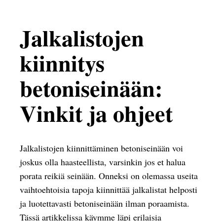
Jalkalistojen
kiinnitys
betoniseinään:
Vinkit ja ohjeet
Jalkalistojen kiinnittäminen betoniseinään voi
joskus olla haasteellista, varsinkin jos et halua
porata reikiä seinään. Onneksi on olemassa useita
vaihtoehtoisia tapoja kiinnittää jalkalistat helposti
ja luotettavasti betoniseinään ilman poraamista.
Tässä artikkelissa käymme läpi erilaisia