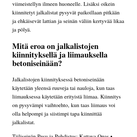
viimeistellyn ilmeen huoneelle. Lisäksi oikein
kiinnitetyt jalkalistat pysyvät paikoillaan pitkään
ja ehkäisevät lattian ja seinän väliin kertyvää likaa
ja pölyä.
Mitä eroa on jalkalistojen
kiinnityksellä ja liimauksella
betoniseinään?
Jalkalistojen kiinnityksessä betoniseinään
käytetään yleensä ruuveja tai nauloja, kun taas
liimauksessa käytetään erityistä liimaa. Kiinnitys
on pysyvämpi vaihtoehto, kun taas liimaus voi
olla helpompi ja siistimpi tapa kiinnittää
jalkalistat.
Tiiliseinän Pesu ja Puhdistus: Kattava Opas
•