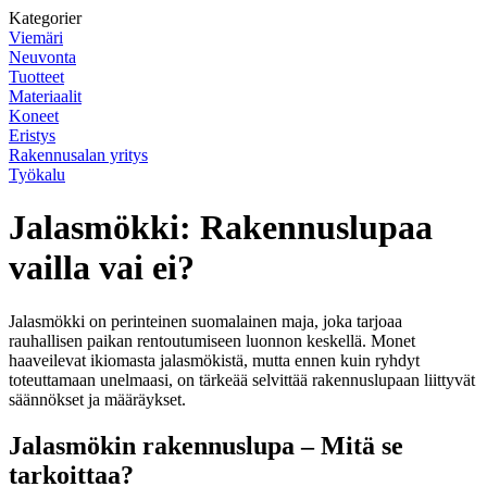
Kategorier
Viemäri
Neuvonta
Tuotteet
Materiaalit
Koneet
Eristys
Rakennusalan yritys
Työkalu
Jalasmökki: Rakennuslupaa
vailla vai ei?
Jalasmökki on perinteinen suomalainen maja, joka tarjoaa
rauhallisen paikan rentoutumiseen luonnon keskellä. Monet
haaveilevat ikiomasta jalasmökistä, mutta ennen kuin ryhdyt
toteuttamaan unelmaasi, on tärkeää selvittää rakennuslupaan liittyvät
säännökset ja määräykset.
Jalasmökin rakennuslupa – Mitä se
tarkoittaa?