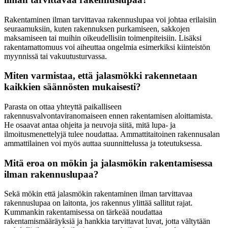
Rakentaminen ilman tarvittavaa rakennuslupaa voi johtaa erilaisiin
seuraamuksiin, kuten rakennuksen purkamiseen, sakkojen
maksamiseen tai muihin oikeudellisiin toimenpiteisiin. Lisäksi
rakentamattomuus voi aiheuttaa ongelmia esimerkiksi kiinteistön
myynnissä tai vakuutusturvassa.
Miten varmistaa, että jalasmökki rakennetaan
kaikkien säännösten mukaisesti?
Parasta on ottaa yhteyttä paikalliseen
rakennusvalvontaviranomaiseen ennen rakentamisen aloittamista.
He osaavat antaa ohjeita ja neuvoja siitä, mitä lupa- ja
ilmoitusmenettelyjä tulee noudattaa. Ammattitaitoinen rakennusalan
ammattilainen voi myös auttaa suunnittelussa ja toteutuksessa.
Mitä eroa on mökin ja jalasmökin rakentamisessa
ilman rakennuslupaa?
Sekä mökin että jalasmökin rakentaminen ilman tarvittavaa
rakennuslupaa on laitonta, jos rakennus ylittää sallitut rajat.
Kummankin rakentamisessa on tärkeää noudattaa
rakentamismääräyksiä ja hankkia tarvittavat luvat, jotta vältytään