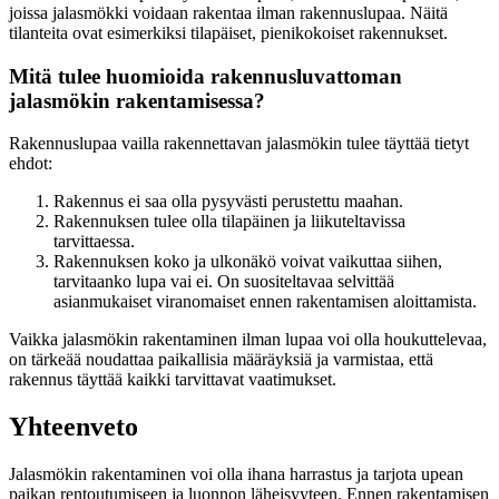
joissa jalasmökki voidaan rakentaa ilman rakennuslupaa. Näitä
tilanteita ovat esimerkiksi tilapäiset, pienikokoiset rakennukset.
Mitä tulee huomioida rakennusluvattoman
jalasmökin rakentamisessa?
Rakennuslupaa vailla rakennettavan jalasmökin tulee täyttää tietyt
ehdot:
Rakennus ei saa olla pysyvästi perustettu maahan.
Rakennuksen tulee olla tilapäinen ja liikuteltavissa
tarvittaessa.
Rakennuksen koko ja ulkonäkö voivat vaikuttaa siihen,
tarvitaanko lupa vai ei. On suositeltavaa selvittää
asianmukaiset viranomaiset ennen rakentamisen aloittamista.
Vaikka jalasmökin rakentaminen ilman lupaa voi olla houkuttelevaa,
on tärkeää noudattaa paikallisia määräyksiä ja varmistaa, että
rakennus täyttää kaikki tarvittavat vaatimukset.
Yhteenveto
Jalasmökin rakentaminen voi olla ihana harrastus ja tarjota upean
paikan rentoutumiseen ja luonnon läheisyyteen. Ennen rakentamisen