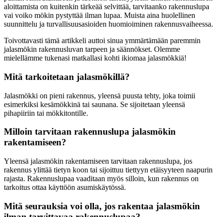
aloittamista on kuitenkin tärkeää selvittää, tarvitaanko rakennuslupa
vai voiko mökin pystyttää ilman lupaa. Muista aina huolellinen
suunnittelu ja turvallisuusasioiden huomioiminen rakennusvaiheessa.
Toivottavasti tämä artikkeli auttoi sinua ymmärtämään paremmin
jalasmökin rakennusluvan tarpeen ja säännökset. Olemme
mielellämme tukenasi matkallasi kohti ikiomaa jalasmökkiä!
Mitä tarkoitetaan jalasmökillä?
Jalasmökki on pieni rakennus, yleensä puusta tehty, joka toimii
esimerkiksi kesämökkinä tai saunana. Se sijoitetaan yleensä
pihapiiriin tai mökkitontille.
Milloin tarvitaan rakennuslupa jalasmökin
rakentamiseen?
Yleensä jalasmökin rakentamiseen tarvitaan rakennuslupa, jos
rakennus ylittää tietyn koon tai sijoittuu tiettyyn etäisyyteen naapurin
rajasta. Rakennuslupaa vaaditaan myös silloin, kun rakennus on
tarkoitus ottaa käyttöön asumiskäytössä.
Mitä seurauksia voi olla, jos rakentaa jalasmökin
ilman tarvittavaa rakennuslupaa?