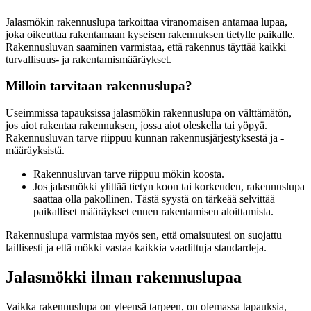
Jalasmökin rakennuslupa tarkoittaa viranomaisen antamaa lupaa,
joka oikeuttaa rakentamaan kyseisen rakennuksen tietylle paikalle.
Rakennusluvan saaminen varmistaa, että rakennus täyttää kaikki
turvallisuus- ja rakentamismääräykset.
Milloin tarvitaan rakennuslupa?
Useimmissa tapauksissa jalasmökin rakennuslupa on välttämätön,
jos aiot rakentaa rakennuksen, jossa aiot oleskella tai yöpyä.
Rakennusluvan tarve riippuu kunnan rakennusjärjestyksestä ja -
määräyksistä.
Rakennusluvan tarve riippuu mökin koosta.
Jos jalasmökki ylittää tietyn koon tai korkeuden, rakennuslupa
saattaa olla pakollinen. Tästä syystä on tärkeää selvittää
paikalliset määräykset ennen rakentamisen aloittamista.
Rakennuslupa varmistaa myös sen, että omaisuutesi on suojattu
laillisesti ja että mökki vastaa kaikkia vaadittuja standardeja.
Jalasmökki ilman rakennuslupaa
Vaikka rakennuslupa on yleensä tarpeen, on olemassa tapauksia,