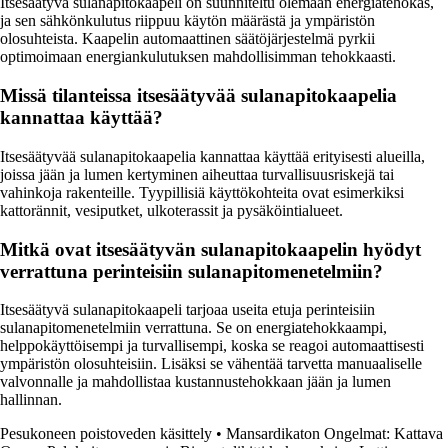
Itsesäätyvä sulanapitokaapeli on suunniteltu olemaan energiatehokas,
ja sen sähkönkulutus riippuu käytön määrästä ja ympäristön
olosuhteista. Kaapelin automaattinen säätöjärjestelmä pyrkii
optimoimaan energiankulutuksen mahdollisimman tehokkaasti.
Missä tilanteissa itsesäätyvää sulanapitokaapelia
kannattaa käyttää?
Itsesäätyvää sulanapitokaapelia kannattaa käyttää erityisesti alueilla,
joissa jään ja lumen kertyminen aiheuttaa turvallisuusriskejä tai
vahinkoja rakenteille. Tyypillisiä käyttökohteita ovat esimerkiksi
kattorännit, vesiputket, ulkoterassit ja pysäköintialueet.
Mitkä ovat itsesäätyvän sulanapitokaapelin hyödyt
verrattuna perinteisiin sulanapitomenetelmiin?
Itsesäätyvä sulanapitokaapeli tarjoaa useita etuja perinteisiin
sulanapitomenetelmiin verrattuna. Se on energiatehokkaampi,
helppokäyttöisempi ja turvallisempi, koska se reagoi automaattisesti
ympäristön olosuhteisiin. Lisäksi se vähentää tarvetta manuaaliselle
valvonnalle ja mahdollistaa kustannustehokkaan jään ja lumen
hallinnan.
Pesukoneen poistoveden käsittely
•
Mansardikaton Ongelmat: Kattava