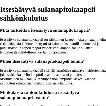
Itsesäätyvä sulanapitokaapeli
sähkönkulutus
Mitä tarkoittaa itsesäätyvä sulanapitokaapeli?
Itsesäätyvä sulanapitokaapeli on sähköinen kaapeli, joka on suunniteltu
estämään jään ja lumen kertymistä esimerkiksi katoilla, ränneissä ja
putkistoissa. Kaapeli reagoi ympäristön lämpötilaan ja sulattaa
tehokkaasti mahdollisen jää- tai lumipeitteen.
Miten itsesäätyvä sulanapitokaapeli toimii?
Itsesäätyvä sulanapitokaapeli sisältää lämpötilaa mittaavan järjestelmän,
joka säätää kaapelin lämpötilaa automaattisesti ympäristön
olosuhteiden mukaan. Kun ympäristön lämpötila laskee, kaapeli
aktivoituu sulattamaan mahdollista jäätä tai lunta.
Minkälaista sähkönkulutusta itsesäätyvä
sulanapitokaapeli vaatii?