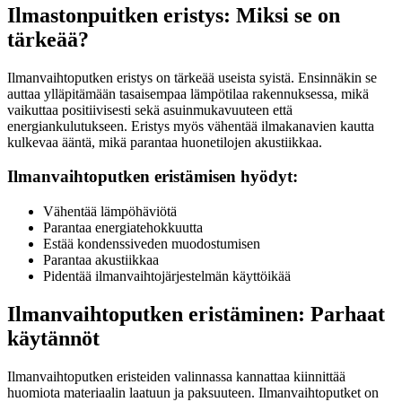
Ilmastonpuitken eristys: Miksi se on
tärkeää?
Ilmanvaihtoputken eristys on tärkeää useista syistä. Ensinnäkin se
auttaa ylläpitämään tasaisempaa lämpötilaa rakennuksessa, mikä
vaikuttaa positiivisesti sekä asuinmukavuuteen että
energiankulutukseen. Eristys myös vähentää ilmakanavien kautta
kulkevaa ääntä, mikä parantaa huonetilojen akustiikkaa.
Ilmanvaihtoputken eristämisen hyödyt:
Vähentää lämpöhäviötä
Parantaa energiatehokkuutta
Estää kondenssiveden muodostumisen
Parantaa akustiikkaa
Pidentää ilmanvaihtojärjestelmän käyttöikää
Ilmanvaihtoputken eristäminen: Parhaat
käytännöt
Ilmanvaihtoputken eristeiden valinnassa kannattaa kiinnittää
huomiota materiaalin laatuun ja paksuuteen. Ilmanvaihtoputket on