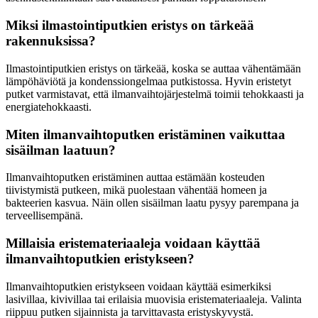
Miksi ilmastointiputkien eristys on tärkeää
rakennuksissa?
Ilmastointiputkien eristys on tärkeää, koska se auttaa vähentämään
lämpöhäviötä ja kondenssiongelmaa putkistossa. Hyvin eristetyt
putket varmistavat, että ilmanvaihtojärjestelmä toimii tehokkaasti ja
energiatehokkaasti.
Miten ilmanvaihtoputken eristäminen vaikuttaa
sisäilman laatuun?
Ilmanvaihtoputken eristäminen auttaa estämään kosteuden
tiivistymistä putkeen, mikä puolestaan vähentää homeen ja
bakteerien kasvua. Näin ollen sisäilman laatu pysyy parempana ja
terveellisempänä.
Millaisia eristemateriaaleja voidaan käyttää
ilmanvaihtoputkien eristykseen?
Ilmanvaihtoputkien eristykseen voidaan käyttää esimerkiksi
lasivillaa, kivivillaa tai erilaisia muovisia eristemateriaaleja. Valinta
riippuu putken sijainnista ja tarvittavasta eristyskyvystä.