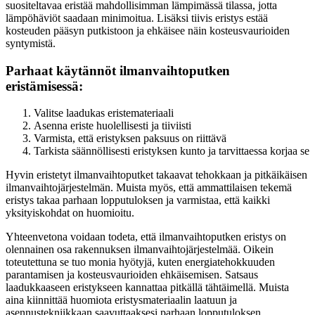
suositeltavaa eristää mahdollisimman lämpimässä tilassa, jotta
lämpöhäviöt saadaan minimoitua. Lisäksi tiivis eristys estää
kosteuden pääsyn putkistoon ja ehkäisee näin kosteusvaurioiden
syntymistä.
Parhaat käytännöt ilmanvaihtoputken
eristämisessä:
Valitse laadukas eristemateriaali
Asenna eriste huolellisesti ja tiiviisti
Varmista, että eristyksen paksuus on riittävä
Tarkista säännöllisesti eristyksen kunto ja tarvittaessa korjaa se
Hyvin eristetyt ilmanvaihtoputket takaavat tehokkaan ja pitkäikäisen
ilmanvaihtojärjestelmän. Muista myös, että ammattilaisen tekemä
eristys takaa parhaan lopputuloksen ja varmistaa, että kaikki
yksityiskohdat on huomioitu.
Yhteenvetona voidaan todeta, että ilmanvaihtoputken eristys on
olennainen osa rakennuksen ilmanvaihtojärjestelmää. Oikein
toteutettuna se tuo monia hyötyjä, kuten energiatehokkuuden
parantamisen ja kosteusvaurioiden ehkäisemisen. Satsaus
laadukkaaseen eristykseen kannattaa pitkällä tähtäimellä. Muista
aina kiinnittää huomiota eristysmateriaalin laatuun ja
asennustekniikkaan saavuttaaksesi parhaan lopputuloksen.