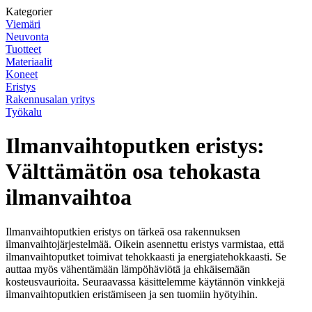
Kategorier
Viemäri
Neuvonta
Tuotteet
Materiaalit
Koneet
Eristys
Rakennusalan yritys
Työkalu
Ilmanvaihtoputken eristys:
Välttämätön osa tehokasta
ilmanvaihtoa
Ilmanvaihtoputkien eristys on tärkeä osa rakennuksen
ilmanvaihtojärjestelmää. Oikein asennettu eristys varmistaa, että
ilmanvaihtoputket toimivat tehokkaasti ja energiatehokkaasti. Se
auttaa myös vähentämään lämpöhäviötä ja ehkäisemään
kosteusvaurioita. Seuraavassa käsittelemme käytännön vinkkejä
ilmanvaihtoputkien eristämiseen ja sen tuomiin hyötyihin.