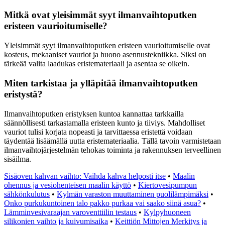
Mitkä ovat yleisimmät syyt ilmanvaihtoputken
eristeen vaurioitumiselle?
Yleisimmät syyt ilmanvaihtoputken eristeen vaurioitumiselle ovat
kosteus, mekaaniset vauriot ja huono asennustekniikka. Siksi on
tärkeää valita laadukas eristemateriaali ja asentaa se oikein.
Miten tarkistaa ja ylläpitää ilmanvaihtoputken
eristystä?
Ilmanvaihtoputken eristyksen kuntoa kannattaa tarkkailla
säännöllisesti tarkastamalla eristeen kunto ja tiiviys. Mahdolliset
vauriot tulisi korjata nopeasti ja tarvittaessa eristettä voidaan
täydentää lisäämällä uutta eristemateriaalia. Tällä tavoin varmistetaan
ilmanvaihtojärjestelmän tehokas toiminta ja rakennuksen terveellinen
sisäilma.
Sisäoven kahvan vaihto: Vaihda kahva helposti itse
•
Maalin
ohennus ja vesiohenteisen maalin käyttö
•
Kiertovesipumpun
sähkönkulutus
•
Kylmän varaston muuttaminen puolilämpimäksi
•
Onko purkukuntoinen talo pakko purkaa vai saako siinä asua?
•
Lämminvesivaraajan varoventtiilin testaus
•
Kylpyhuoneen
silikonien vaihto ja kuivumisaika
•
Keittiön Mittojen Merkitys ja