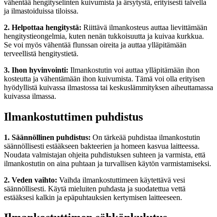
vähentää hengityselinten kuivumista ja ärsytystä, erityisesti talvella
ja ilmastoiduissa tiloissa.
2. Helpottaa hengitystä:
Riittävä ilmankosteus auttaa lievittämään
hengitystieongelmia, kuten nenän tukkoisuutta ja kuivaa kurkkua.
Se voi myös vähentää flunssan oireita ja auttaa ylläpitämään
terveellistä hengitystietä.
3. Ihon hyvinvointi:
Ilmankostutin voi auttaa ylläpitämään ihon
kosteutta ja vähentämään ihon kuivumista. Tämä voi olla erityisen
hyödyllistä kuivassa ilmastossa tai keskuslämmityksen aiheuttamassa
kuivassa ilmassa.
Ilmankostuttimen puhdistus
1. Säännöllinen puhdistus:
On tärkeää puhdistaa ilmankostutin
säännöllisesti estääkseen bakteerien ja homeen kasvua laitteessa.
Noudata valmistajan ohjeita puhdistuksen suhteen ja varmista, että
ilmankostutin on aina puhtaan ja turvallisen käytön varmistamiseksi.
2. Veden vaihto:
Vaihda ilmankostuttimeen käytettävä vesi
säännöllisesti. Käytä mieluiten puhdasta ja suodatettua vettä
estääksesi kalkin ja epäpuhtauksien kertymisen laitteeseen.