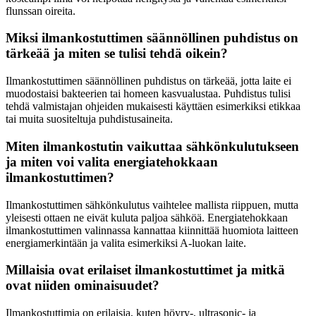
flunssan oireita.
Miksi ilmankostuttimen säännöllinen puhdistus on
tärkeää ja miten se tulisi tehdä oikein?
Ilmankostuttimen säännöllinen puhdistus on tärkeää, jotta laite ei
muodostaisi bakteerien tai homeen kasvualustaa. Puhdistus tulisi
tehdä valmistajan ohjeiden mukaisesti käyttäen esimerkiksi etikkaa
tai muita suositeltuja puhdistusaineita.
Miten ilmankostutin vaikuttaa sähkönkulutukseen
ja miten voi valita energiatehokkaan
ilmankostuttimen?
Ilmankostuttimen sähkönkulutus vaihtelee mallista riippuen, mutta
yleisesti ottaen ne eivät kuluta paljoa sähköä. Energiatehokkaan
ilmankostuttimen valinnassa kannattaa kiinnittää huomiota laitteen
energiamerkintään ja valita esimerkiksi A-luokan laite.
Millaisia ovat erilaiset ilmankostuttimet ja mitkä
ovat niiden ominaisuudet?
Ilmankostuttimia on erilaisia, kuten höyry-, ultrasonic- ja