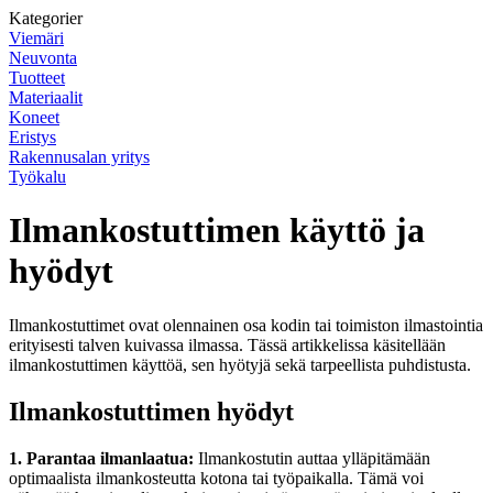
Kategorier
Viemäri
Neuvonta
Tuotteet
Materiaalit
Koneet
Eristys
Rakennusalan yritys
Työkalu
Ilmankostuttimen käyttö ja
hyödyt
Ilmankostuttimet ovat olennainen osa kodin tai toimiston ilmastointia
erityisesti talven kuivassa ilmassa. Tässä artikkelissa käsitellään
ilmankostuttimen käyttöä, sen hyötyjä sekä tarpeellista puhdistusta.
Ilmankostuttimen hyödyt
1. Parantaa ilmanlaatua:
Ilmankostutin auttaa ylläpitämään
optimaalista ilmankosteutta kotona tai työpaikalla. Tämä voi