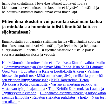
haihdutuskostuttimia. Höyrykostuttimet tuottavat höyryä
kiehuttamalla vettä, ultrasonic-kostuttimet käyttävät ultraääntä ja
haihdutuskostuttimet haihduttavat vettä ilman läpi.
Miten ilmankostutin voi parantaa sisäilman laatua
ja minkälaista huomiota tulisi kiinnittää laitteen
sijoittamiseen?
Ilmankostutin voi parantaa sisäilman laatua ylläpitämällä sopivaa
ilmankosteutta, mikä voi vähentää pölyn leviämistä ja helpottaa
allergiaoireita. Laitetta tulisi sijoittaa tasaiselle alustalle poissa
suorasta auringonvalosta ja vedosta.
Kaukolämmön lämmönvaihtimet – Tehokasta lämmönvaihtoa kotiin
•
Lämminvesivaraajan Ongelmat: Mitä Tehdä, Kun Se Ei Lämmitä
•
Qred Visa – Luotettava ja Kätevä Luottokortti Arkeen
•
Vanhan
hirsiseinän puhdistus
•
Mikä on karkauspäivä ja millaisia perinteitä
sen viettoon liittyy Suomessa?
•
KNX Järjestelmä: Tietoa
Älykkäästä Kotiautomaatiosta
•
Vastaavan mestarin palkkio vs.
vastaavan työnjohtajan hinta
•
Topi Keittiöt Kokemuksia: Laatua ja
Tyylikkyyttä Keittiöön
•
Huopakaton asennus talvella ja huopakaton
asennus lämpötila
•
Rapatun sisäkaton puhdistus ja hoito – Näin teet
sen oikein
•