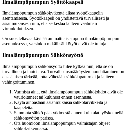
Ilmalämpöpumpun Syöttökaapeli
Ilmalämpöpumpun sähkökytkentä alkaa syöttökaapelin
asentamisesta. Syöttökaapeli on yhdistettävä turvallisesti ja
asianmukaisesti niin, että se kestää laitteen vaatiman
virrankulutuksen.
On suositeltavaa käyttää ammattilaista apuna ilmalämpöpumpun
asennuksessa, varsinkin mikäli sähkötyöt eivät ole tuttuja.
Ilmalämpöpumpun Sähkönsyöttö
Ilmalämpöpumpun sähkönsyöttö tulee kytkeä niin, että se on
turvallinen ja luotettava. Turvallisuusmääräysten noudattaminen on
ensisijaisen tärkeää, jotta vältetään sähkötapaturmat ja laitteen
vahingoittuminen.
Varmista aina, että ilmalämpöpumpun sähköjohdot eivät ole
vaurioituneet tai kuluneet ennen asennusta.
Käytä ainoastaan asianmukaisia sähkötarvikkeita ja -
kaapeleita.
Sammuta sähkö pääkytkimestä ennen kuin alat työskennellä
sähkönsyötön parissa.
Ota huomioon ilmalämpöpumpun valmistajan ohjeet
sähkökytkennässä.