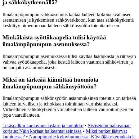
ja sähkökytkennällä?
Ilmalämpöpumpun sähköasennus kattaa laitteen kokonaisvaltaisen
asentamisen ja kytkemisen sähköverkkoon, kun taas sähkökytkentä
keskittyy nimenomaan laitteen sähkönsyötön toteuttamiseen.
Minkälaista syöttökaapelia tulisi käyttää
ilmalämpöpumpun asennuksessa?
Ilmalämpöpumpun asennuksessa tulisi käyttää laadukasta ja riittävän
vahvaa syöttökaapelia, joka kestää laitteen vaatiman sähkövirran ja
on suojattu asianmukaisesti.
Miksi on tärkeää kiinnittää huomiota
ilmalämpöpumpun sähkönsyöttöön?
Ilmalämpöpumpun sähkönsyötön asianmukainen toteutus on tärkeää
laitteen turvallisen ja tehokkaan toiminnan varmistamiseksi.
Virheellinen sähkökytkentä voi aiheuttaa laitteen vaurioitumisen tai
jopa vaaratilanteen.
Teräspalkin kantavuus laskuri ja taulukko
•
Sisäseinän halkeaman
korjaus: Näin korjaat halkeamat seinässä
•
Miksi putket jäätyvät
lauhtuessa?
•
Nanopinnoite kylpyhuoneessa: Käyttäjäkokemuksia ja