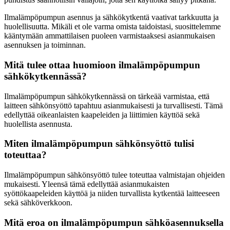
Ilmalämpöpumpun asennus ja sähkökytkentä vaativat tarkkuutta ja
huolellisuutta. Mikäli et ole varma omista taidoistasi, suosittelemme
kääntymään ammattilaisen puoleen varmistaaksesi asianmukaisen
asennuksen ja toiminnan.
Mitä tulee ottaa huomioon ilmalämpöpumpun
sähkökytkennässä?
Ilmalämpöpumpun sähkökytkennässä on tärkeää varmistaa, että
laitteen sähkönsyöttö tapahtuu asianmukaisesti ja turvallisesti. Tämä
edellyttää oikeanlaisten kaapeleiden ja liittimien käyttöä sekä
huolellista asennusta.
Miten ilmalämpöpumpun sähkönsyöttö tulisi
toteuttaa?
Ilmalämpöpumpun sähkönsyöttö tulee toteuttaa valmistajan ohjeiden
mukaisesti. Yleensä tämä edellyttää asianmukaisten
syöttökaapeleiden käyttöä ja niiden turvallista kytkentää laitteeseen
sekä sähköverkkoon.
Mitä eroa on ilmalämpöpumpun sähköasennuksella