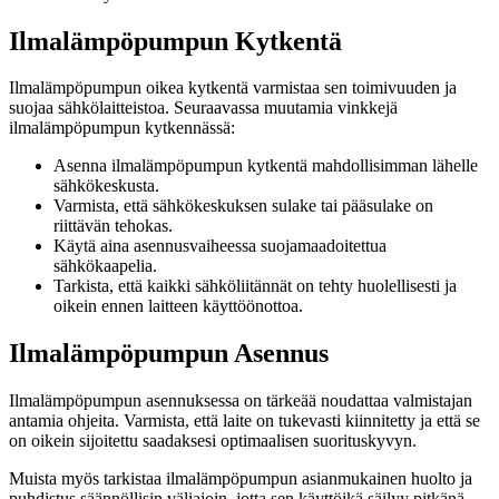
Ilmalämpöpumpun Kytkentä
Ilmalämpöpumpun oikea kytkentä varmistaa sen toimivuuden ja
suojaa sähkölaitteistoa. Seuraavassa muutamia vinkkejä
ilmalämpöpumpun kytkennässä:
Asenna ilmalämpöpumpun kytkentä mahdollisimman lähelle
sähkökeskusta.
Varmista, että sähkökeskuksen sulake tai pääsulake on
riittävän tehokas.
Käytä aina asennusvaiheessa suojamaadoitettua
sähkökaapelia.
Tarkista, että kaikki sähköliitännät on tehty huolellisesti ja
oikein ennen laitteen käyttöönottoa.
Ilmalämpöpumpun Asennus
Ilmalämpöpumpun asennuksessa on tärkeää noudattaa valmistajan
antamia ohjeita. Varmista, että laite on tukevasti kiinnitetty ja että se
on oikein sijoitettu saadaksesi optimaalisen suorituskyvyn.
Muista myös tarkistaa ilmalämpöpumpun asianmukainen huolto ja
puhdistus säännöllisin väliajoin, jotta sen käyttöikä säilyy pitkänä.