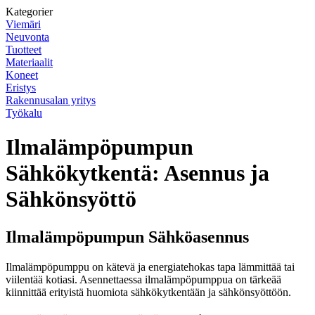
Kategorier
Viemäri
Neuvonta
Tuotteet
Materiaalit
Koneet
Eristys
Rakennusalan yritys
Työkalu
Ilmalämpöpumpun
Sähkökytkentä: Asennus ja
Sähkönsyöttö
Ilmalämpöpumpun Sähköasennus
Ilmalämpöpumppu on kätevä ja energiatehokas tapa lämmittää tai
viilentää kotiasi. Asennettaessa ilmalämpöpumppua on tärkeää
kiinnittää erityistä huomiota sähkökytkentään ja sähkönsyöttöön.