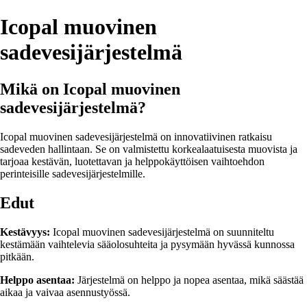
Icopal muovinen
sadevesijärjestelmä
Mikä on Icopal muovinen
sadevesijärjestelmä?
Icopal muovinen sadevesijärjestelmä on innovatiivinen ratkaisu
sadeveden hallintaan. Se on valmistettu korkealaatuisesta muovista ja
tarjoaa kestävän, luotettavan ja helppokäyttöisen vaihtoehdon
perinteisille sadevesijärjestelmille.
Edut
Kestävyys:
Icopal muovinen sadevesijärjestelmä on suunniteltu
kestämään vaihtelevia sääolosuhteita ja pysymään hyvässä kunnossa
pitkään.
Helppo asentaa:
Järjestelmä on helppo ja nopea asentaa, mikä säästää
aikaa ja vaivaa asennustyössä.