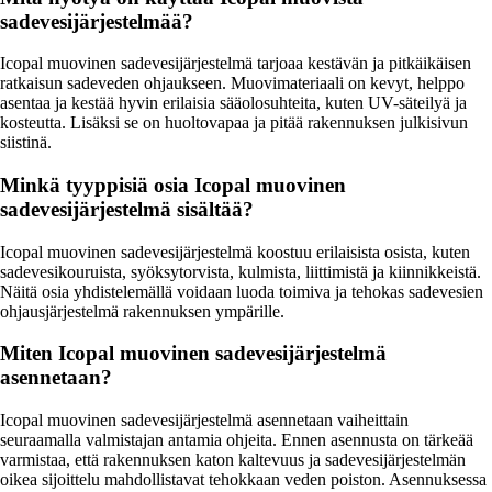
sadevesijärjestelmää?
Icopal muovinen sadevesijärjestelmä tarjoaa kestävän ja pitkäikäisen
ratkaisun sadeveden ohjaukseen. Muovimateriaali on kevyt, helppo
asentaa ja kestää hyvin erilaisia sääolosuhteita, kuten UV-säteilyä ja
kosteutta. Lisäksi se on huoltovapaa ja pitää rakennuksen julkisivun
siistinä.
Minkä tyyppisiä osia Icopal muovinen
sadevesijärjestelmä sisältää?
Icopal muovinen sadevesijärjestelmä koostuu erilaisista osista, kuten
sadevesikouruista, syöksytorvista, kulmista, liittimistä ja kiinnikkeistä.
Näitä osia yhdistelemällä voidaan luoda toimiva ja tehokas sadevesien
ohjausjärjestelmä rakennuksen ympärille.
Miten Icopal muovinen sadevesijärjestelmä
asennetaan?
Icopal muovinen sadevesijärjestelmä asennetaan vaiheittain
seuraamalla valmistajan antamia ohjeita. Ennen asennusta on tärkeää
varmistaa, että rakennuksen katon kaltevuus ja sadevesijärjestelmän
oikea sijoittelu mahdollistavat tehokkaan veden poiston. Asennuksessa