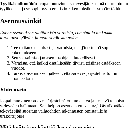
Tyylikäs ulkonäkö:
Icopal muovinen sadevesijärjestelmä on muotoiltu
tyylikkäästi ja se sopii hyvin erilaisiin rakennuksiin ja ympäristöihin.
Asennusvinkit
Ennen asennuksen aloittamista varmista, että sinulla on kaikki
tarvittavat työkalut ja materiaalit saatavilla.
Tee mittaukset tarkasti ja varmista, että järjestelmä sopii
rakennukseen.
Seuraa valmistajan asennusohjeita huolellisesti.
Varmista, että kaikki osat liitetään tiiviisti toisiinsa estääkseen
vuodot.
Tarkista asennuksen jälkeen, että sadevesijärjestelmä toimii
moitteettomasti.
Yhteenveto
Icopal muovinen sadevesijärjestelmä on luotettava ja kestävä ratkaisu
sadeveden hallintaan. Sen helppo asennettavuus ja tyylikäs ulkonäkö
tekevät siitä suositun vaihtoehdon rakennusten omistajille ja
urakoitsijoille.
Mitä hyötyä on käyttää Icopal muovista