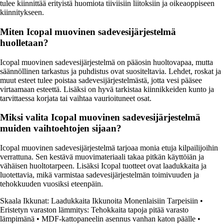
tulee kiinnittää erityistä huomiota tiiviisiin liitoksiin ja oikeaoppiseen
kiinnitykseen.
Miten Icopal muovinen sadevesijärjestelmä
huolletaan?
Icopal muovinen sadevesijärjestelmä on pääosin huoltovapaa, mutta
säännöllinen tarkastus ja puhdistus ovat suositeltavia. Lehdet, roskat ja
muut esteet tulee poistaa sadevesijärjestelmästä, jotta vesi pääsee
virtaamaan esteettä. Lisäksi on hyvä tarkistaa kiinnikkeiden kunto ja
tarvittaessa korjata tai vaihtaa vaurioituneet osat.
Miksi valita Icopal muovinen sadevesijärjestelmä
muiden vaihtoehtojen sijaan?
Icopal muovinen sadevesijärjestelmä tarjoaa monia etuja kilpailijoihin
verrattuna. Sen kestävä muovimateriaali takaa pitkän käyttöiän ja
vähäisen huoltotarpeen. Lisäksi Icopal tuotteet ovat laadukkaita ja
luotettavia, mikä varmistaa sadevesijärjestelmän toimivuuden ja
tehokkuuden vuosiksi eteenpäin.
Skaala Ikkunat: Laadukkaita Ikkunoita Monenlaisiin Tarpeisiin
•
Eristetyn varaston lämmitys: Tehokkaita tapoja pitää varasto
lämpimänä
•
MDF-kattopaneelin asennus vanhan katon päälle
•