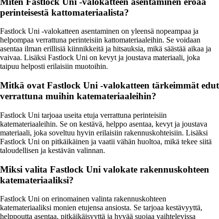
Miten Fastlock Uni -valokatteen asentaminen eroaa
perinteisestä kattomateriaalista?
Fastlock Uni -valokatteen asentaminen on yleensä nopeampaa ja
helpompaa verrattuna perinteisiin kattomateriaaleihin. Se voidaan
asentaa ilman erillisiä kiinnikkeitä ja hitsauksia, mikä säästää aikaa ja
vaivaa. Lisäksi Fastlock Uni on kevyt ja joustava materiaali, joka
taipuu helposti erilaisiin muotoihin.
Mitkä ovat Fastlock Uni -valokatteen tärkeimmät edut
verrattuna muihin katemateriaaleihin?
Fastlock Uni tarjoaa useita etuja verrattuna perinteisiin
katemateriaaleihin. Se on kestävä, helppo asentaa, kevyt ja joustava
materiaali, joka soveltuu hyvin erilaisiin rakennuskohteisiin. Lisäksi
Fastlock Uni on pitkäikäinen ja vaatii vähän huoltoa, mikä tekee siitä
taloudellisen ja kestävän valinnan.
Miksi valita Fastlock Uni valokate rakennuskohteen
katemateriaaliksi?
Fastlock Uni on erinomainen valinta rakennuskohteen
katemateriaaliksi monien etujensa ansiosta. Se tarjoaa kestävyyttä,
helppoutta asentaa, pitkäikäisyyttä ja hyvää suojaa vaihtelevissa