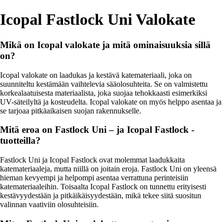
Icopal Fastlock Uni Valokate
Mikä on Icopal valokate ja mitä ominaisuuksia sillä
on?
Icopal valokate on laadukas ja kestävä katemateriaali, joka on
suunniteltu kestämään vaihtelevia sääolosuhteita. Se on valmistettu
korkealaatuisesta materiaalista, joka suojaa tehokkaasti esimerkiksi
UV-säteilyltä ja kosteudelta. Icopal valokate on myös helppo asentaa ja
se tarjoaa pitkäaikaisen suojan rakennukselle.
Mitä eroa on Fastlock Uni – ja Icopal Fastlock -
tuotteilla?
Fastlock Uni ja Icopal Fastlock ovat molemmat laadukkaita
katemateriaaleja, mutta niillä on joitain eroja. Fastlock Uni on yleensä
hieman kevyempi ja helpompi asentaa verrattuna perinteisiin
katemateriaaleihin. Toisaalta Icopal Fastlock on tunnettu erityisesti
kestävyydestään ja pitkäikäisyydestään, mikä tekee siitä suositun
valinnan vaativiin olosuhteisiin.