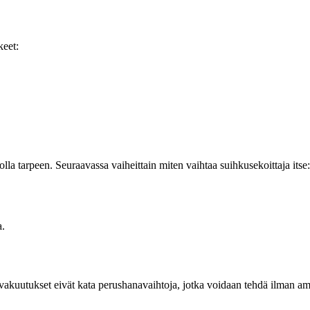
keet:
lla tarpeen. Seuraavassa vaiheittain miten vaihtaa suihkusekoittaja itse:
a.
vakuutukset eivät kata perushanavaihtoja, jotka voidaan tehdä ilman am