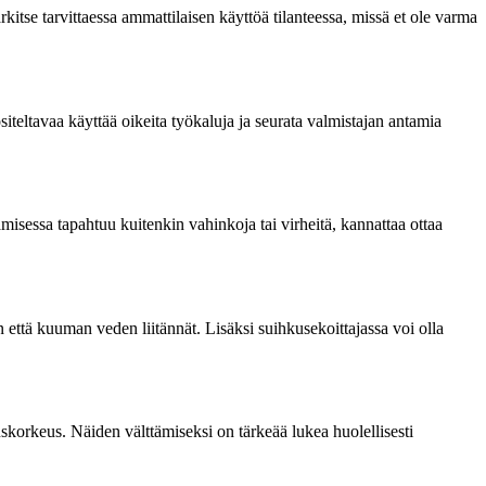
kitse tarvittaessa ammattilaisen käyttöä tilanteessa, missä et ole varma
siteltavaa käyttää oikeita työkaluja ja seurata valmistajan antamia
misessa tapahtuu kuitenkin vahinkoja tai virheitä, kannattaa ottaa
että kuuman veden liitännät. Lisäksi suihkusekoittajassa voi olla
uskorkeus. Näiden välttämiseksi on tärkeää lukea huolellisesti