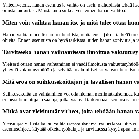
Yhteenvetona, hanan asennus ja vaihto on usein mahdollista tehdä itse, 
omista taidoistasi. Muista aina sulkea vesi ennen hanan vaihtoa!
Miten voin vaihtaa hanan itse ja mitä tulee ottaa h
Hanan vaihtaminen itse on mahdollista, mutta ensisijaisen tärkeää on su
ohjeita. Ennen asennusta on hyvä tarkistaa uuden hanan sopivuus ja tarv
Tarvitseeko hanan vaihtamisesta ilmoittaa vakuutusyh
Yleisesti ottaen hanan vaihtaminen ei vaadi ilmoitusta vakuutusyhtiöll
yhteyttä vakuutusyhtiöön ja selvittää mahdolliset korvausmahdollisuud
Mitä eroa on suihkusekoittajan ja tavallisen hanan va
Suihkusekoittajan vaihtaminen voi olla hieman monimutkaisempaa kuin 
erilaisia toimintoja ja säätöjä, jotka vaativat tarkempaa asennusosaamis
Mitkä ovat yleisimmät virheet, joita tehdään hanan vai
Yleisimpiä virheitä hanan vaihtamisessa itse ovat esimerkiksi liitosten
asennusohjeet, käyttää oikeita työkaluja ja tarvittaessa kysyä apua amma