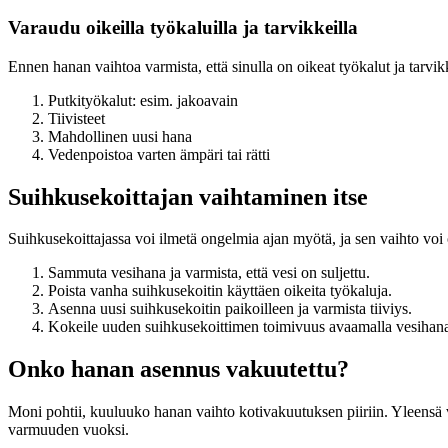
Varaudu oikeilla työkaluilla ja tarvikkeilla
Ennen hanan vaihtoa varmista, että sinulla on oikeat työkalut ja tarvik
Putkityökalut: esim. jakoavain
Tiivisteet
Mahdollinen uusi hana
Vedenpoistoa varten ämpäri tai rätti
Suihkusekoittajan vaihtaminen itse
Suihkusekoittajassa voi ilmetä ongelmia ajan myötä, ja sen vaihto voi o
Sammuta vesihana ja varmista, että vesi on suljettu.
Poista vanha suihkusekoitin käyttäen oikeita työkaluja.
Asenna uusi suihkusekoitin paikoilleen ja varmista tiiviys.
Kokeile uuden suihkusekoittimen toimivuus avaamalla vesihan
Onko hanan asennus vakuutettu?
Moni pohtii, kuuluuko hanan vaihto kotivakuutuksen piiriin. Yleensä 
varmuuden vuoksi.