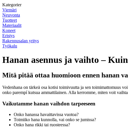
Kategorier
Viemäri
Neuvonta
Tuotteet
Materiaalit
Koneet
Eristys
Rakennusalan yritys
Työkalu
Hanan asennus ja vaihto – Kuinka
Mitä pitää ottaa huomioon ennen hanan va
Vedenhana on tärkeä osa kotisi toimivuutta ja sen toimimattomuus voi a
onko parempí kutsua ammattilainen. Alla kerromme, miten voit vaihtaa 
Vaikutamme hanan vaihdon tarpeeseen
Onko hanassa havaittavissa vuotoa?
Toimiiko hana kunnolla, vai onko se jumissa?
Onko hana rikki tai ruosteessa?