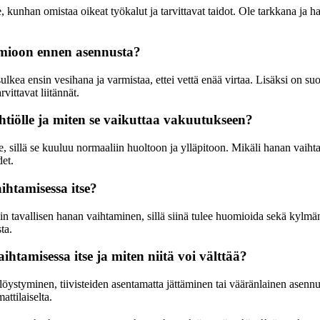
kunhan omistaa oikeat työkalut ja tarvittavat taidot. Ole tarkkana ja har
uomioon ennen asennusta?
lkea ensin vesihana ja varmistaa, ettei vettä enää virtaa. Lisäksi on suo
ittavat liitännät.
tiölle ja miten se vaikuttaa vakuutukseen?
e, sillä se kuuluu normaaliin huoltoon ja ylläpitoon. Mikäli hanan vaihta
et.
ihtamisessa itse?
tavallisen hanan vaihtaminen, sillä siinä tulee huomioida sekä kylmän 
ta.
htamisessa itse ja miten niitä voi välttää?
 löystyminen, tiivisteiden asentamatta jättäminen tai vääränlainen asenn
ttilaiselta.