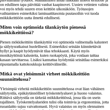
päivittämällä työtasot. Maalaaminen antaa raikkaan ilmeen keittiölle ja
on edullinen tapa päivittää vanhat kaapinovet. Uusien vetimien valinta
voi myös tehdä suuren eron keittiön ulkonäköön. Työtasojen
vaihtaminen esimerkiksi laminaattitasoista puutasoihin voi tuoda
mökkikeittiöön uutta ilmettä edullisesti.
Miten voin optimoida tilankäytön pienessä
mökkikeittiössä?
Pienen mökkikeittiön tilankäyttöä voi optimoida valitsemalla kalusteet
ja säilytysratkaisut huolellisesti. Esimerkiksi seinään kiinnitettävät
hyllyt ja kaapit hyödyntävät tilaa tehokkaasti. Käytä myös
monikäyttöisiä kalusteita, kuten ruokapöytä, joka voidaan taittaa
kasaan tarvittaessa. Lisäksi kannattaa hyödyntää seinätilaa esimerkiksi
ripustamalla kattokoukkuja keittiövälineille.
Mitkä ovat yleisimmät virheet mökkikeittiön
suunnittelussa?
Yleisimpiä virheitä mökkikeittiön suunnittelussa ovat liian vähäinen
säilytystila, epäkäytännölliset työskentelyalueet ja huono valaistus.
Riittävä säilytystila on tärkeää mökkikeittiössä, jossa tila on usein
rajallinen. Työskentelyalueiden tulisi olla toimivia ja ergonomisia, jotta
ruoanlaitto sujuu vaivattomasti. Hyvä valaistus on myös olennainen