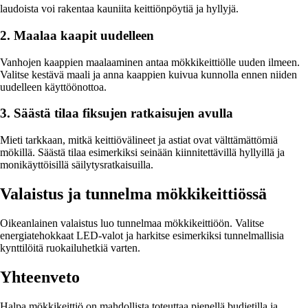
laudoista voi rakentaa kauniita keittiönpöytiä ja hyllyjä.
2. Maalaa kaapit uudelleen
Vanhojen kaappien maalaaminen antaa mökkikeittiölle uuden ilmeen.
Valitse kestävä maali ja anna kaappien kuivua kunnolla ennen niiden
uudelleen käyttöönottoa.
3. Säästä tilaa fiksujen ratkaisujen avulla
Mieti tarkkaan, mitkä keittiövälineet ja astiat ovat välttämättömiä
mökillä. Säästä tilaa esimerkiksi seinään kiinnitettävillä hyllyillä ja
monikäyttöisillä säilytysratkaisuilla.
Valaistus ja tunnelma mökkikeittiössä
Oikeanlainen valaistus luo tunnelmaa mökkikeittiöön. Valitse
energiatehokkaat LED-valot ja harkitse esimerkiksi tunnelmallisia
kynttilöitä ruokailuhetkiä varten.
Yhteenveto
Halpa mökkikeittiö on mahdollista toteuttaa pienellä budjetilla ja