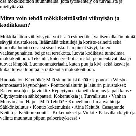
osa mökkikeittiön suunnittelua, jotta työskentely on turvallista ja
miellyttävää.
Miten voin tehdä mökkikeittiöstäni viihtyisän ja
kodikkaan?
Mökkikeittiön viihtyisyyttä voi lisätä esimerkiksi valitsemalla lämpimiä
sävyjä sisustukseen, lisäämällä tekstiilejä ja koriste-esineitä sekä
tuomalla luontoa osaksi sisustusta. Lämpimät sävyt, kuten
vaaleanpunainen, beige tai terrakotta, luovat kodikasta tunnelmaa
mökkikeittiöön. Tekstiilit, kuten verhot ja matot, pehmentävät tilaa ja
tuovat lämpöä. Luonnonmateriaalit, kuten puu ja kivi, sekä kasvit ja
kukat tuovat luontoa ja raikkautta mökkikeittiöön.
Huopakaton Käyttöikä: Mitä sinun tulisi tietää
•
Uponor ja Wirsbo
termostaatti käyttöohjeet
•
Ponttoonilaiturin ja laiturin piirustukset:
Rakennusohjeet ja vinkit
•
Repeytyneen tapetin korjaus ja paikkaus
•
Öljytäytteinen sähköpatteri: Kokemuksia ja Turvallisuus
•
Vanhan
Muovimaton Haju – Mitä Tehdä?
•
Koneellinen Ilmanvaihto ja
Sähkönkulutus
•
Kontio kokemuksia
•
Aina Keittiöt, Casagrande
Keittiö ja Keittiöremontti – Kokemukset ja Vinkit
•
Palovillan käyttö ja
valinta muuratun piipun paloeristyksessä
•