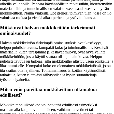
oikeilla valinnoilla. Panosta käytännöllisiin ratkaisuihin, kierrätettyihin
materiaaleihin ja tunnelmalliseen valaistukseen saadaksesi viihtyisän
mökkikeittiön. Näillä vinkeillä luot itsellesi toimivan tilan, jossa on ilo
valmistaa ruokaa ja viettää aikaa perheen ja ystävien kanssa.
Mitkä ovat halvan mökkikeittiön tärkeimmät
ominaisuudet?
Halvan mökkikeittiön tärkeimpiä ominaisuuksia ovat kestävyys,
helppo puhdistettavuus, kompakti koko ja toiminnallisuus. Kestävät
materiaalit, kuten teräspinnat ja kestävät muovit, ovat hyvä valinta
mökkikeittiöön, jossa käyttö saattaa olla ajoittain kovaa. Helppo
puhdistettavuus on tärkeää, sillä mökkikeittiö altistuu usein roiskeille ja
likaantumiselle. Kompakti koko on olennainen mökkikeittiössä, jossa
tila saattaa olla rajallinen. Toiminnallisuus tarkoittaa käytännöllisiä
ratkaisuja, kuten riittävästi säilytystilaa ja hyvin suunniteltuja
työskentelyalueita.
Miten voin päivittää mökkikeittiön ulkonäköä
edullisesti?
Mökkikeittiön ulkonäköä voi päivittää edullisesti esimerkiksi
maalaamalla kaapinovet uudelleen, vaihtamalla vetimet tai