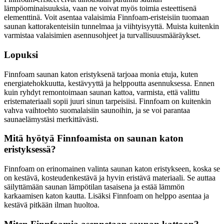
lämpöominaisuuksia, vaan ne voivat myös toimia esteettisenä
elementtinä. Voit asentaa valaisimia Finnfoam-eristeisiin tuomaan
saunan kattorakenteisiin tunnelmaa ja viihtyisyyttä. Muista kuitenkin
varmistaa valaisimien asennusohjeet ja turvallisuusmääräykset.
Lopuksi
Finnfoam saunan katon eristyksenä tarjoaa monia etuja, kuten
energiatehokkuutta, kestävyyttä ja helppoutta asennuksessa. Ennen
kuin ryhdyt remontoimaan saunan kattoa, varmista, että valittu
eristemateriaali sopii juuri sinun tarpeisiisi. Finnfoam on kuitenkin
vahva vaihtoehto suomalaisiin saunoihin, ja se voi parantaa
saunaelämystäsi merkittävästi.
Mitä hyötyä Finnfoamista on saunan katon
eristyksessä?
Finnfoam on erinomainen valinta saunan katon eristykseen, koska se
on kestävä, kosteudenkestävä ja hyvin eristävä materiaali. Se auttaa
säilyttämään saunan lämpötilan tasaisena ja estää lämmön
karkaamisen katon kautta. Lisäksi Finnfoam on helppo asentaa ja
kestävä pitkään ilman huoltoa.