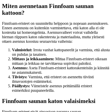
Miten asennetaan Finnfoam saunan
kattoon?
Finnfoam-eristeet on suunniteltu helppoon ja nopeaan asennukseen.
Ennen asennusta on kuitenkin varmistettava, että katon alla ei ole
kosteutta tai homeongelmia. Asennusvaiheet voivat vaihdella
hieman riippuen katon rakenteesta ja materiaalista, mutta yleisesti
ottaen asennus koostuu seuraavista vaiheista:
Valmistelut:
Irrota vanhat kattopaneelit ja varmista, että alusta
on puhdas ja tasainen.
Mittaus ja leikkaaminen:
Mittaa Finnfoam-eristeet oikeaan
mittaan ja leikkaa ne tarvittaessa sopiviksi paloiksi.
Asennus:
Aseta Finnfoam-eristeet kattorakenteisiin ja kiinnitä
ne asianmukaisesti.
Tiivistys:
Varmista, että eristeet on asennettu tiiviisti
ilmavuotojen estämiseksi.
Päällystys:
Viimeistele asennus peittämällä eristeet
esimerkiksi puupaneeleilla.
Finnfoam saunan katon valaisimeksi
Finnfoam-eristeet eivät ainoastaan paranna saunan