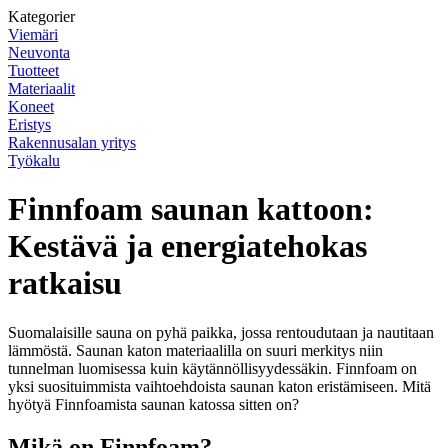
Kategorier
Viemäri
Neuvonta
Tuotteet
Materiaalit
Koneet
Eristys
Rakennusalan yritys
Työkalu
Finnfoam saunan kattoon:
Kestävä ja energiatehokas
ratkaisu
Suomalaisille sauna on pyhä paikka, jossa rentoudutaan ja nautitaan
lämmöstä. Saunan katon materiaalilla on suuri merkitys niin
tunnelman luomisessa kuin käytännöllisyydessäkin. Finnfoam on
yksi suosituimmista vaihtoehdoista saunan katon eristämiseen. Mitä
hyötyä Finnfoamista saunan katossa sitten on?
Mikä on Finnfoam?