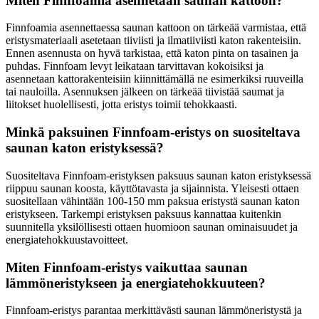
Miten Finnfoamia asennetaan saunan kattoon?
Finnfoamia asennettaessa saunan kattoon on tärkeää varmistaa, että
eristysmateriaali asetetaan tiiviisti ja ilmatiiviisti katon rakenteisiin.
Ennen asennusta on hyvä tarkistaa, että katon pinta on tasainen ja
puhdas. Finnfoam levyt leikataan tarvittavan kokoisiksi ja
asennetaan kattorakenteisiin kiinnittämällä ne esimerkiksi ruuveilla
tai nauloilla. Asennuksen jälkeen on tärkeää tiivistää saumat ja
liitokset huolellisesti, jotta eristys toimii tehokkaasti.
Minkä paksuinen Finnfoam-eristys on suositeltava
saunan katon eristyksessä?
Suositeltava Finnfoam-eristyksen paksuus saunan katon eristyksessä
riippuu saunan koosta, käyttötavasta ja sijainnista. Yleisesti ottaen
suositellaan vähintään 100-150 mm paksua eristystä saunan katon
eristykseen. Tarkempi eristyksen paksuus kannattaa kuitenkin
suunnitella yksilöllisesti ottaen huomioon saunan ominaisuudet ja
energiatehokkuustavoitteet.
Miten Finnfoam-eristys vaikuttaa saunan
lämmöneristykseen ja energiatehokkuuteen?
Finnfoam-eristys parantaa merkittävästi saunan lämmöneristystä ja