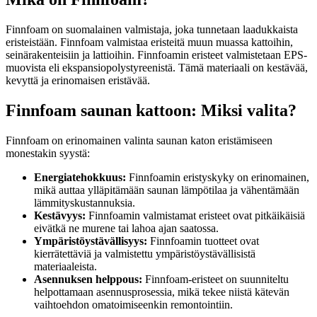
Finnfoam on suomalainen valmistaja, joka tunnetaan laadukkaista
eristeistään. Finnfoam valmistaa eristeitä muun muassa kattoihin,
seinärakenteisiin ja lattioihin. Finnfoamin eristeet valmistetaan EPS-
muovista eli ekspansio­polystyreenistä. Tämä materiaali on kestävää,
kevyttä ja erinomaisen eristävää.
Finnfoam saunan kattoon: Miksi valita?
Finnfoam on erinomainen valinta saunan katon eristämiseen
monestakin syystä:
Energiatehokkuus:
Finnfoamin eristyskyky on erinomainen,
mikä auttaa ylläpitämään saunan lämpötilaa ja vähentämään
lämmityskustannuksia.
Kestävyys:
Finnfoamin valmistamat eristeet ovat pitkäikäisiä
eivätkä ne murene tai lahoa ajan saatossa.
Ympäristöystävällisyys:
Finnfoamin tuotteet ovat
kierrätettäviä ja valmistettu ympäristöystävällisistä
materiaaleista.
Asennuksen helppous:
Finnfoam-eristeet on suunniteltu
helpottamaan asennusprosessia, mikä tekee niistä kätevän
vaihtoehdon omatoimiseenkin remontointiin.