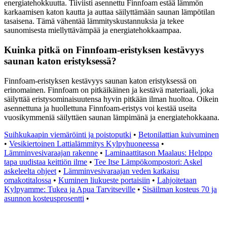
energiatehokkuutta. Tiiviisti asennettu Finnfoam estää lämmön
karkaamisen katon kautta ja auttaa säilyttämään saunan lämpötilan
tasaisena. Tämä vähentää lämmityskustannuksia ja tekee
saunomisesta miellyttävämpää ja energiatehokkaampaa.
Kuinka pitkä on Finnfoam-eristyksen kestävyys
saunan katon eristyksessä?
Finnfoam-eristyksen kestävyys saunan katon eristyksessä on
erinomainen. Finnfoam on pitkäikäinen ja kestävä materiaali, joka
säilyttää eristysominaisuutensa hyvin pitkään ilman huoltoa. Oikein
asennettuna ja huollettuna Finnfoam-eristys voi kestää useita
vuosikymmeniä säilyttäen saunan lämpimänä ja energiatehokkaana.
Suihkukaapin viemäröinti ja poistoputki
•
Betonilattian kuivuminen
•
Vesikiertoinen Lattialämmitys Kylpyhuoneessa
•
Lämminvesivaraajan rakenne
•
Laminaattitason Maalaus: Helppo
tapa uudistaa keittiön ilme
•
Tee Itse Lämpökompostori: Askel
askeleelta ohjeet
•
Lämminvesivaraajan veden katkaisu
omakotitalossa
•
Kuminen liukueste portaisiin
•
Lahjoitetaan
Kylpyamme: Tukea ja Apua Tarvitseville
•
Sisäilman kosteus 70 ja
asunnon kosteusprosentti
•