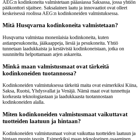
AEG:n kodinkoneita valmistetaan pääasiassa Saksassa, jossa yhtiön
pääkonttori sijaitsee. Saksalainen laatu ja innovaatiot ovat olleet
keskeisessä roolissa AEG:n kodinkoneiden valmistuksessa.
Mitä Husqvarna kodinkoneita valmistetaan?
Husqvarna valmistaa monenlaisia kodinkoneita, kuten
astianpesukoneita, jääkaappeja, liesiä ja pesukoneita. Yhtiö
tunnetaan laadukkaista ja kestävistä kodinkoneistaan, jotka on
suunniteltu helpottamaan arjen askareita.
Minkä maan valmistusmaat ovat tärkeitä
kodinkoneiden tuotannossa?
Kodinkoneiden valmistuksessa tärkeitä maita ovat esimerkiksi Kiina,
Saksa, Ruotsi, Yhdysvallat ja Venäjä. Nämä maat ovat tunnettuja
korkeasta teknologiastaan ja laadukkaasta tuotannostaan
kodinkoneiden alalla.
Miten kodinkoneiden valmistusmaat vaikuttavat
tuotteiden laatuun ja hintaan?
Kodinkoneiden valmistusmaat voivat vaikuttaa tuotteiden laatuun ja
hintaan monin tavoin. Esimerkiksi maan teknologinen osaaminen,