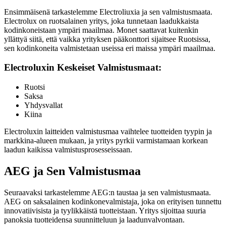
Ensimmäisenä tarkastelemme Electroliuxia ja sen valmistusmaata.
Electrolux on ruotsalainen yritys, joka tunnetaan laadukkaista
kodinkoneistaan ympäri maailmaa. Monet saattavat kuitenkin
yllättyä siitä, että vaikka yrityksen pääkonttori sijaitsee Ruotsissa,
sen kodinkoneita valmistetaan useissa eri maissa ympäri maailmaa.
Electroluxin Keskeiset Valmistusmaat:
Ruotsi
Saksa
Yhdysvallat
Kiina
Electroluxin laitteiden valmistusmaa vaihtelee tuotteiden tyypin ja
markkina-alueen mukaan, ja yritys pyrkii varmistamaan korkean
laadun kaikissa valmistusprosesseissaan.
AEG ja Sen Valmistusmaa
Seuraavaksi tarkastelemme AEG:n taustaa ja sen valmistusmaata.
AEG on saksalainen kodinkonevalmistaja, joka on erityisen tunnettu
innovatiivisista ja tyylikkäistä tuotteistaan. Yritys sijoittaa suuria
panoksia tuotteidensa suunnitteluun ja laadunvalvontaan.