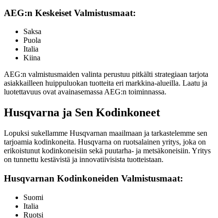
AEG:n Keskeiset Valmistusmaat:
Saksa
Puola
Italia
Kiina
AEG:n valmistusmaiden valinta perustuu pitkälti strategiaan tarjota
asiakkailleen huippuluokan tuotteita eri markkina-alueilla. Laatu ja
luotettavuus ovat avainasemassa AEG:n toiminnassa.
Husqvarna ja Sen Kodinkoneet
Lopuksi sukellamme Husqvarnan maailmaan ja tarkastelemme sen
tarjoamia kodinkoneita. Husqvarna on ruotsalainen yritys, joka on
erikoistunut kodinkoneisiin sekä puutarha- ja metsäkoneisiin. Yritys
on tunnettu kestävistä ja innovatiivisista tuotteistaan.
Husqvarnan Kodinkoneiden Valmistusmaat:
Suomi
Italia
Ruotsi