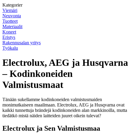
Kategorier
Viemäri
Neuvonta
Tuotteet
Materiaalit
Koneet
Eristys
Rakennusalan yritys
Työkalu
Electrolux, AEG ja Husqvarna
– Kodinkoneiden
Valmistusmaat
Tänään sukellamme kodinkoneiden valmistusmaiden
monimutkaiseen maailmaan. Electrolux, AEG ja Husqvarna ovat
kaikki tunnettuja brändejä kodinkoneiden alan markkinoilla, mutta
tiedätkö mistä näiden laitteiden juuret oikein tulevat?
Electrolux ja Sen Valmistusmaa