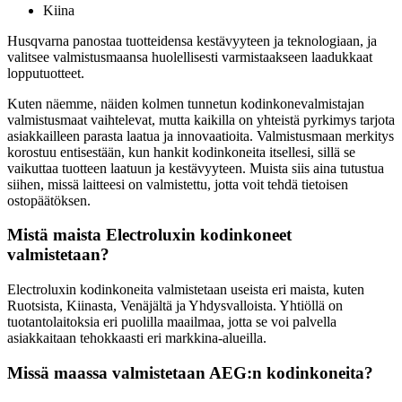
Kiina
Husqvarna panostaa tuotteidensa kestävyyteen ja teknologiaan, ja
valitsee valmistusmaansa huolellisesti varmistaakseen laadukkaat
lopputuotteet.
Kuten näemme, näiden kolmen tunnetun kodinkonevalmistajan
valmistusmaat vaihtelevat, mutta kaikilla on yhteistä pyrkimys tarjota
asiakkailleen parasta laatua ja innovaatioita. Valmistusmaan merkitys
korostuu entisestään, kun hankit kodinkoneita itsellesi, sillä se
vaikuttaa tuotteen laatuun ja kestävyyteen. Muista siis aina tutustua
siihen, missä laitteesi on valmistettu, jotta voit tehdä tietoisen
ostopäätöksen.
Mistä maista Electroluxin kodinkoneet
valmistetaan?
Electroluxin kodinkoneita valmistetaan useista eri maista, kuten
Ruotsista, Kiinasta, Venäjältä ja Yhdysvalloista. Yhtiöllä on
tuotantolaitoksia eri puolilla maailmaa, jotta se voi palvella
asiakkaitaan tehokkaasti eri markkina-alueilla.
Missä maassa valmistetaan AEG:n kodinkoneita?