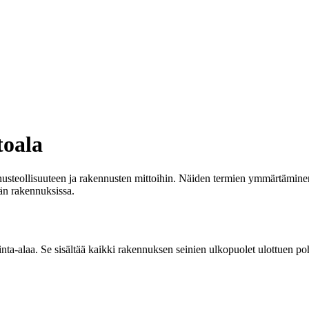
toala
kennusteollisuuteen ja rakennusten mittoihin. Näiden termien ymmärtäminen
ään rakennuksissa.
nta-alaa. Se sisältää kaikki rakennuksen seinien ulkopuolet ulottuen p