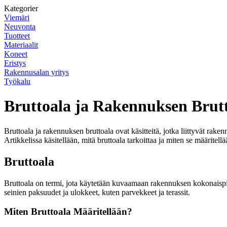
Kategorier
Viemäri
Neuvonta
Tuotteet
Materiaalit
Koneet
Eristys
Rakennusalan yritys
Työkalu
Bruttoala ja Rakennuksen Brut
Bruttoala ja rakennuksen bruttoala ovat käsitteitä, jotka liittyvät ra
Artikkelissa käsitellään, mitä bruttoala tarkoittaa ja miten se määritell
Bruttoala
Bruttoala on termi, jota käytetään kuvaamaan rakennuksen kokonaispi
seinien paksuudet ja ulokkeet, kuten parvekkeet ja terassit.
Miten Bruttoala Määritellään?