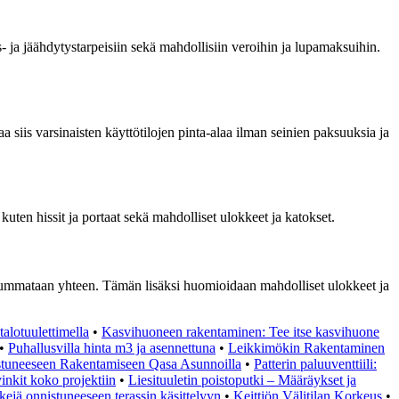
a jäähdytystarpeisiin sekä mahdollisiin veroihin ja lupamaksuihin.
a siis varsinaisten käyttötilojen pinta-alaa ilman seinien paksuuksia ja
uten hissit ja portaat sekä mahdolliset ulokkeet ja katokset.
t summataan yhteen. Tämän lisäksi huomioidaan mahdolliset ulokkeet ja
alotuulettimella
•
Kasvihuoneen rakentaminen: Tee itse kasvihuone
•
Puhallusvilla hinta m3 ja asennettuna
•
Leikkimökin Rakentaminen
stuneeseen Rakentamiseen Qasa Asunnoilla
•
Patterin paluuventtiili:
inkit koko projektiin
•
Liesituuletin poistoputki – Määräykset ja
ejä onnistuneeseen terassin käsittelyyn
•
Keittiön Välitilan Korkeus
•