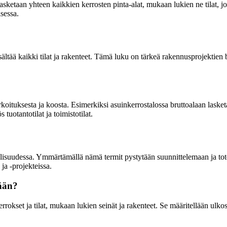
sketaan yhteen kaikkien kerrosten pinta-alat, mukaan lukien ne tilat, jo
sessa.
ltää kaikki tilat ja rakenteet. Tämä luku on tärkeä rakennusprojektien b
ituksesta ja koosta. Esimerkiksi asuinkerrostalossa bruttoalaan lasketaan
tuotantotilat ja toimistotilat.
eollisuudessa. Ymmärtämällä nämä termit pystytään suunnittelemaan ja to
a -projekteissa.
lään?
okset ja tilat, mukaan lukien seinät ja rakenteet. Se määritellään ulkos