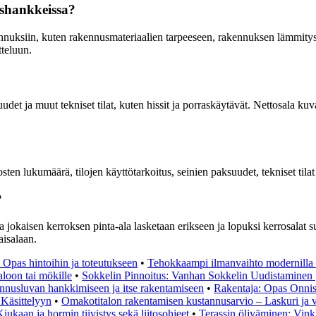
ushankkeissa?
uksiin, kuten rakennusmateriaalien tarpeeseen, rakennuksen lämmitys- j
tteluun.
et ja muut tekniset tilat, kuten hissit ja porraskäytävät. Nettosala kuva
lukumäärä, tilojen käyttötarkoitus, seinien paksuudet, tekniset tilat k
?
a jokaisen kerroksen pinta-ala lasketaan erikseen ja lopuksi kerrosala
aisalaan.
 Opas hintoihin ja toteutukseen
•
Tehokkaampi ilmanvaihto modernilla t
aloon tai mökille
•
Sokkelin Pinnoitus: Vanhan Sokkelin Uudistaminen
nnusluvan hankkimiseen ja itse rakentamiseen
•
Rakentaja: Opas Onni
Käsittelyyn
•
Omakotitalon rakentamisen kustannusarvio – Laskuri ja v
Kiukaan ja hormin tiivistys sekä liitosohjeet
•
Terassin öljyäminen: Vinkk