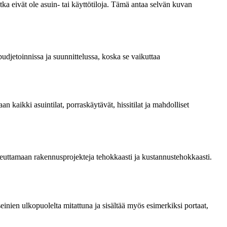
tka eivät ole asuin- tai käyttötiloja. Tämä antaa selvän kuvan
udjetoinnissa ja suunnittelussa, koska se vaikuttaa
 kaikki asuintilat, porraskäytävät, hissitilat ja mahdolliset
teuttamaan rakennusprojekteja tehokkaasti ja kustannustehokkaasti.
einien ulkopuolelta mitattuna ja sisältää myös esimerkiksi portaat,