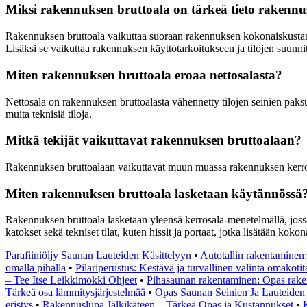
Miksi rakennuksen bruttoala on tärkeä tieto rakenn
Rakennuksen bruttoala vaikuttaa suoraan rakennuksen kokonaiskustann
Lisäksi se vaikuttaa rakennuksen käyttötarkoitukseen ja tilojen suunni
Miten rakennuksen bruttoala eroaa nettosalasta?
Nettosala on rakennuksen bruttoalasta vähennetty tilojen seinien paksuud
muita teknisiä tiloja.
Mitkä tekijät vaikuttavat rakennuksen bruttoalaan?
Rakennuksen bruttoalaan vaikuttavat muun muassa rakennuksen kerrosten 
Miten rakennuksen bruttoala lasketaan käytännössä
Rakennuksen bruttoala lasketaan yleensä kerrosala-menetelmällä, joss
katokset sekä tekniset tilat, kuten hissit ja portaat, jotka lisätään kokon
Parafiiniöljy Saunan Lauteiden Käsittelyyn
•
Autotallin rakentaminen:
omalla pihalla
•
Pilariperustus: Kestävä ja turvallinen valinta omakotit
– Tee Itse Leikkimökki Ohjeet
•
Pihasaunan rakentaminen: Opas rake
Tärkeä osa lämmitysjärjestelmää
•
Opas Saunan Seinien Ja Lauteiden 
eristys
•
Rakennuslupa Jälkikäteen – Tärkeä Opas ja Kustannukset
•