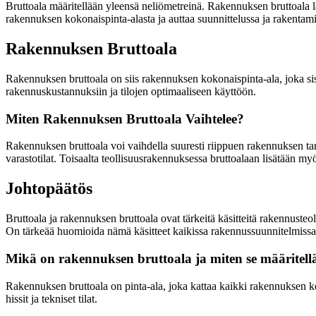
Bruttoala määritellään yleensä neliömetreinä. Rakennuksen bruttoala la
rakennuksen kokonaispinta-alasta ja auttaa suunnittelussa ja rakentami
Rakennuksen Bruttoala
Rakennuksen bruttoala on siis rakennuksen kokonaispinta-ala, joka sisä
rakennuskustannuksiin ja tilojen optimaaliseen käyttöön.
Miten Rakennuksen Bruttoala Vaihtelee?
Rakennuksen bruttoala voi vaihdella suuresti riippuen rakennuksen tarko
varastotilat. Toisaalta teollisuusrakennuksessa bruttoalaan lisätään myös 
Johtopäätös
Bruttoala ja rakennuksen bruttoala ovat tärkeitä käsitteitä rakennust
On tärkeää huomioida nämä käsitteet kaikissa rakennussuunnitelmissa j
Mikä on rakennuksen bruttoala ja miten se määritel
Rakennuksen bruttoala on pinta-ala, joka kattaa kaikki rakennuksen kerr
hissit ja tekniset tilat.