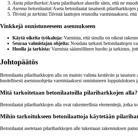
Aseta pilariharkot:
Aseta pilariharkot alueelle siten, että ne muodo
Asenna betonilaatat:
Aseta betonilaatat tasaisesti pilariharkkojen p
Tiivistä ja tarkista:
Tiivistä laattojen reunoilta varmistaaksesi, että
Vinkkejä onnistuneeseen asennukseen
Käytä oikeita työkaluja:
Varmista, että sinulla on oikeat rakenn
Seuraa valmistajan ohjeita:
Noudata tarkasti betonilaattojen v
Huolla ja tarkista:
Varmista säännöllinen huolto ja tarkistus, jot
Johtopäätös
Betonilaatta pilariharkkojen alla on mainio valinta kestävän ja tasaisen 
huolellisesti asennusohjeita varmistaaksesi onnistuneen lopputuloksen j
Mitä tarkoitetaan betonilaatoilla pilariharkkojen alla?
Betonilaatat pilariharkkojen alla ovat rakenteellisia elementtejä, jotk
Mihin tarkoitukseen betonilaattoja käytetään pilariha
Betonilaatat asetetaan pilariharkkojen alle tukemaan rakennuksen paino