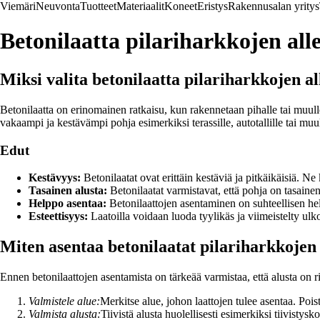
Viemäri
Neuvonta
Tuotteet
Materiaalit
Koneet
Eristys
Rakennusalan yritys
Betonilaatta pilariharkkojen all
Miksi valita betonilaatta pilariharkkojen al
Betonilaatta on erinomainen ratkaisu, kun rakennetaan pihalle tai muulle 
vakaampi ja kestävämpi pohja esimerkiksi terassille, autotallille tai muu
Edut
Kestävyys:
Betonilaatat ovat erittäin kestäviä ja pitkäikäisiä. Ne
Tasainen alusta:
Betonilaatat varmistavat, että pohja on tasaine
Helppo asentaa:
Betonilaattojen asentaminen on suhteellisen he
Esteettisyys:
Laatoilla voidaan luoda tyylikäs ja viimeistelty ulk
Miten asentaa betonilaatat pilariharkkojen 
Ennen betonilaattojen asentamista on tärkeää varmistaa, että alusta on rii
Valmistele alue:
Merkitse alue, johon laattojen tulee asentaa. Poist
Valmista alusta:
Tiivistä alusta huolellisesti esimerkiksi tiivistys