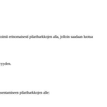
toimii erinomaisesti pilariharkkojen alla, jolloin saadaan luotua
ävyyden.
 asentamiseen pilariharkkojen alle: