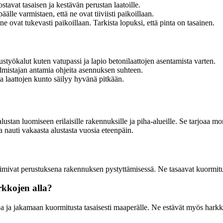
stavat tasaisen ja kestävän perustan laatoille.
äälle varmistaen, että ne ovat tiiviisti paikoillaan.
 ne ovat tukevasti paikoillaan. Tarkista lopuksi, että pinta on tasainen.
ustyökalut kuten vatupassi ja lapio betonilaattojen asentamista varten.
almistajan antamia ohjeita asennuksen suhteen.
ta laattojen kunto säilyy hyvänä pitkään.
alustan luomiseen erilaisille rakennuksille ja piha-alueille. Se tarjoaa m
a nauti vakaasta alustasta vuosia eteenpäin.
a toimivat perustuksena rakennuksen pystyttämisessä. Ne tasaavat kuormi
rkkojen alla?
a ja jakamaan kuormitusta tasaisesti maaperälle. Ne estävät myös harkk