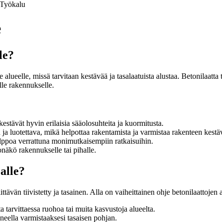
Työkalu
e
le?
alueelle, missä tarvitaan kestävää ja tasalaatuista alustaa. Betonilaatta 
lle rakennukselle.
 kestävät hyvin erilaisia sääolosuhteita ja kuormitusta.
n ja luotettava, mikä helpottaa rakentamista ja varmistaa rakenteen kest
lppoa verrattuna monimutkaisempiin ratkaisuihin.
onäkö rakennukselle tai pihalle.
alle?
ttävän tiivistetty ja tasainen. Alla on vaiheittainen ohje betonilaattojen
a tarvittaessa ruohoa tai muita kasvustoja alueelta.
koneella varmistaaksesi tasaisen pohjan.