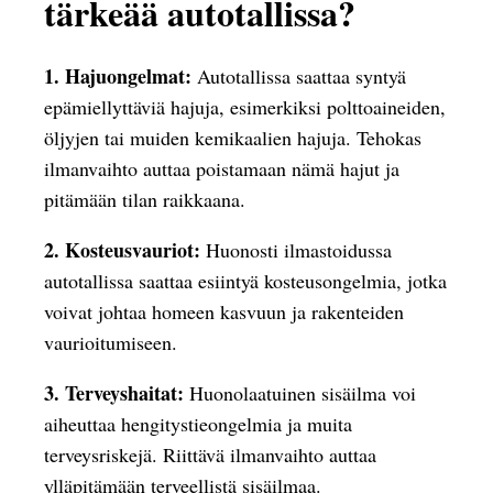
tärkeää autotallissa?
1. Hajuongelmat:
Autotallissa saattaa syntyä
epämiellyttäviä hajuja, esimerkiksi polttoaineiden,
öljyjen tai muiden kemikaalien hajuja. Tehokas
ilmanvaihto auttaa poistamaan nämä hajut ja
pitämään tilan raikkaana.
2. Kosteusvauriot:
Huonosti ilmastoidussa
autotallissa saattaa esiintyä kosteusongelmia, jotka
voivat johtaa homeen kasvuun ja rakenteiden
vaurioitumiseen.
3. Terveyshaitat:
Huonolaatuinen sisäilma voi
aiheuttaa hengitystieongelmia ja muita
terveysriskejä. Riittävä ilmanvaihto auttaa
ylläpitämään terveellistä sisäilmaa.