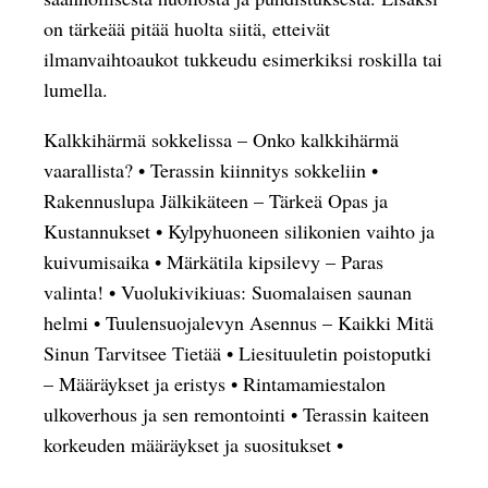
on tärkeää pitää huolta siitä, etteivät
ilmanvaihtoaukot tukkeudu esimerkiksi roskilla tai
lumella.
Kalkkihärmä sokkelissa – Onko kalkkihärmä
vaarallista?
•
Terassin kiinnitys sokkeliin
•
Rakennuslupa Jälkikäteen – Tärkeä Opas ja
Kustannukset
•
Kylpyhuoneen silikonien vaihto ja
kuivumisaika
•
Märkätila kipsilevy – Paras
valinta!
•
Vuolukivikiuas: Suomalaisen saunan
helmi
•
Tuulensuojalevyn Asennus – Kaikki Mitä
Sinun Tarvitsee Tietää
•
Liesituuletin poistoputki
– Määräykset ja eristys
•
Rintamamiestalon
ulkoverhous ja sen remontointi
•
Terassin kaiteen
korkeuden määräykset ja suositukset
•