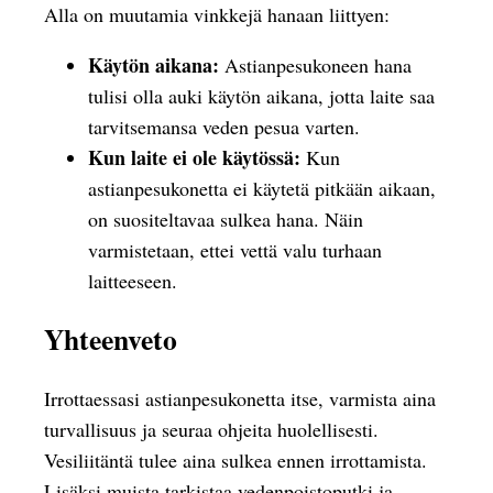
Alla on muutamia vinkkejä hanaan liittyen:
Käytön aikana:
Astianpesukoneen hana
tulisi olla auki käytön aikana, jotta laite saa
tarvitsemansa veden pesua varten.
Kun laite ei ole käytössä:
Kun
astianpesukonetta ei käytetä pitkään aikaan,
on suositeltavaa sulkea hana. Näin
varmistetaan, ettei vettä valu turhaan
laitteeseen.
Yhteenveto
Irrottaessasi astianpesukonetta itse, varmista aina
turvallisuus ja seuraa ohjeita huolellisesti.
Vesiliitäntä tulee aina sulkea ennen irrottamista.
Lisäksi muista tarkistaa vedenpoistoputki ja