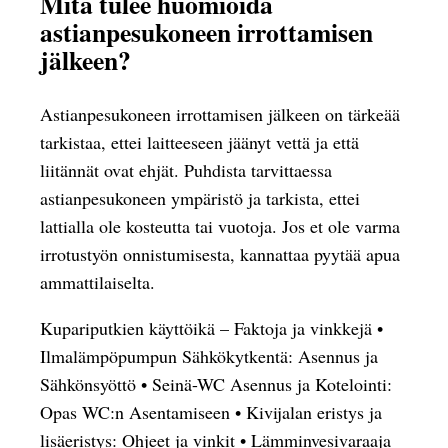
Mitä tulee huomioida
astianpesukoneen irrottamisen
jälkeen?
Astianpesukoneen irrottamisen jälkeen on tärkeää
tarkistaa, ettei laitteeseen jäänyt vettä ja että
liitännät ovat ehjät. Puhdista tarvittaessa
astianpesukoneen ympäristö ja tarkista, ettei
lattialla ole kosteutta tai vuotoja. Jos et ole varma
irrotustyön onnistumisesta, kannattaa pyytää apua
ammattilaiselta.
Kupariputkien käyttöikä – Faktoja ja vinkkejä
•
Ilmalämpöpumpun Sähkökytkentä: Asennus ja
Sähkönsyöttö
•
Seinä-WC Asennus ja Kotelointi:
Opas WC:n Asentamiseen
•
Kivijalan eristys ja
lisäeristys: Ohjeet ja vinkit
•
Lämminvesivaraaja