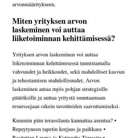
arvonmääritykseen.
Miten yrityksen arvon
laskeminen voi auttaa
liiketoiminnan kehittämisessä?
Yrityksen arvon laskeminen voi auttaa
liiketoiminnan kehittämisessä tunnistamalla
vahvuudet ja heikkoudet, sekä mahdolliset kasvun
ja tehostamisen mahdollisuudet. Arvon
laskeminen antaa myös pohjan strategisille
päätöksille ja auttaa yritystä suuntaamaan
resurssejaan oikein tavoitteiden saavuttamiseksi.
Kummin päin terassilauta kannattaa asentaa?
•
Repeytyneen tapetin korjaus ja paikkaus
•
Rasitetien Leveys ja Kotirauha Tierasite
•