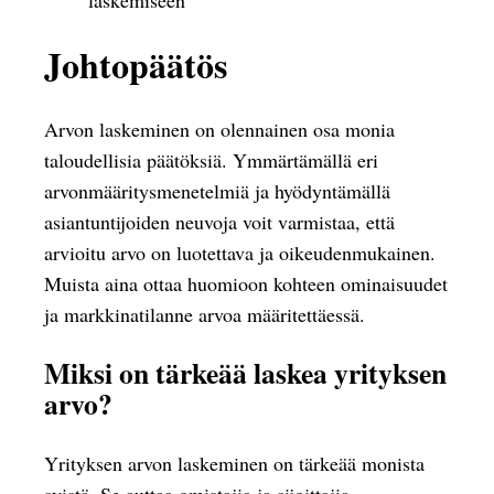
laskemiseen
Johtopäätös
Arvon laskeminen on olennainen osa monia
taloudellisia päätöksiä. Ymmärtämällä eri
arvonmääritysmenetelmiä ja hyödyntämällä
asiantuntijoiden neuvoja voit varmistaa, että
arvioitu arvo on luotettava ja oikeudenmukainen.
Muista aina ottaa huomioon kohteen ominaisuudet
ja markkinatilanne arvoa määritettäessä.
Miksi on tärkeää laskea yrityksen
arvo?
Yrityksen arvon laskeminen on tärkeää monista
syistä. Se auttaa omistajia ja sijoittajia