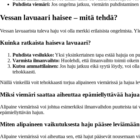
Puhdista viemäri:
Jos ongelma jatkuu, viemärin puhdistaminen sa
Vessan lavuaari haisee – mitä tehdä?
Vessan lavuaarista tuleva haju voi olla merkki erilaisista ongelmista. Y
Kuinka ratkaista haiseva lavuaari?
Puhdista vesilukko:
Yksi yksinkertainen tapa estää hajuja on pu
Varmista ilmanvaihto:
Huolehdi, että ilmanvaihto toimii oikein
Kutsu ammattilainen:
Jos haju jatkuu eikä syytä löydy, voi oll
tehokkaasti.
Näillä vinkeillä voit tehokkaasti torjua alipaineen viemärissä ja hajua 
Miksi viemäri saattaa aiheuttaa epämiellyttävää hajua 
Alipaine viemärissä voi johtua esimerkiksi ilmanvaihdon puutteista tai vä
epämiellyttävän hajun.
Miten alipaineen vaikutuksesta haju pääsee leviämään
Alipaine viemärissä voi aiheuttaa sen, että hajut pääsevät nousemaan v