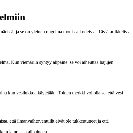
gelmiin
emärissä, ja se on yleinen ongelma monissa kodeissa. Tässä artikkelissa
telmä. Kun viemäriin syntyy alipaine, se voi aiheuttaa hajujen
ina kun vesilukkoa käytetään. Toinen merkki voi olla se, että vesi
a, että ilmanvaihtoventtiilit eivät ole tukkeutuneet ja että
kein ja poistaa alipaineen.