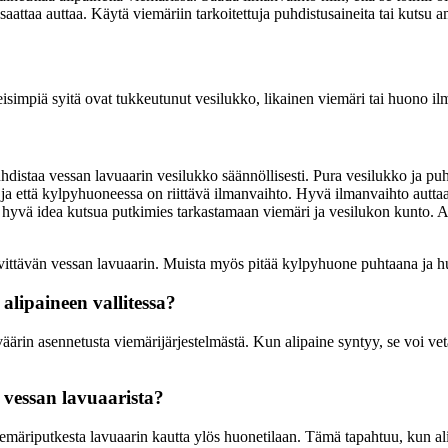
attaa auttaa. Käytä viemäriin tarkoitettuja puhdistusaineita tai kutsu
leisimpiä syitä ovat tukkeutunut vesilukko, likainen viemäri tai huono i
hdistaa vessan lavuaarin vesilukko säännöllisesti. Pura vesilukko ja puh
 ja että kylpyhuoneessa on riittävä ilmanvaihto. Hyvä ilmanvaihto autta
a hyvä idea kutsua putkimies tarkastamaan viemäri ja vesilukon kunto. 
levittävän vessan lavuaarin. Muista myös pitää kylpyhuone puhtaana ja hu
alipaineen vallitessa?
ärin asennetusta viemärijärjestelmästä. Kun alipaine syntyy, se voi vetää
 vessan lavuaarista?
iemäriputkesta lavuaarin kautta ylös huonetilaan. Tämä tapahtuu, kun a