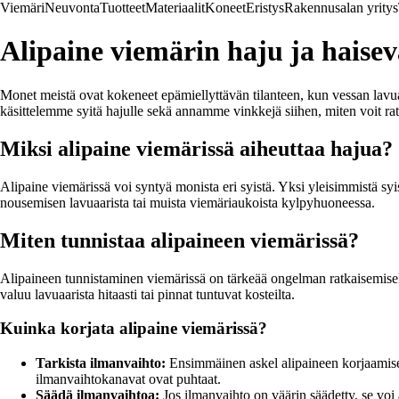
Viemäri
Neuvonta
Tuotteet
Materiaalit
Koneet
Eristys
Rakennusalan yritys
Alipaine viemärin haju ja haisev
Monet meistä ovat kokeneet epämiellyttävän tilanteen, kun vessan lavuaa
käsittelemme syitä hajulle sekä annamme vinkkejä siihen, miten voit ra
Miksi alipaine viemärissä aiheuttaa hajua?
Alipaine viemärissä voi syntyä monista eri syistä. Yksi yleisimmistä syi
nousemisen lavuaarista tai muista viemäriaukoista kylpyhuoneessa.
Miten tunnistaa alipaineen viemärissä?
Alipaineen tunnistaminen viemärissä on tärkeää ongelman ratkaisemiseks
valuu lavuaarista hitaasti tai pinnat tuntuvat kosteilta.
Kuinka korjata alipaine viemärissä?
Tarkista ilmanvaihto:
Ensimmäinen askel alipaineen korjaamiseen 
ilmanvaihtokanavat ovat puhtaat.
Säädä ilmanvaihtoa:
Jos ilmanvaihto on väärin säädetty, se voi a