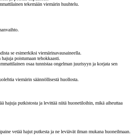
 ammattilainen tekemään viemärin huuhtelu.
lmanvaihto.
dista se esimerkiksi viemärinavausaineella.
a hajuja poistumaan tehokkaasti.
Ammattilainen osaa tunnistaa ongelman juurisyyn ja korjata sen
olehtia viemärin säännöllisestä huollosta.
 hajuja putkistosta ja levittää niitä huonetiloihin, mikä aiheuttaa
lipaine vetää hajut putkesta ja ne leviävät ilman mukana huoneilmaan.