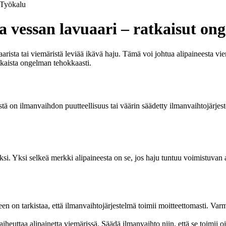
Työkalu
a vessan lavuaari – ratkaisut on
rista tai viemäristä leviää ikävä haju. Tämä voi johtua alipaineesta vi
tkaista ongelman tehokkaasti.
stä on ilmanvaihdon puutteellisuus tai väärin säädetty ilmanvaihtojärjes
i. Yksi selkeä merkki alipaineesta on se, jos haju tuntuu voimistuvan a
on tarkistaa, että ilmanvaihtojärjestelmä toimii moitteettomasti. Varmist
iheuttaa alipainetta viemärissä. Säädä ilmanvaihto niin, että se toimii oi