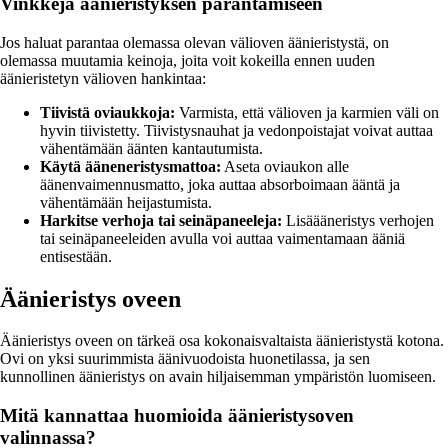
Vinkkejä äänieristyksen parantamiseen
Jos haluat parantaa olemassa olevan välioven äänieristystä, on
olemassa muutamia keinoja, joita voit kokeilla ennen uuden
äänieristetyn välioven hankintaa:
Tiivistä oviaukkoja:
Varmista, että välioven ja karmien väli on
hyvin tiivistetty. Tiivistysnauhat ja vedonpoistajat voivat auttaa
vähentämään äänten kantautumista.
Käytä ääneneristysmattoa:
Aseta oviaukon alle
äänenvaimennusmatto, joka auttaa absorboimaan ääntä ja
vähentämään heijastumista.
Harkitse verhoja tai seinäpaneeleja:
Lisäääneristys verhojen
tai seinäpaneeleiden avulla voi auttaa vaimentamaan ääniä
entisestään.
Äänieristys oveen
Äänieristys oveen on tärkeä osa kokonaisvaltaista äänieristystä kotona.
Ovi on yksi suurimmista äänivuodoista huonetilassa, ja sen
kunnollinen äänieristys on avain hiljaisemman ympäristön luomiseen.
Mitä kannattaa huomioida äänieristysoven
valinnassa?