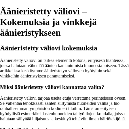
Äänieristetty väliovi –
Kokemuksia ja vinkkejä
äänieristykseen
Äänieristetty väliovi kokemuksia
Äänieristetty väliovi on tärkeä elementti kotona, erityisesti tilanteissa,
joissa halutaan vähentää äänten kantautumista huoneesta toiseen. Tässä
artikkelissa keskitymme äänieristetyn välioven hyötyihin sekä
vinkkeihin äänieristyksen parantamiseksi.
Miksi äänieristetty väliovi kannattaa valita?
Äänieristetty väliovi tarjoaa useita etuja verrattuna perinteiseen oveen.
Se vähentää tehokkaasti äänten siirtymistä huoneiden välillä ja luo
rauhallisemman ympäristön kodin eri tiloihin. Tämä on erityisen
hyödyllistä esimerkiksi lastenhuoneiden tai työtilojen kohdalla, joissa
halutaan säilyttää hiljaisuus ja keskittyä tehtäviin ilman häiriötekijöitä.