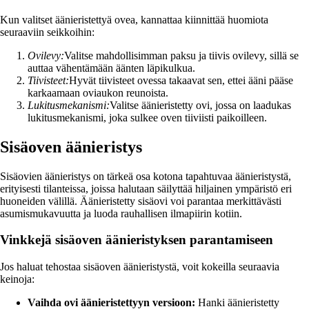
Kun valitset äänieristettyä ovea, kannattaa kiinnittää huomiota
seuraaviin seikkoihin:
Ovilevy:
Valitse mahdollisimman paksu ja tiivis ovilevy, sillä se
auttaa vähentämään äänten läpikulkua.
Tiivisteet:
Hyvät tiivisteet ovessa takaavat sen, ettei ääni pääse
karkaamaan oviaukon reunoista.
Lukitusmekanismi:
Valitse äänieristetty ovi, jossa on laadukas
lukitusmekanismi, joka sulkee oven tiiviisti paikoilleen.
Sisäoven äänieristys
Sisäovien äänieristys on tärkeä osa kotona tapahtuvaa äänieristystä,
erityisesti tilanteissa, joissa halutaan säilyttää hiljainen ympäristö eri
huoneiden välillä. Äänieristetty sisäovi voi parantaa merkittävästi
asumismukavuutta ja luoda rauhallisen ilmapiirin kotiin.
Vinkkejä sisäoven äänieristyksen parantamiseen
Jos haluat tehostaa sisäoven äänieristystä, voit kokeilla seuraavia
keinoja:
Vaihda ovi äänieristettyyn versioon:
Hanki äänieristetty