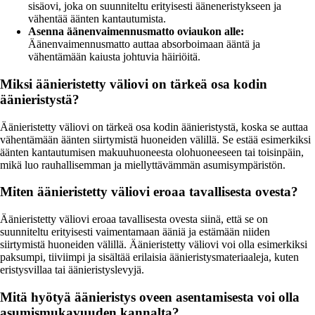
sisäovi, joka on suunniteltu erityisesti ääneneristykseen ja
vähentää äänten kantautumista.
Asenna äänenvaimennusmatto oviaukon alle:
Äänenvaimennusmatto auttaa absorboimaan ääntä ja
vähentämään kaiusta johtuvia häiriöitä.
Miksi äänieristetty väliovi on tärkeä osa kodin
äänieristystä?
Äänieristetty väliovi on tärkeä osa kodin äänieristystä, koska se auttaa
vähentämään äänten siirtymistä huoneiden välillä. Se estää esimerkiksi
äänten kantautumisen makuuhuoneesta olohuoneeseen tai toisinpäin,
mikä luo rauhallisemman ja miellyttävämmän asumisympäristön.
Miten äänieristetty väliovi eroaa tavallisesta ovesta?
Äänieristetty väliovi eroaa tavallisesta ovesta siinä, että se on
suunniteltu erityisesti vaimentamaan ääniä ja estämään niiden
siirtymistä huoneiden välillä. Äänieristetty väliovi voi olla esimerkiksi
paksumpi, tiiviimpi ja sisältää erilaisia äänieristysmateriaaleja, kuten
eristysvillaa tai äänieristyslevyjä.
Mitä hyötyä äänieristys oveen asentamisesta voi olla
asumismukavuuden kannalta?