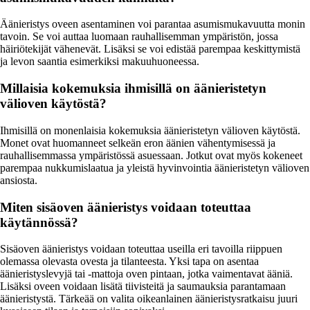
Äänieristys oveen asentaminen voi parantaa asumismukavuutta monin
tavoin. Se voi auttaa luomaan rauhallisemman ympäristön, jossa
häiriötekijät vähenevät. Lisäksi se voi edistää parempaa keskittymistä
ja levon saantia esimerkiksi makuuhuoneessa.
Millaisia kokemuksia ihmisillä on äänieristetyn
välioven käytöstä?
Ihmisillä on monenlaisia kokemuksia äänieristetyn välioven käytöstä.
Monet ovat huomanneet selkeän eron äänien vähentymisessä ja
rauhallisemmassa ympäristössä asuessaan. Jotkut ovat myös kokeneet
parempaa nukkumislaatua ja yleistä hyvinvointia äänieristetyn välioven
ansiosta.
Miten sisäoven äänieristys voidaan toteuttaa
käytännössä?
Sisäoven äänieristys voidaan toteuttaa useilla eri tavoilla riippuen
olemassa olevasta ovesta ja tilanteesta. Yksi tapa on asentaa
äänieristyslevyjä tai -mattoja oven pintaan, jotka vaimentavat ääniä.
Lisäksi oveen voidaan lisätä tiivisteitä ja saumauksia parantamaan
äänieristystä. Tärkeää on valita oikeanlainen äänieristysratkaisu juuri