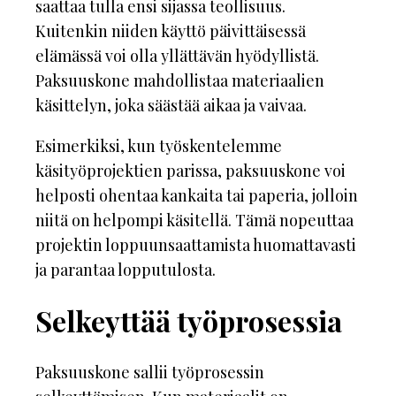
saattaa tulla ensi sijassa teollisuus.
Kuitenkin niiden käyttö päivittäisessä
elämässä voi olla yllättävän hyödyllistä.
Paksuuskone mahdollistaa materiaalien
käsittelyn, joka säästää aikaa ja vaivaa.
Esimerkiksi, kun työskentelemme
käsityöprojektien parissa, paksuuskone voi
helposti ohentaa kankaita tai paperia, jolloin
niitä on helpompi käsitellä. Tämä nopeuttaa
projektin loppuunsaattamista huomattavasti
ja parantaa lopputulosta.
Selkeyttää työprosessia
Paksuuskone sallii työprosessin