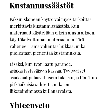
Kustannussäästöt
Paksuuskoneen käyttö voi myös tarkoittaa
merkittäviä kustannussäästöjä. Kun
materiaalit käsitellään oikein alusta alkaen,
käyttökelvottoman materiaalin määrä
vähenee. Tämä vähentää hukkaa, mikä
puolestaan pienentää kustannuksia.
Lisäksi, kun työn laatu paranee,
asiakastyytyväisyys kasvaa. Tyytyväiset
asiakkaat palaavat usein takaisin, ja tämä luo
pitkäaikaisia suhteita, mikä on
liiketoiminnassa kullanarvoista.
Yhteenveto