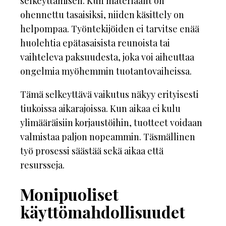
selkeyttämisen. Kun materiaalit on
ohennettu tasaisiksi, niiden käsittely on
helpompaa. Työntekijöiden ei tarvitse enää
huolehtia epätasaisista reunoista tai
vaihteleva paksuudesta, joka voi aiheuttaa
ongelmia myöhemmin tuotantovaiheissa.
Tämä selkeyttävä vaikutus näkyy erityisesti
tiukoissa aikarajoissa. Kun aikaa ei kulu
ylimääräisiin korjaustöihin, tuotteet voidaan
valmistaa paljon nopeammin. Täsmällinen
työ prosessi säästää sekä aikaa että
resursseja.
Monipuoliset
käyttömahdollisuudet