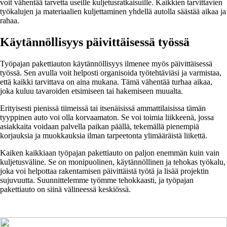
voit vähentää tarvetta useille kuljetusratkaisuille. Kaikkien tarvittavien
työkalujen ja materiaalien kuljettaminen yhdellä autolla säästää aikaa ja
rahaa.
Käytännöllisyys päivittäisessä työssä
Työpajan pakettiauton käytännöllisyys ilmenee myös päivittäisessä
työssä. Sen avulla voit helposti organisoida työtehtäviäsi ja varmistaa,
että kaikki tarvittava on aina mukana. Tämä vähentää turhaa aikaa,
joka kuluu tavaroiden etsimiseen tai hakemiseen muualta.
Erityisesti pienissä tiimeissä tai itsenäisissä ammattilaisissa tämän
tyyppinen auto voi olla korvaamaton. Se voi toimia liikkeenä, jossa
asiakkaita voidaan palvella paikan päällä, tekemällä pienempiä
korjauksia ja muokkauksia ilman tarpeetonta ylimääräistä liikettä.
Kaiken kaikkiaan työpajan pakettiauto on paljon enemmän kuin vain
kuljetusväline. Se on monipuolinen, käytännöllinen ja tehokas työkalu,
joka voi helpottaa rakentamisen päivittäistä työtä ja lisää projektin
sujuvuutta. Suunnittelemme työmme tehokkaasti, ja työpajan
pakettiauto on siinä välineessä keskiössä.