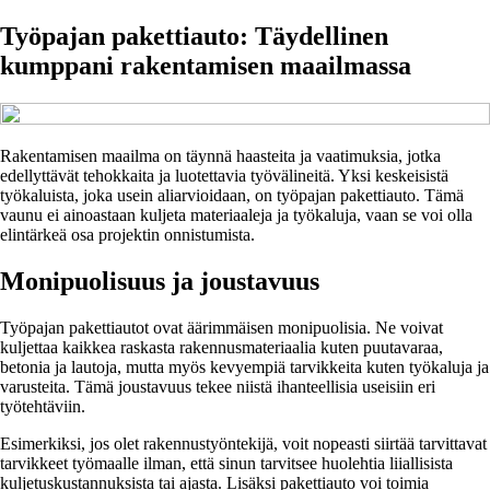
Työpajan pakettiauto: Täydellinen
kumppani rakentamisen maailmassa
Rakentamisen maailma on täynnä haasteita ja vaatimuksia, jotka
edellyttävät tehokkaita ja luotettavia työvälineitä. Yksi keskeisistä
työkaluista, joka usein aliarvioidaan, on työpajan pakettiauto. Tämä
vaunu ei ainoastaan kuljeta materiaaleja ja työkaluja, vaan se voi olla
elintärkeä osa projektin onnistumista.
Monipuolisuus ja joustavuus
Työpajan pakettiautot ovat äärimmäisen monipuolisia. Ne voivat
kuljettaa kaikkea raskasta rakennusmateriaalia kuten puutavaraa,
betonia ja lautoja, mutta myös kevyempiä tarvikkeita kuten työkaluja ja
varusteita. Tämä joustavuus tekee niistä ihanteellisia useisiin eri
työtehtäviin.
Esimerkiksi, jos olet rakennustyöntekijä, voit nopeasti siirtää tarvittavat
tarvikkeet työmaalle ilman, että sinun tarvitsee huolehtia liiallisista
kuljetuskustannuksista tai ajasta. Lisäksi pakettiauto voi toimia