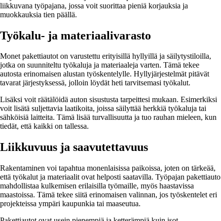
liikkuvana työpajana, jossa voit suorittaa pieniä korjauksia ja
muokkauksia tien päällä.
Työkalu- ja materiaalivarasto
Monet pakettiautot on varustettu erityisillä hyllyillä ja säilytystiloilla,
jotka on suunniteltu työkaluja ja materiaaleja varten. Tämä tekee
autosta erinomaisen alustan työskentelylle. Hyllyjärjestelmät pitävät
tavarat järjestyksessä, jolloin löydät heti tarvitsemasi työkalut.
Lisäksi voit räätälöidä auton sisustusta tarpeittesi mukaan. Esimerkiksi
voit lisätä suljettavia laatikoita, joissa säilyttää herkkiä työkaluja tai
sähköisiä laitteita. Tämä lisää turvallisuutta ja tuo rauhan mieleen, kun
tiedät, että kaikki on tallessa.
Liikkuvuus ja saavutettavuus
Rakentaminen voi tapahtua monenlaisissa paikoissa, joten on tärkeää,
että työkalut ja materiaalit ovat helposti saatavilla. Työpajan pakettiauto
mahdollistaa kulkemisen erilaisilla työmaille, myös haastavissa
maastoissa. Tämä tekee siitä erinomaisen valinnan, jos työskentelet eri
projekteissa ympäri kaupunkia tai maaseutua.
Pakettiautot ovat usein pienempiä ja ketterämpiä kuin isot