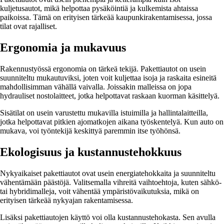
kuljetusautot, mikä helpottaa pysäköintiä ja kulkemista ahtaissa
paikoissa. Tämä on erityisen tärkeää kaupunkirakentamisessa, jossa
tilat ovat rajalliset.
Ergonomia ja mukavuus
Rakennustyössä ergonomia on tärkeä tekijä. Pakettiautot on usein
suunniteltu mukautuviksi, joten voit kuljettaa isoja ja raskaita esineitä
mahdollisimman vähällä vaivalla. Joissakin malleissa on jopa
hydrauliset nostolaitteet, jotka helpottavat raskaan kuorman käsittelyä.
Sisätilat on usein varustettu mukavilla istuimilla ja hallintalaitteilla,
jotka helpottavat pitkien ajomatkojen aikana työskentelyä. Kun auto on
mukava, voi työntekijä keskittyä paremmin itse työhönsä.
Ekologisuus ja kustannustehokkuus
Nykyaikaiset pakettiautot ovat usein energiatehokkaita ja suunniteltu
vähentämään päästöjä. Valitsemalla vihreitä vaihtoehtoja, kuten sähkö-
tai hybridimalleja, voit vähentää ympäristövaikutuksia, mikä on
erityisen tärkeää nykyajan rakentamisessa.
Lisäksi pakettiautojen käyttö voi olla kustannustehokasta. Sen avulla