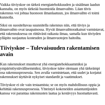
Vaikka tiiviyskoe on tärkeä energiatehokkuuden ja sisäilman laadun
kannalta, on myös tärkeää huomioida ilmanvaihto. Liian tiivis
rakennus voi johtaa huonoon ilmanlaatuun, jos ilmanvaihto ei toimi
kunnolla.
Siksi on suositeltavaa suunnitella rakennus niin, että tiiviys ja
ilmanvaihto ovat tasapainossa. Hyvät ilmanvaihtoratkaisut varmistavat,
että rakennuksessa on riittävästi raikasta ilmaa, samalla kun tiiviyden
ylläpito suojautuu kosteuden ja ilmanvuotojen haitoilta.
Tiiviyskoe – Tulevaisuuden rakentamisen
avain
Kun rakennukset muuttuvat yhä energiatehokkaammiksi ja
ympäristöystävällisemmiksi, tiiviyskoe tulee olemaan yhä tärkeämpi
osa rakennusprosessia. Sen avulla varmistetaan, että uudet ja korjatut
rakennukset täyttävät nykyiset standardit ja vaatimukset.
Tiiviyskoe ei ole vain testaamista; se on myös mahdollisuus oppia ja
kehittää rakennusprosessia. Yhteistyö kokeneiden asiantuntijoiden
kanssa voi parantaa rakennusten laatua ja kestävyys huomattavasti.