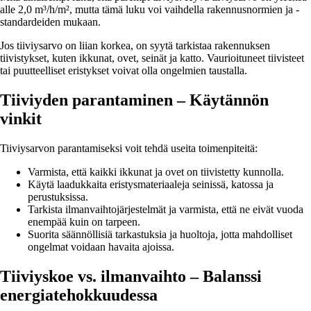
alle 2,0 m³/h/m², mutta tämä luku voi vaihdella rakennusnormien ja -
standardeiden mukaan.
Jos tiiviysarvo on liian korkea, on syytä tarkistaa rakennuksen
tiivistykset, kuten ikkunat, ovet, seinät ja katto. Vaurioituneet tiivisteet
tai puutteelliset eristykset voivat olla ongelmien taustalla.
Tiiviyden parantaminen – Käytännön
vinkit
Tiiviysarvon parantamiseksi voit tehdä useita toimenpiteitä:
Varmista, että kaikki ikkunat ja ovet on tiivistetty kunnolla.
Käytä laadukkaita eristysmateriaaleja seinissä, katossa ja
perustuksissa.
Tarkista ilmanvaihtojärjestelmät ja varmista, että ne eivät vuoda
enempää kuin on tarpeen.
Suorita säännöllisiä tarkastuksia ja huoltoja, jotta mahdolliset
ongelmat voidaan havaita ajoissa.
Tiiviyskoe vs. ilmanvaihto – Balanssi
energiatehokkuudessa