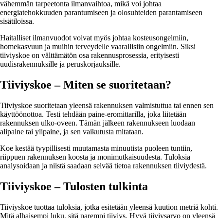
vähemmän tarpeetonta ilmanvaihtoa, mikä voi johtaa
energiatehokkuuden parantumiseen ja olosuhteiden parantamiseen
sisätiloissa.
Haitalliset ilmanvuodot voivat myös johtaa kosteusongelmiin,
homekasvuun ja muihin terveydelle vaarallisiin ongelmiin. Siksi
tiiviyskoe on välttämätön osa rakennusprosessia, erityisesti
uudisrakennuksille ja peruskorjauksille.
Tiiviyskoe – Miten se suoritetaan?
Tiiviyskoe suoritetaan yleensä rakennuksen valmistuttua tai ennen sen
käyttöönottoa. Testi tehdään paine-eromittarilla, joka liitetään
rakennuksen ulko-oveen. Tämän jälkeen rakennukseen luodaan
alipaine tai ylipaine, ja sen vaikutusta mitataan.
Koe kestää tyypillisesti muutamasta minuutista puoleen tuntiin,
riippuen rakennuksen koosta ja monimutkaisuudesta. Tuloksia
analysoidaan ja niistä saadaan selvää tietoa rakennuksen tiiviydestä.
Tiiviyskoe – Tulosten tulkinta
Tiiviyskoe tuottaa tuloksia, jotka esitetään yleensä kuution metriä kohti.
Mitä alhaisempi luku, sitä parempi tiiviys. Hyvä tiiviysarvo on yleensä