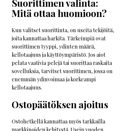
Suorittimen valinta:
Mitä ottaa huomioon?
Kun valitset suorittinta, on useita tekijöitä,
joita kannattaa harkita. Tärkeimpiä ovat
suorittimen tyyppi, ydinten määrä,
kellotaajuus ja käyttöympäristö. Jos aiot
pelata vaativia pelejä tai suorittaa raskaita
sovelluksia, tarvitset suorittimen, jossa on
enemmän ydinvoimaa ja korkeampi
kellotaajuus.
Ostopäätöksen ajoitus
Ostohetkellä kannattaa myös tarkkailla
markkinoiden kehitystä. Usein vuoden