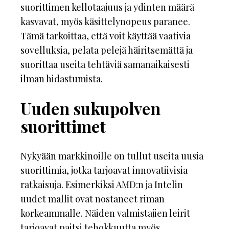
suorittimen kellotaajuus ja ydinten määrä
kasvavat, myös käsittelynopeus paranee.
Tämä tarkoittaa, että voit käyttää vaativia
sovelluksia, pelata pelejä häiritsemättä ja
suorittaa useita tehtäviä samanaikaisesti
ilman hidastumista.
Uuden sukupolven
suorittimet
Nykyään markkinoille on tullut useita uusia
suorittimia, jotka tarjoavat innovatiivisia
ratkaisuja. Esimerkiksi AMD:n ja Intelin
uudet mallit ovat nostaneet riman
korkeammalle. Näiden valmistajien leirit
tarjoavat paitsi tehokkuutta myös