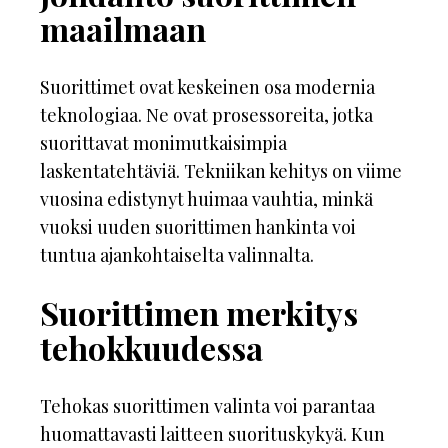
maailmaan
Suorittimet ovat keskeinen osa modernia
teknologiaa. Ne ovat prosessoreita, jotka
suorittavat monimutkaisimpia
laskentatehtäviä. Tekniikan kehitys on viime
vuosina edistynyt huimaa vauhtia, minkä
vuoksi uuden suorittimen hankinta voi
tuntua ajankohtaiselta valinnalta.
Suorittimen merkitys
tehokkuudessa
Tehokas suorittimen valinta voi parantaa
huomattavasti laitteen suorituskykyä. Kun