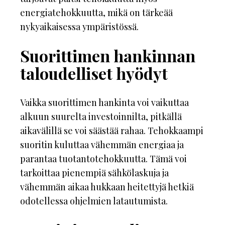
energiatehokkuutta, mikä on tärkeää
nykyaikaisessa ympäristössä.
Suorittimen hankinnan
taloudelliset hyödyt
Vaikka suorittimen hankinta voi vaikuttaa
alkuun suurelta investoinnilta, pitkällä
aikavälillä se voi säästää rahaa. Tehokkaampi
suoritin kuluttaa vähemmän energiaa ja
parantaa tuotantotehokkuutta. Tämä voi
tarkoittaa pienempiä sähkölaskuja ja
vähemmän aikaa hukkaan heitettyjä hetkiä
odotellessa ohjelmien latautumista.