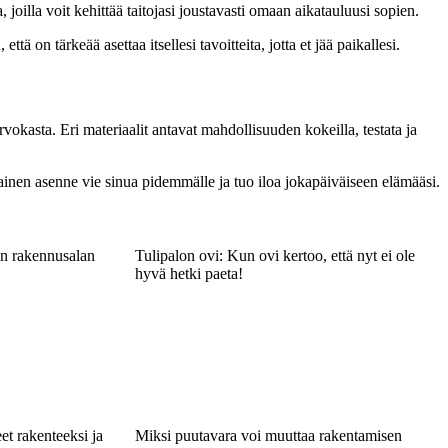
joilla voit kehittää taitojasi joustavasti omaan aikatauluusi sopien.
ä on tärkeää asettaa itsellesi tavoitteita, jotta et jää paikallesi.
okasta. Eri materiaalit antavat mahdollisuuden kokeilla, testata ja
ällainen asenne vie sinua pidemmälle ja tuo iloa jokapäiväiseen elämääsi.
n rakennusalan
Tulipalon ovi: Kun ovi kertoo, että nyt ei ole
hyvä hetki paeta!
et rakenteeksi ja
Miksi puutavara voi muuttaa rakentamisen