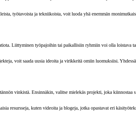
sta, työtavoista ja tekniikoista, voit luoda yhä enemmän monimutkais
tiota. Liittyminen työpajoihin tai paikallisiin ryhmiin voi olla loistava
teja, voit saada uusia ideoita ja virikkeitä omiin luomuksiisi. Yhdessä 
ytännön vinkistä. Ensinnäkin, valitse mielekäs projekti, joka kiinnostaa 
sia resursseja, kuten videoita ja blogeja, jotka opastavat eri käsityötek