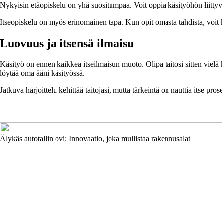
Nykyisin etäopiskelu on yhä suositumpaa. Voit oppia käsityöhön liittyviä 
Itseopiskelu on myös erinomainen tapa. Kun opit omasta tahdista, voit keski
Luovuus ja itsensä ilmaisu
Käsityö on ennen kaikkea itseilmaisun muoto. Olipa taitosi sitten viel
löytää oma ääni käsityössä.
Jatkuva harjoittelu kehittää taitojasi, mutta tärkeintä on nauttia itse pr
Älykäs autotallin ovi: Innovaatio, joka mullistaa rakennusalat