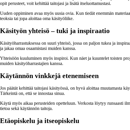
opit perusteet, voit kehittää taitojasi ja lisätä itseluottamustasi.
Uuden oppiminen avaa myös uusia ovia. Kun tiedät enemmän materiaalei
teoksia tai jopa aloittaa oma käsityöliike.
Käsityön yhteisö – tuki ja inspiraatio
Käsityöharrastuksessa on suuri yhteisö, jossa on paljon tukea ja inspiraa
ja jakaa omaa osaamistasi muiden kanssa.
Yhteisöön kuuluminen myös inspiroi. Kun näet ja kuuntelet toisten projek
muiden käsityöharrastajien kanssa.
Käytännön vinkkejä etenemiseen
Jos päätät kehittää taitojasi käsityössä, on hyvä aloittaa muutamasta kä
Tärkeintä on, että se innostaa sinua.
Käytä myös aikaa perusteiden opetteluun. Verkosta löytyy runsaasti ilmai
tietoa sekä käytännön taitoja.
Etäopiskelu ja itseopiskelu