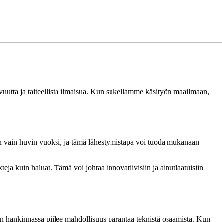
avuutta ja taiteellista ilmaisua. Kun sukellamme käsityön maailmaan,
sen vain huvin vuoksi, ja tämä lähestymistapa voi tuoda mukanaan
kteja kuin haluat. Tämä voi johtaa innovatiivisiin ja ainutlaatuisiin
n hankinnassa piilee mahdollisuus parantaa teknistä osaamista. Kun