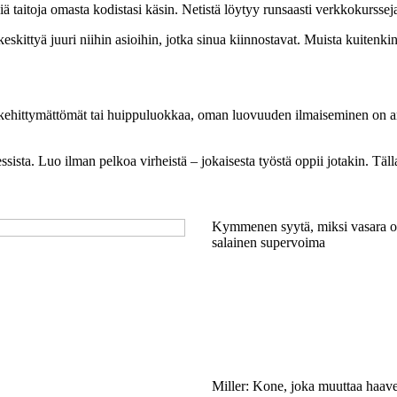
taitoja omasta kodistasi käsin. Netistä löytyy runsaasti verkkokursseja, 
ttyä juuri niihin asioihin, jotka sinua kiinnostavat. Muista kuitenkin, ett
ä kehittymättömät tai huippuluokkaa, oman luovuuden ilmaiseminen on arv
osessista. Luo ilman pelkoa virheistä – jokaisesta työstä oppii jotakin. T
Kymmenen syytä, miksi vasara o
salainen supervoima
Miller: Kone, joka muuttaa haave