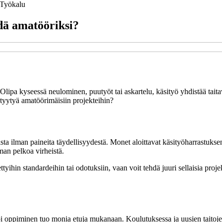
Työkalu
ädä amatööriksi?
 Olipa kyseessä neulominen, puutyöt tai askartelu, käsityö yhdistää tait
 tyytyä amatöörimäisiin projekteihin?
sta ilman paineita täydellisyydestä. Monet aloittavat käsityöharrastuk
lman pelkoa virheistä.
ttyihin standardeihin tai odotuksiin, vaan voit tehdä juuri sellaisia proje
i oppiminen tuo monia etuja mukanaan. Koulutuksessa ja uusien taitoje