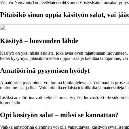
Viemäri
Neuvonta
Tuotteet
Materiaalit
Koneet
Eristys
Rakennusalan yritys
Pitäisikö sinun oppia käsityön salat, vai jä
Käsityö – luovuuden lähde
Käsityö on yksi niistä asioista, joka avaa oven rajattomaan luovuuteen.
herää kysymys: pitäisikö meidän oppia lisää ja kehittää taitojamme, vai
Amatöörinä pysymisen hyödyt
Amatöörinä pysyminen voi tuntua houkuttelevalta. Voit nauttia prosessi
rentoutumista ja iloa. Voit kokeilla erilaisia tekniikoita ja materiaaleja i
Lisäksi amatöörina voit kehittää omaa tyyliäsi luovasti. Et ole sidottu tie
luomuksiin.
Opi käsityön salat – miksi se kannattaa?
Vaikka amatöörinä oleminen voi olla vapauttavaa, käsityön syvällisemp