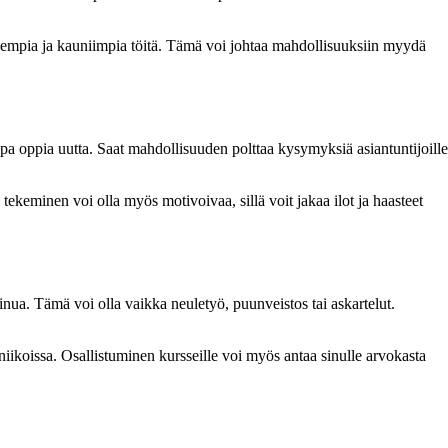
empia ja kauniimpia töitä. Tämä voi johtaa mahdollisuuksiin myydä
 tapa oppia uutta. Saat mahdollisuuden polttaa kysymyksiä asiantuntijoille
tekeminen voi olla myös motivoivaa, sillä voit jakaa ilot ja haasteet
sinua. Tämä voi olla vaikka neuletyö, puunveistos tai askartelut.
niikoissa. Osallistuminen kursseille voi myös antaa sinulle arvokasta